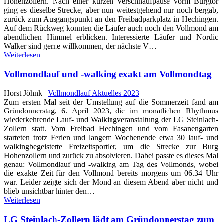
Hohenzollern. Nach einer kurzen Verschnaufpause vorm Burgtor
ging es dieselbe Strecke, aber nun weitestgehend nur noch bergab,
zurück zum Ausgangspunkt an den Freibadparkplatz in Hechingen.
Auf dem Rückweg konnten die Läufer auch noch den Vollmond am
abendlichen Himmel erblicken. Interessierte Läufer und Nordic
Walker sind gerne willkommen, der nächste V…
Weiterlesen
Vollmondlauf und -walking exakt am Vollmondtag
Horst Jöhnk |
Vollmondlauf Aktuelles 2023
Zum ersten Mal seit der Umstellung auf die Sommerzeit fand am
Gründonnerstag, 6. April 2023, die im monatlichen Rhythmus
wiederkehrende Lauf- und Walkingveranstaltung der LG Steinlach-
Zollern statt. Vom Freibad Hechingen und vom Fasanengarten
starteten trotz Ferien und langem Wochenende etwa 30 lauf- und
walkingbegeisterte Freizeitsportler, um die Strecke zur Burg
Hohenzollern und zurück zu absolvieren. Dabei passte es dieses Mal
genau: Vollmondlauf und -walking am Tag des Vollmonds, wobei
die exakte Zeit für den Vollmond bereits morgens um 06.34 Uhr
war. Leider zeigte sich der Mond an diesem Abend aber nicht und
blieb unsichtbar hinter den…
Weiterlesen
LG Steinlach-Zollern lädt am Gründonnerstag zum