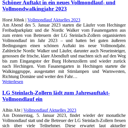
Schöner Auftakt in ein neues Vollmondlauf- und
Vollmondwalkingjahr 2023
Horst Jöhnk |
Vollmondlauf Aktuelles 2023
Am Abend des 5. Januar 2023 starten die Läufer vom Hechinger
Freibadparkplatz und die Nordic Walker vom Fasanengarten aus
zum ersten von Betreuern der LG Steinlach-Zollern organisierten
Vollmondlauf im Jahr 2023 – und hatten bei guten äußeren
Bedingungen einen schönen Auftakt ins neue Vollmondjahr.
Zahlreiche Nordic Walker und Läufer, darunter auch Neueinsteiger,
genossen die frische, klare Abendluft und machten sich auf den Weg
bis zum Eingangstor der Burg Hohenzollern und wieder zurück
nach Hechingen. Vom Fasanengarten in Hechingen startete die
Walkinggruppe, ausgestattet mit Stirnlampen und Warnwesten,
Richtung Domäne und weiter den Fahr…
Weiterlesen
LG Steinlach-Zollern lädt zum Jahresauftakt-
Vollmondlauf ein
Albin Abt |
Vollmondlauf Aktuelles 2023
Am Donnerstag, 5. Januar 2023, findet wieder der monatliche
Vollmondlauf statt und die Betreuer der LG Steinlach-Zollern freuen
sich über viele Teilnehmer. Diese erwartet laut aktueller