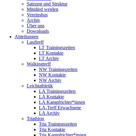
Satzung und Struktur
Mitglied werden
Vereinsbus
Archiv
Über uns
Downloads
Abteilungen
Lauftreff
LT Trainingszeiten
LT Kontakte
LT Archiv
Walkingtreff
NW Trainingszeiten
NW Kontakte
NW Archiv
Leichtathletik
LA Trainingszeiten
LA Kontakte
LA Kampfrichter*innen
LA-Treff Erwachsene
LA Archiv
Triathlon
Tria Trainingszeiten
Tria Kontakte
Tria Kampfrichter*innen