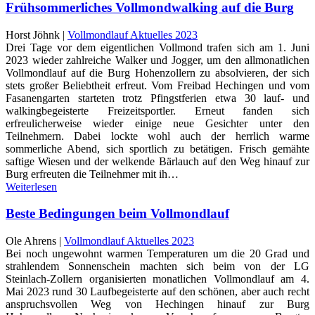
Frühsommerliches Vollmondwalking auf die Burg
Horst Jöhnk |
Vollmondlauf Aktuelles 2023
Drei Tage vor dem eigentlichen Vollmond trafen sich am 1. Juni
2023 wieder zahlreiche Walker und Jogger, um den allmonatlichen
Vollmondlauf auf die Burg Hohenzollern zu absolvieren, der sich
stets großer Beliebtheit erfreut. Vom Freibad Hechingen und vom
Fasanengarten starteten trotz Pfingstferien etwa 30 lauf- und
walkingbegeisterte Freizeitsportler. Erneut fanden sich
erfreulicherweise wieder einige neue Gesichter unter den
Teilnehmern. Dabei lockte wohl auch der herrlich warme
sommerliche Abend, sich sportlich zu betätigen. Frisch gemähte
saftige Wiesen und der welkende Bärlauch auf den Weg hinauf zur
Burg erfreuten die Teilnehmer mit ih…
Weiterlesen
Beste Bedingungen beim Vollmondlauf
Ole Ahrens |
Vollmondlauf Aktuelles 2023
Bei noch ungewohnt warmen Temperaturen um die 20 Grad und
strahlendem Sonnenschein machten sich beim von der LG
Steinlach-Zollern organisierten monatlichen Vollmondlauf am 4.
Mai 2023 rund 30 Laufbegeisterte auf den schönen, aber auch recht
anspruchsvollen Weg von Hechingen hinauf zur Burg