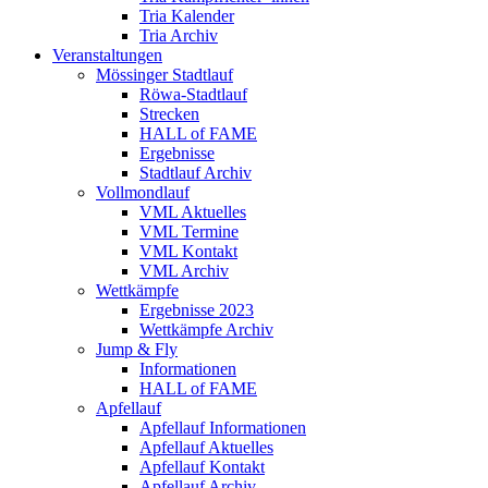
Tria Kalender
Tria Archiv
Veranstaltungen
Mössinger Stadtlauf
Röwa-Stadtlauf
Strecken
HALL of FAME
Ergebnisse
Stadtlauf Archiv
Vollmondlauf
VML Aktuelles
VML Termine
VML Kontakt
VML Archiv
Wettkämpfe
Ergebnisse 2023
Wettkämpfe Archiv
Jump & Fly
Informationen
HALL of FAME
Apfellauf
Apfellauf Informationen
Apfellauf Aktuelles
Apfellauf Kontakt
Apfellauf Archiv