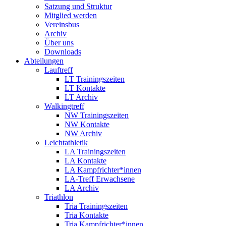
Satzung und Struktur
Mitglied werden
Vereinsbus
Archiv
Über uns
Downloads
Abteilungen
Lauftreff
LT Trainingszeiten
LT Kontakte
LT Archiv
Walkingtreff
NW Trainingszeiten
NW Kontakte
NW Archiv
Leichtathletik
LA Trainingszeiten
LA Kontakte
LA Kampfrichter*innen
LA-Treff Erwachsene
LA Archiv
Triathlon
Tria Trainingszeiten
Tria Kontakte
Tria Kampfrichter*innen