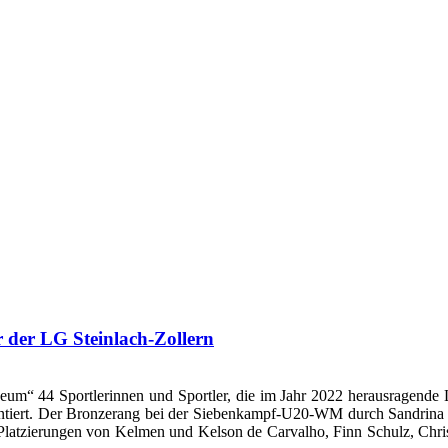
r der LG Steinlach-Zollern
um“ 44 Sportlerinnen und Sportler, die im Jahr 2022 herausragende L
sentiert. Der Bronzerang bei der Siebenkampf-U20-WM durch Sandrina S
d Platzierungen von Kelmen und Kelson de Carvalho, Finn Schulz, Ch