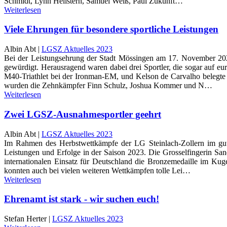
Schmidt, Lynn Hellstern, Samuel Weiß, Paul Zukunft…
Weiterlesen
Viele Ehrungen für besondere sportliche Leistungen
Albin Abt |
LGSZ Aktuelles 2023
Bei der Leistungsehrung der Stadt Mössingen am 17. November 2023
gewürdigt. Herausragend waren dabei drei Sportler, die sogar auf e
M40-Triathlet bei der Ironman-EM, und Kelson de Carvalho belegte
wurden die Zehnkämpfer Finn Schulz, Joshua Kommer und N…
Weiterlesen
Zwei LGSZ-Ausnahmesportler geehrt
Albin Abt |
LGSZ Aktuelles 2023
Im Rahmen des Herbstwettkämpfe der LG Steinlach-Zollern im gut 
Leistungen und Erfolge in der Saison 2023. Die Grosselfingerin San
internationalen Einsatz für Deutschland die Bronzemedaille im Kug
konnten auch bei vielen weiteren Wettkämpfen tolle Lei…
Weiterlesen
Ehrenamt ist stark - wir suchen euch!
Stefan Herter |
LGSZ Aktuelles 2023