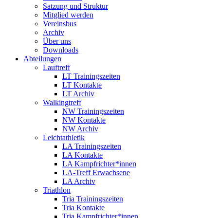
Satzung und Struktur
Mitglied werden
Vereinsbus
Archiv
Über uns
Downloads
Abteilungen
Lauftreff
LT Trainingszeiten
LT Kontakte
LT Archiv
Walkingtreff
NW Trainingszeiten
NW Kontakte
NW Archiv
Leichtathletik
LA Trainingszeiten
LA Kontakte
LA Kampfrichter*innen
LA-Treff Erwachsene
LA Archiv
Triathlon
Tria Trainingszeiten
Tria Kontakte
Tria Kampfrichter*innen