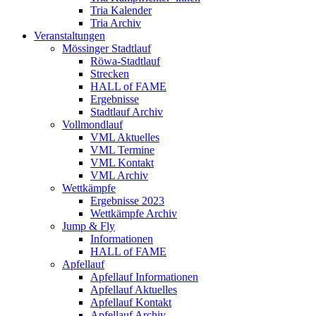
Tria Kalender
Tria Archiv
Veranstaltungen
Mössinger Stadtlauf
Röwa-Stadtlauf
Strecken
HALL of FAME
Ergebnisse
Stadtlauf Archiv
Vollmondlauf
VML Aktuelles
VML Termine
VML Kontakt
VML Archiv
Wettkämpfe
Ergebnisse 2023
Wettkämpfe Archiv
Jump & Fly
Informationen
HALL of FAME
Apfellauf
Apfellauf Informationen
Apfellauf Aktuelles
Apfellauf Kontakt
Apfellauf Archiv