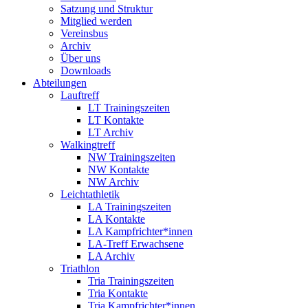
Satzung und Struktur
Mitglied werden
Vereinsbus
Archiv
Über uns
Downloads
Abteilungen
Lauftreff
LT Trainingszeiten
LT Kontakte
LT Archiv
Walkingtreff
NW Trainingszeiten
NW Kontakte
NW Archiv
Leichtathletik
LA Trainingszeiten
LA Kontakte
LA Kampfrichter*innen
LA-Treff Erwachsene
LA Archiv
Triathlon
Tria Trainingszeiten
Tria Kontakte
Tria Kampfrichter*innen