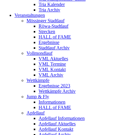
Tria Kalender
Tria Archiv
Veranstaltungen
Mössinger Stadtlauf
Röwa-Stadtlauf
Strecken
HALL of FAME
Ergebnisse
Stadtlauf Archiv
Vollmondlauf
VML Aktuelles
VML Termine
VML Kontakt
VML Archiv
Wettkämpfe
Ergebnisse 2023
Wettkämpfe Archiv
Jump & Fly
Informationen
HALL of FAME
Apfellauf
Apfellauf Informationen
Apfellauf Aktuelles
Apfellauf Kontakt
Apfellauf Archiv