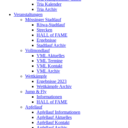
Tria Kalender
Tria Archiv
Veranstaltungen
Mössinger Stadtlauf
Röwa-Stadtlauf
Strecken
HALL of FAME
Ergebnisse
Stadtlauf Archiv
Vollmondlauf
VML Aktuelles
VML Termine
VML Kontakt
VML Archiv
Wettkämpfe
Ergebnisse 2023
Wettkämpfe Archiv
Jump & Fly
Informationen
HALL of FAME
Apfellauf
Apfellauf Informationen
Apfellauf Aktuelles
Apfellauf Kontakt
Apfellauf Archiv