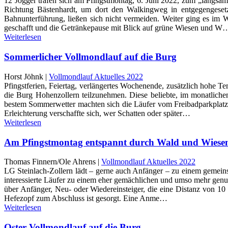
12 Jogger trafen sich am Pfingstmontag, 6. Juni 2022, zum „langs
Richtung Bästenhardt, um dort den Walkingweg in entgegengesetz
Bahnunterführung, ließen sich nicht vermeiden. Weiter ging es im
geschafft und die Getränkepause mit Blick auf grüne Wiesen und W
Weiterlesen
Sommerlicher Vollmondlauf auf die Burg
Horst Jöhnk |
Vollmondlauf Aktuelles 2022
Pfingstferien, Feiertag, verlängertes Wochenende, zusätzlich hohe 
die Burg Hohenzollern teilzunehmen. Diese beliebte, im monatlich
bestem Sommerwetter machten sich die Läufer vom Freibadparkplat
Erleichterung verschaffte sich, wer Schatten oder später…
Weiterlesen
Am Pfingstmontag entspannt durch Wald und Wiesen
Thomas Finnern/Ole Ahrens |
Vollmondlauf Aktuelles 2022
LG Steinlach-Zollern lädt – gerne auch Anfänger – zu einem gemein
interessierte Läufer zu einem eher gemächlichen und umso mehr genu
über Anfänger, Neu- oder Wiedereinsteiger, die eine Distanz von 10
Hefezopf zum Abschluss ist gesorgt. Eine Anme…
Weiterlesen
Oster-Vollmondlauf auf die Burg