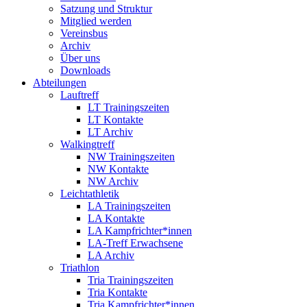
Satzung und Struktur
Mitglied werden
Vereinsbus
Archiv
Über uns
Downloads
Abteilungen
Lauftreff
LT Trainingszeiten
LT Kontakte
LT Archiv
Walkingtreff
NW Trainingszeiten
NW Kontakte
NW Archiv
Leichtathletik
LA Trainingszeiten
LA Kontakte
LA Kampfrichter*innen
LA-Treff Erwachsene
LA Archiv
Triathlon
Tria Trainingszeiten
Tria Kontakte
Tria Kampfrichter*innen