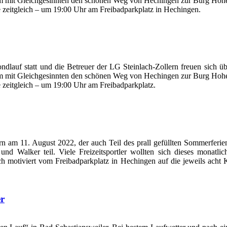
 um mit Gleichgesinnten den schönen Weg von Hechingen zur Burg Hohen
e zeitgleich – um 19:00 Uhr am Freibadparkplatz in Hechingen.
auf statt und die Betreuer der LG Steinlach-Zollern freuen sich über
 um mit Gleichgesinnten den schönen Weg von Hechingen zur Burg Hohen
 zeitgleich – um 19:00 Uhr am Freibadparkplatz.
n am 11. August 2022, der auch Teil des prall gefüllten Sommerferi
 Walker teil. Viele Freizeitsportler wollten sich dieses monatlic
ch motiviert vom Freibadparkplatz in Hechingen auf die jeweils acht
er