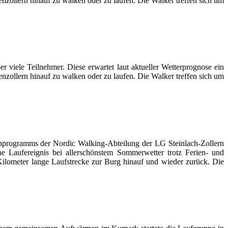
zollern hinauf zu walken oder zu laufen. Die Walker treffen sich um
 viele Teilnehmer. Diese erwartet laut aktueller Wetterprognose ein
zollern hinauf zu walken oder zu laufen. Die Walker treffen sich um
enprogramms der Nordic Walking-Abteilung der LG Steinlach-Zollern
he Laufereignis bei allerschönstem Sommerwetter trotz Ferien- und
 Kilometer lange Laufstrecke zur Burg hinauf und wieder zurück. Die