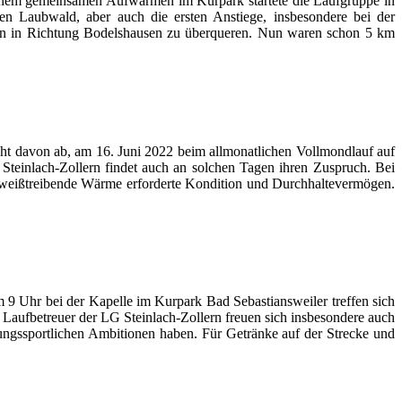
einem gemeinsamen Aufwärmen im Kurpark startete die Laufgruppe in
n Laubwald, aber auch die ersten Anstiege, insbesondere bei der
dann in Richtung Bodelshausen zu überqueren. Nun waren schon 5 km
cht davon ab, am 16. Juni 2022 beim allmonatlichen Vollmondlauf auf
teinlach-Zollern findet auch an solchen Tagen ihren Zuspruch. Bei
weißtreibende Wärme erforderte Kondition und Durchhaltevermögen.
9 Uhr bei der Kapelle im Kurpark Bad Sebastiansweiler treffen sich
Laufbetreuer der LG Steinlach-Zollern freuen sich insbesondere auch
tungssportlichen Ambitionen haben. Für Getränke auf der Strecke und