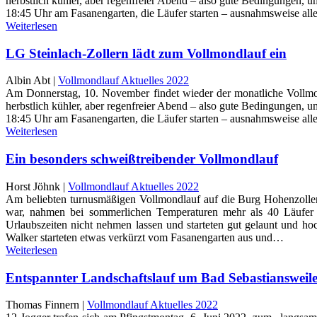
herbstlich kühler, aber regenfreier Abend – also gute Bedingungen,
18:45 Uhr am Fasanengarten, die Läufer starten – ausnahmsweise all
Weiterlesen
LG Steinlach-Zollern lädt zum Vollmondlauf ein
Albin Abt |
Vollmondlauf Aktuelles 2022
Am Donnerstag, 10. November findet wieder der monatliche Vollmondl
herbstlich kühler, aber regenfreier Abend – also gute Bedingungen,
18:45 Uhr am Fasanengarten, die Läufer starten – ausnahmsweise alle
Weiterlesen
Ein besonders schweißtreibender Vollmondlauf
Horst Jöhnk |
Vollmondlauf Aktuelles 2022
Am beliebten turnusmäßigen Vollmondlauf auf die Burg Hohenzoller
war, nahmen bei sommerlichen Temperaturen mehr als 40 Läufer und
Urlaubszeiten nicht nehmen lassen und starteten gut gelaunt und ho
Walker starteten etwas verkürzt vom Fasanengarten aus und…
Weiterlesen
Entspannter Landschaftslauf um Bad Sebastiansweil
Thomas Finnern |
Vollmondlauf Aktuelles 2022