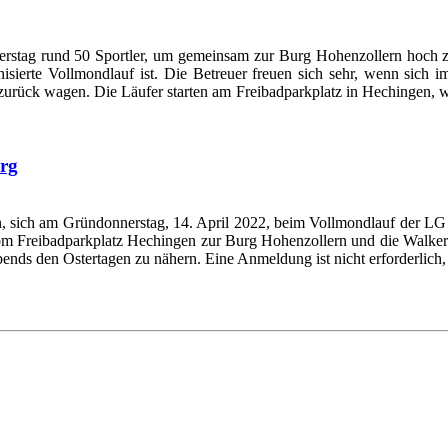
stag rund 50 Sportler, um gemeinsam zur Burg Hohenzollern hoch zu w
isierte Vollmondlauf ist. Die Betreuer freuen sich sehr, wenn sich i
urück wagen. Die Läufer starten am Freibadparkplatz in Hechingen, w
urg
den, sich am Gründonnerstag, 14. April 2022, beim Vollmondlauf der 
 vom Freibadparkplatz Hechingen zur Burg Hohenzollern und die Walk
nds den Ostertagen zu nähern. Eine Anmeldung ist nicht erforderlich, e