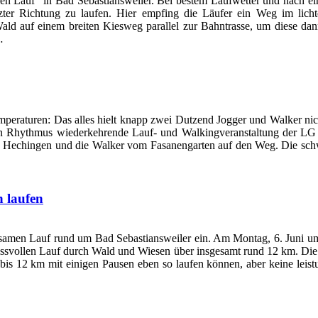
amen Lauf“ in Bad Sebastiansweiler. Bei bestem Laufwetter und nach 
ter Richtung zu laufen. Hier empfing die Läufer ein Weg im lichte
 Wald auf einem breiten Kiesweg parallel zur Bahntrasse, um diese 
…
Temperaturen: Das alles hielt knapp zwei Dutzend Jogger und Walker ni
en Rhythmus wiederkehrende Lauf- und Walkingveranstaltung der LG S
z Hechingen und die Walker vom Fasanengarten auf den Weg. Die sch
 laufen
samen Lauf rund um Bad Sebastiansweiler ein. Am Montag, 6. Juni um 
ssvollen Lauf durch Wald und Wiesen über insgesamt rund 12 km. Die 
 bis 12 km mit einigen Pausen eben so laufen können, aber keine leis