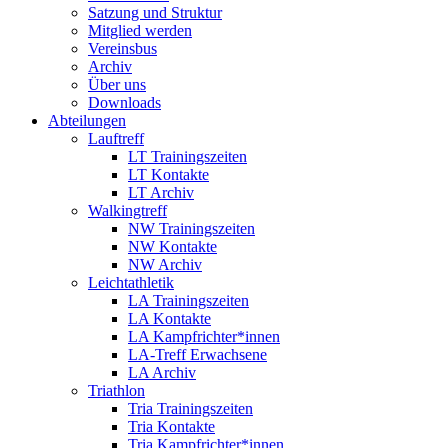
Satzung und Struktur
Mitglied werden
Vereinsbus
Archiv
Über uns
Downloads
Abteilungen
Lauftreff
LT Trainingszeiten
LT Kontakte
LT Archiv
Walkingtreff
NW Trainingszeiten
NW Kontakte
NW Archiv
Leichtathletik
LA Trainingszeiten
LA Kontakte
LA Kampfrichter*innen
LA-Treff Erwachsene
LA Archiv
Triathlon
Tria Trainingszeiten
Tria Kontakte
Tria Kampfrichter*innen