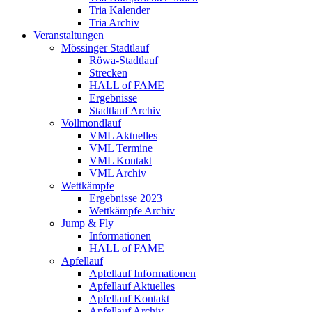
Tria Kalender
Tria Archiv
Veranstaltungen
Mössinger Stadtlauf
Röwa-Stadtlauf
Strecken
HALL of FAME
Ergebnisse
Stadtlauf Archiv
Vollmondlauf
VML Aktuelles
VML Termine
VML Kontakt
VML Archiv
Wettkämpfe
Ergebnisse 2023
Wettkämpfe Archiv
Jump & Fly
Informationen
HALL of FAME
Apfellauf
Apfellauf Informationen
Apfellauf Aktuelles
Apfellauf Kontakt
Apfellauf Archiv