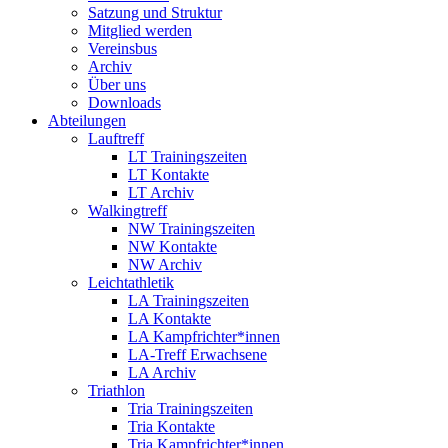
Satzung und Struktur
Mitglied werden
Vereinsbus
Archiv
Über uns
Downloads
Abteilungen
Lauftreff
LT Trainingszeiten
LT Kontakte
LT Archiv
Walkingtreff
NW Trainingszeiten
NW Kontakte
NW Archiv
Leichtathletik
LA Trainingszeiten
LA Kontakte
LA Kampfrichter*innen
LA-Treff Erwachsene
LA Archiv
Triathlon
Tria Trainingszeiten
Tria Kontakte
Tria Kampfrichter*innen