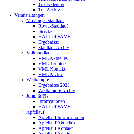
Tria Kalender
Tria Archiv
Veranstaltungen
Mössinger Stadtlauf
Röwa-Stadtlauf
Strecken
HALL of FAME
Ergebnisse
Stadtlauf Archiv
Vollmondlauf
VML Aktuelles
VML Termine
VML Kontakt
VML Archiv
Wettkämpfe
Ergebnisse 2023
Wettkämpfe Archiv
Jump & Fly
Informationen
HALL of FAME
Apfellauf
Apfellauf Informationen
Apfellauf Aktuelles
Apfellauf Kontakt
Apfellauf Archiv