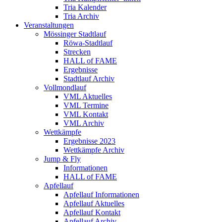
Tria Kalender
Tria Archiv
Veranstaltungen
Mössinger Stadtlauf
Röwa-Stadtlauf
Strecken
HALL of FAME
Ergebnisse
Stadtlauf Archiv
Vollmondlauf
VML Aktuelles
VML Termine
VML Kontakt
VML Archiv
Wettkämpfe
Ergebnisse 2023
Wettkämpfe Archiv
Jump & Fly
Informationen
HALL of FAME
Apfellauf
Apfellauf Informationen
Apfellauf Aktuelles
Apfellauf Kontakt
Apfellauf Archiv