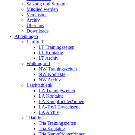
Satzung und Struktur
Mitglied werden
Vereinsbus
Archiv
Über uns
Downloads
Abteilungen
Lauftreff
LT Trainingszeiten
LT Kontakte
LT Archiv
Walkingtreff
NW Trainingszeiten
NW Kontakte
NW Archiv
Leichtathletik
LA Trainingszeiten
LA Kontakte
LA Kampfrichter*innen
LA-Treff Erwachsene
LA Archiv
Triathlon
Tria Trainingszeiten
Tria Kontakte
Tria Kampfrichter*innen