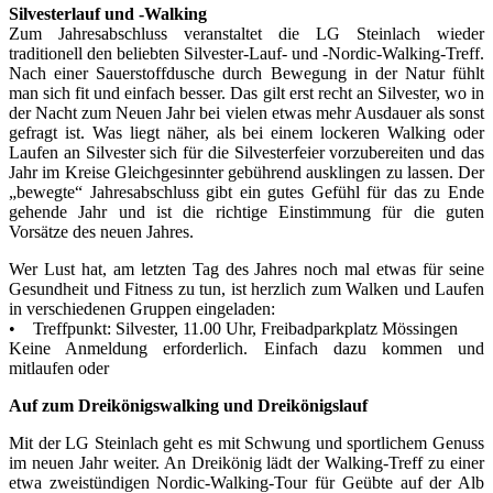
Silvesterlauf und -Walking
Zum Jahresabschluss veranstaltet die LG Steinlach wieder
traditionell den beliebten Silvester-Lauf- und -Nordic-Walking-Treff.
Nach einer Sauerstoffdusche durch Bewegung in der Natur fühlt
man sich fit und einfach besser. Das gilt erst recht an Silvester, wo in
der Nacht zum Neuen Jahr bei vielen etwas mehr Ausdauer als sonst
gefragt ist. Was liegt näher, als bei einem lockeren Walking oder
Laufen an Silvester sich für die Silvesterfeier vorzubereiten und das
Jahr im Kreise Gleichgesinnter gebührend ausklingen zu lassen. Der
„bewegte“ Jahresabschluss gibt ein gutes Gefühl für das zu Ende
gehende Jahr und ist die richtige Einstimmung für die guten
Vorsätze des neuen Jahres.
Wer Lust hat, am letzten Tag des Jahres noch mal etwas für seine
Gesundheit und Fitness zu tun, ist herzlich zum Walken und Laufen
in verschiedenen Gruppen eingeladen:
• Treffpunkt: Silvester, 11.00 Uhr, Freibadparkplatz Mössingen
Keine Anmeldung erforderlich. Einfach dazu kommen und
mitlaufen oder
Auf zum Dreikönigswalking und Dreikönigslauf
Mit der LG Steinlach geht es mit Schwung und sportlichem Genuss
im neuen Jahr weiter. An Dreikönig lädt der Walking-Treff zu einer
etwa zweistündigen Nordic-Walking-Tour für Geübte auf der Alb