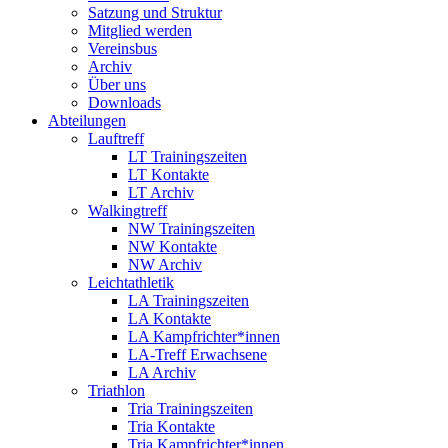
Satzung und Struktur
Mitglied werden
Vereinsbus
Archiv
Über uns
Downloads
Abteilungen
Lauftreff
LT Trainingszeiten
LT Kontakte
LT Archiv
Walkingtreff
NW Trainingszeiten
NW Kontakte
NW Archiv
Leichtathletik
LA Trainingszeiten
LA Kontakte
LA Kampfrichter*innen
LA-Treff Erwachsene
LA Archiv
Triathlon
Tria Trainingszeiten
Tria Kontakte
Tria Kampfrichter*innen