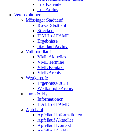
Tria Kalender
Tria Archiv
Veranstaltungen
Mössinger Stadtlauf
Röwa-Stadtlauf
Strecken
HALL of FAME
Ergebnisse
Stadtlauf Archiv
Vollmondlauf
VML Aktuelles
VML Termine
VML Kontakt
VML Archiv
Wettkämpfe
Ergebnisse 2023
Wettkämpfe Archiv
Jump & Fly
Informationen
HALL of FAME
Apfellauf
Apfellauf Informationen
Apfellauf Aktuelles
Apfellauf Kontakt
Apfellauf Archiv