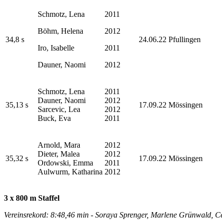
Schmotz, Lena
2011
Böhm, Helena
2012
34,8 s
24.06.22 Pfullingen
Iro, Isabelle
2011
Dauner, Naomi
2012
Schmotz, Lena
2011
Dauner, Naomi
2012
35,13 s
17.09.22 Mössingen
Sarcevic, Lea
2012
Buck, Eva
2011
Arnold, Mara
2012
Dieter, Malea
2012
35,32 s
17.09.22 Mössingen
Ordowski, Emma
2011
Aulwurm, Katharina
2012
3 x 800 m Staffel
Vereinsrekord: 8:48,46 min - Soraya Sprenger, Marlene Grünwald, C