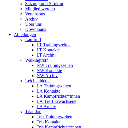
Satzung und Struktur
Mitglied werden
Vereinsbus
Archiv
Über uns
Downloads
Abteilungen
Lauftreff
LT Trainingszeiten
LT Kontakte
LT Archiv
Walkingtreff
NW Trainingszeiten
NW Kontakte
NW Archiv
Leichtathletik
LA Trainingszeiten
LA Kontakte
LA Kampfrichter*innen
LA-Treff Erwachsene
LA Archiv
Triathlon
Tria Trainingszeiten
Tria Kontakte
Tria Kampfrichter*innen