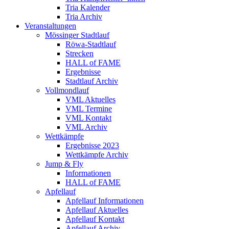
Tria Kalender
Tria Archiv
Veranstaltungen
Mössinger Stadtlauf
Röwa-Stadtlauf
Strecken
HALL of FAME
Ergebnisse
Stadtlauf Archiv
Vollmondlauf
VML Aktuelles
VML Termine
VML Kontakt
VML Archiv
Wettkämpfe
Ergebnisse 2023
Wettkämpfe Archiv
Jump & Fly
Informationen
HALL of FAME
Apfellauf
Apfellauf Informationen
Apfellauf Aktuelles
Apfellauf Kontakt
Apfellauf Archiv