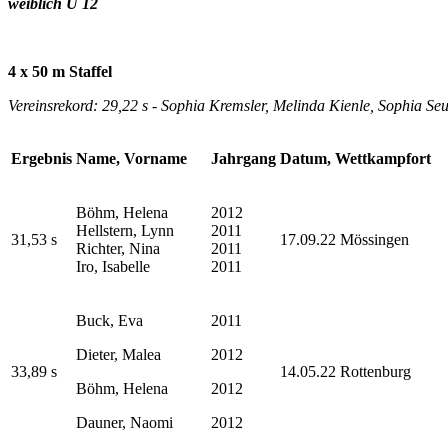
weiblich U 12
4 x 50 m Staffel
Vereinsrekord: 29,22 s - Sophia Kremsler, Melinda Kienle, Sophia Se
Ergebnis
Name, Vorname
Jahrgang
Datum, Wettkampfort
Böhm, Helena
2012
Hellstern, Lynn
2011
31,53 s
17.09.22 Mössingen
Richter, Nina
2011
Iro, Isabelle
2011
Buck, Eva
2011
Dieter, Malea
2012
33,89 s
14.05.22 Rottenburg
Böhm, Helena
2012
Dauner, Naomi
2012