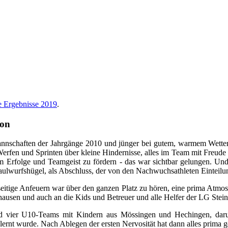
 Ergebnisse 2019
.
ion
nnschaften der Jahrgänge 2010 und jünger bei gutem, warmem Wetter 
Werfen und Sprinten über kleine Hindernisse, alles im Team mit Freud
 Erfolge und Teamgeist zu fördern - das war sichtbar gelungen. Un
lwurfshügel, als Abschluss, der von den Nachwuchsathleten Einteilun
seitige Anfeuern war über den ganzen Platz zu hören, eine prima Atmo
hausen und auch an die Kids und Betreuer und alle Helfer der LG Ste
d vier U10-Teams mit Kindern aus Mössingen und Hechingen, darunt
ernt wurde. Nach Ablegen der ersten Nervosität hat dann alles prima g