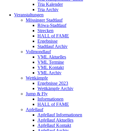
Tria Kalender
Tria Archiv
Veranstaltungen
Mössinger Stadtlauf
Röwa-Stadtlauf
Strecken
HALL of FAME
Ergebnisse
Stadtlauf Archiv
Vollmondlauf
VML Aktuelles
VML Termine
VML Kontakt
VML Archiv
Wettkämpfe
Ergebnisse 2023
Wettkämpfe Archiv
Jump & Fly
Informationen
HALL of FAME
Apfellauf
Apfellauf Informationen
Apfellauf Aktuelles
Apfellauf Kontakt
Apfellauf Archiv