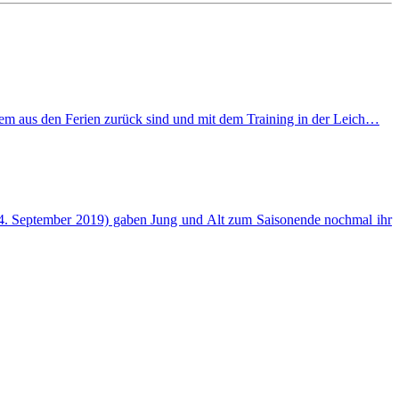
zem aus den Ferien zurück sind und mit dem Training in der Leich…
14. September 2019) gaben Jung und Alt zum Saisonende nochmal ihr