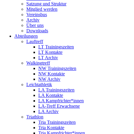
Satzung und Struktur
Mitglied werden
Vereinsbus
Archiv
Über uns
Downloads
Abteilungen
Lauftreff
LT Trainingszeiten
LT Kontakte
LT Archiv
Walkingtreff
NW Trainingszeiten
NW Kontakte
NW Archiv
Leichtathletik
LA Trainingszeiten
LA Kontakte
LA Kampfrichter*innen
LA-Treff Erwachsene
LA Archiv
Triathlon
Tria Trainingszeiten
Tria Kontakte
Tria Kampfrichter*innen