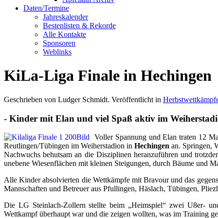
Daten/Termine
Jahreskalender
Bestenlisten & Rekorde
Alle Kontakte
Sponsoren
Weblinks
KiLa-Liga Finale in Hechingen
Geschrieben von Ludger Schmidt. Veröffentlicht in
Herbstwettkämpfe
- Kinder mit Elan und viel Spaß aktiv im Weiherstad
Voller Spannung und Elan traten 12 Ma
Reutlingen/Tübingen im Weiherstadion in
Hechingen
an. Springen, 
Nachwuchs behutsam an die Disziplinen heranzuführen und trotzdem
unebene Wiesenflächen mit kleinen Steigungen, durch Bäume und Mau
Alle Kinder absolvierten die Wettkämpfe mit Bravour und das gegen
Mannschaften und Betreuer aus Pfullingen, Häslach, Tübingen, Pliez
Die LG Steinlach-Zollern stellte beim „Heimspiel“ zwei U8er- un
Wettkampf überhaupt war und die zeigen wollten, was im Training gel