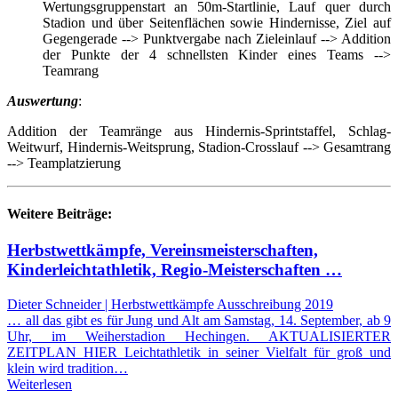
Wertungsgruppenstart an 50m-Startlinie, Lauf quer durch
Stadion und über Seitenflächen sowie Hindernisse, Ziel auf
Gegengerade --> Punktvergabe nach Zieleinlauf --> Addition
der Punkte der 4 schnellsten Kinder eines Teams -->
Teamrang
Auswertung
:
Addition der Teamränge aus Hindernis-Sprintstaffel, Schlag-
Weitwurf, Hindernis-Weitsprung, Stadion-Crosslauf --> Gesamtrang
--> Teamplatzierung
Weitere Beiträge:
Herbstwettkämpfe, Vereinsmeisterschaften,
Kinderleichtathletik, Regio-Meisterschaften …
Dieter Schneider | Herbstwettkämpfe Ausschreibung 2019
… all das gibt es für Jung und Alt am Samstag, 14. September, ab 9
Uhr, im Weiherstadion Hechingen. AKTUALISIERTER
ZEITPLAN HIER Leichtathletik in seiner Vielfalt für groß und
klein wird tradition…
Weiterlesen