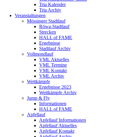
Tria Kalender
Tria Archiv
Veranstaltungen
Mössinger Stadtlauf
Röwa-Stadtlauf
Strecken
HALL of FAME
Ergebnisse
Stadtlauf Archiv
Vollmondlauf
VML Aktuelles
VML Termine
VML Kontakt
VML Archiv
Wettkämpfe
Ergebnisse 2023
Wettkämpfe Archiv
Jump & Fly
Informationen
HALL of FAME
Apfellauf
Apfellauf Informationen
Apfellauf Aktuelles
Apfellauf Kontakt
Apfellauf Archiv