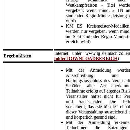
Wettkampfsaison - Titel werd
vergeben, wenn mind. 2 TN am
sind oder Regio-Mindestleistung e
wird)
KM ES: Kreismeister-Medaillen 
werden nur vergeben, wenn mind
am Start sind oder Regio-Mindestl
erreicht wird)
Internet unter www.lg-steinlach-zoller
Ergebnislisten
folder
DOWNLOADBEREICH
)
Mit der Anmeldung werde
Ausschreibung und
Haftungsausschluss des Veranstalt
Schäden aller Art anerkann
Teilnahme erfolgt auf eigenes Risi
Veranstalter haftet nicht für Pe
und Sachschäden. Die Teil
versichern, dass sie für die Teiln
dieser Veranstaltung ausreichend tr
und körperlich gesund sind.
Mit der Anmeldung erkenne
Teilnehmer die Satzunge