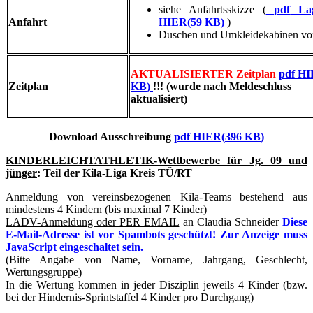
siehe Anfahrtsskizze (
pdf
Lag
Anfahrt
HIER
(
59 KB
)
)
Duschen und Umkleidekabinen vo
AKTUALISIERTER Zeitplan
pdf
HI
Zeitplan
KB
)
!!! (wu
rde
nach Meldeschluss
aktualisiert)
Download
Ausschreibung
pdf
HIER
(
396 KB
)
KINDERLEICHTATHLETIK-Wettbewerbe für Jg. 09 und
jünger
: Teil der Kila-Liga Kreis TÜ/RT
Anmeldung von vereinsbezogenen Kila-Teams bestehend aus
mindestens 4 Kindern (bis maximal 7 Kinder)
LADV-Anmeldung oder PER EMAIL
an Claudia Schneider
Diese
E-Mail-Adresse ist vor Spambots geschützt! Zur Anzeige muss
JavaScript eingeschaltet sein.
(Bitte Angabe von Name, Vorname, Jahrgang, Geschlecht,
Wertungsgruppe)
In die Wertung kommen in jeder Disziplin jeweils 4 Kinder (bzw.
bei der Hindernis-Sprintstaffel 4 Kinder pro Durchgang)