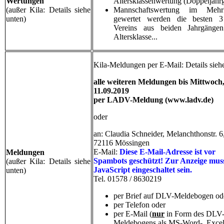
Wertungen
Altersklassenwertung (Doppeljahr
(außer Kila: Details siehe
Mannschaftswertung im Mehr
unten)
gewertet werden die besten 3
Vereins aus beiden Jahrgängen
Altersklasse...
Kila-Meldungen per E-Mail: Details sieh
alle weiteren Meldungen bis Mittwoch
11.09.2019
per LADV-Meldung
(
www.ladv.de
)
oder
an: Claudia Schneider, Melanchthonstr. 6
72116 Mössingen
E-Mail:
Diese E-Mail-Adresse ist vor
Meldungen
Spambots geschützt! Zur Anzeige mus
(außer Kila: Details siehe
JavaScript eingeschaltet sein.
unten)
Tel. 01578 / 8630219
per Brief auf DLV-Meldebogen od
per Telefon oder
per E-Mail (
nur
in Form des DLV
Meldebogens als MS-Word-, Excel