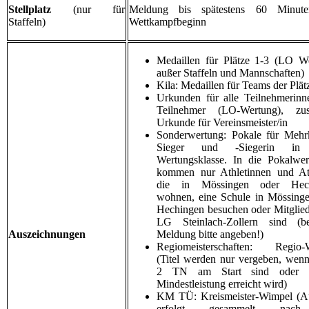
Stellplatz
(nur für
Meldung bis spätestens 60 Minut
Staffeln)
Wettkampfbeginn
Medaillen für Plätze 1-3 (LO W
außer Staffeln und Mannschaften)
Kila: Medaillen für Teams der Plät
Urkunden für alle Teilnehmerin
Teilnehmer (LO-Wertung), zusä
Urkunde
für Vereinsmeister/in
Sonderwertung: Pokale für Mehr
Sieger und -Siegerin in 
Wertungsklasse. In die Pokalwe
kommen nur Athletinnen und Ath
die in Mössingen oder Hec
wohnen, eine Schule in Mössing
Hechingen besuchen oder Mitglied
LG Steinlach-Zollern sind (b
Auszeichnungen
Meldung bitte angeben!)
Regiomeisterschaften: Regio-
(Titel werden nur vergeben, wen
2 TN am Start sind oder R
Mindestleistung erreicht wird)
KM TÜ: Kreismeister-Wimpel (A
erfolgt gesammelt nac