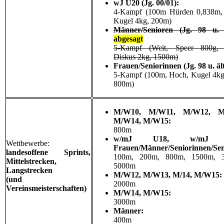
wJ U20 (Jg. 00/01):
4-Kampf (100m Hürden 0,838m,
Kugel 4kg, 200m)
Männer/Senioren (Jg. 98 u. ä
abgesagt
5-Kampf (Weit, Speer 800g,
D
iskus 2kg,
1500m)
Frauen/Seniorinnen
(Jg. 98 u. äl
5-Kampf (100m, Hoch, Kugel 4k
800m)
M/W10, M/
W11, M/
W12, M
M/
W14, M/W15:
800m
w/mJ U18,
w/mJ 
Wettbewerbe:
Frauen/Männer/Seniorinnen/Sen
landesoffene Sprints,
100m, 200m, 800m, 1500m, 
Mittelstrecken,
5000m
Langstrecken
M/W12, M/W13, M/14, M/W15:
(und
2000m
Vereinsmeisterschaften)
M/W14, M/W15:
3000m
Männer:
400m