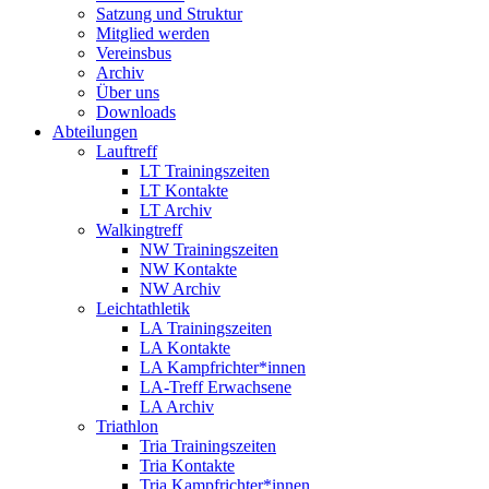
Satzung und Struktur
Mitglied werden
Vereinsbus
Archiv
Über uns
Downloads
Abteilungen
Lauftreff
LT Trainingszeiten
LT Kontakte
LT Archiv
Walkingtreff
NW Trainingszeiten
NW Kontakte
NW Archiv
Leichtathletik
LA Trainingszeiten
LA Kontakte
LA Kampfrichter*innen
LA-Treff Erwachsene
LA Archiv
Triathlon
Tria Trainingszeiten
Tria Kontakte
Tria Kampfrichter*innen