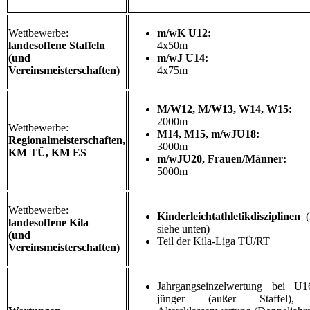
Wettbewerbe:
m/wK U12:
landesoffene Staffeln
4x50m
(und
m/wJ U14:
Vereinsmeisterschaften)
4x75m
M/W12, M/W13, W14, W15:
2000m
Wettbewerbe:
M14, M15, m/wJU18:
Regionalmeisterschaften,
3000m
KM TÜ, KM ES
m/wJU20, Frauen/Männer:
5000m
Wettbewerbe:
Kinderleichtathletikdisziplinen
(
landesoffene Kila
siehe unten)
(und
Teil der Kila-Liga TÜ/RT
Vereinsmeisterschaften)
Jahrgangseinzelwertung bei U
jünger (außer Staffel), 