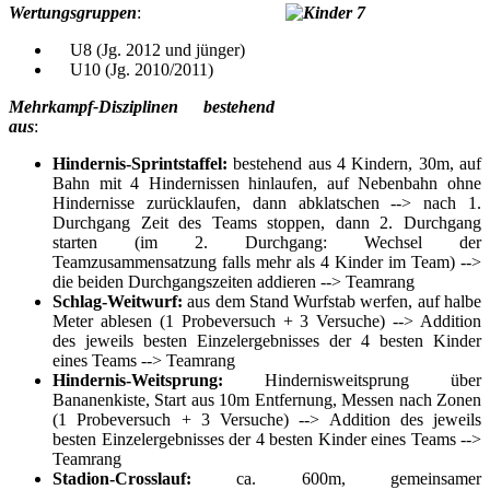
Wertungsgruppen
:
U8 (Jg. 2012 und jünger)
U10 (Jg. 2010/2011)
Mehrkampf-Disziplinen bestehend
aus
:
Hindernis-Sprintstaffel:
bestehend aus 4 Kindern, 30m, auf
Bahn mit 4 Hindernissen hinlaufen, auf Nebenbahn ohne
Hindernisse zurücklaufen, dann abklatschen --> nach 1.
Durchgang Zeit des Teams stoppen, dann 2. Durchgang
starten (im 2. Durchgang: Wechsel der
Teamzusammensatzung falls mehr als 4 Kinder im Team) -->
die beiden Durchgangszeiten addieren --> Teamrang
Schlag-Weitwurf:
aus dem Stand Wurfstab werfen, auf halbe
Meter ablesen (1 Probeversuch + 3 Versuche) --> Addition
des jeweils besten Einzelergebnisses der 4 besten Kinder
eines Teams --> Teamrang
Hindernis-Weitsprung:
Hindernisweitsprung über
Bananenkiste, Start aus 10m Entfernung, Messen nach Zonen
(1 Probeversuch + 3 Versuche) --> Addition des jeweils
besten Einzelergebnisses der 4 besten Kinder eines Teams -->
Teamrang
Stadion-Crosslauf:
ca. 600m, gemeinsamer