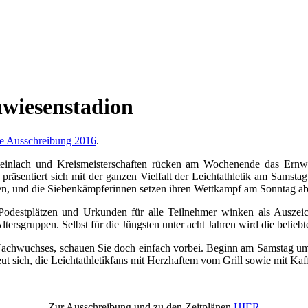
nwiesenstadion
e Ausschreibung 2016
.
teinlach und Kreismeisterschaften rücken am Wochenende das Ernwi
präsentiert sich mit der ganzen Vielfalt der Leichtathletik am Samst
n, und die Siebenkämpferinnen setzen ihren Wettkampf am Sonntag ab 
n Podestplätzen und Urkunden für alle Teilnehmer winken als Ausze
ersgruppen. Selbst für die Jüngsten unter acht Jahren wird die beliebt
 Nachwuchses, schauen Sie doch einfach vorbei. Beginn am Samstag 
t sich, die Leichtathletikfans mit Herzhaftem vom Grill sowie mit K
Zur Ausschreibung und zu den Zeitplänen
HIER