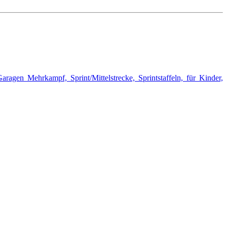
en Mehrkampf, Sprint/Mittelstrecke, Sprintstaffeln, für Kinder,