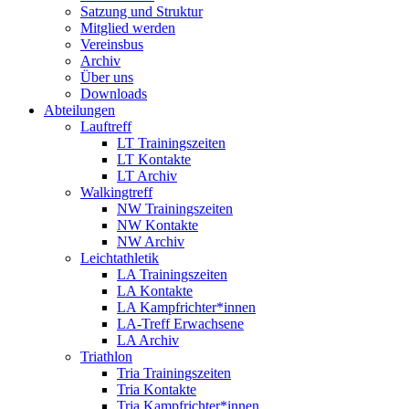
Satzung und Struktur
Mitglied werden
Vereinsbus
Archiv
Über uns
Downloads
Abteilungen
Lauftreff
LT Trainingszeiten
LT Kontakte
LT Archiv
Walkingtreff
NW Trainingszeiten
NW Kontakte
NW Archiv
Leichtathletik
LA Trainingszeiten
LA Kontakte
LA Kampfrichter*innen
LA-Treff Erwachsene
LA Archiv
Triathlon
Tria Trainingszeiten
Tria Kontakte
Tria Kampfrichter*innen