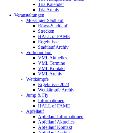
Tria Kalender
Tria Archiv
Veranstaltungen
Mössinger Stadtlauf
Röwa-Stadtlauf
Strecken
HALL of FAME
Ergebnisse
Stadtlauf Archiv
Vollmondlauf
VML Aktuelles
VML Termine
VML Kontakt
VML Archiv
Wettkämpfe
Ergebnisse 2023
Wettkämpfe Archiv
Jump & Fly
Informationen
HALL of FAME
Apfellauf
Apfellauf Informationen
Apfellauf Aktuelles
Apfellauf Kontakt
Apfellauf Archiv