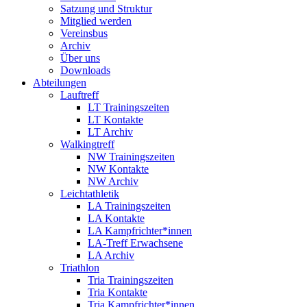
Satzung und Struktur
Mitglied werden
Vereinsbus
Archiv
Über uns
Downloads
Abteilungen
Lauftreff
LT Trainingszeiten
LT Kontakte
LT Archiv
Walkingtreff
NW Trainingszeiten
NW Kontakte
NW Archiv
Leichtathletik
LA Trainingszeiten
LA Kontakte
LA Kampfrichter*innen
LA-Treff Erwachsene
LA Archiv
Triathlon
Tria Trainingszeiten
Tria Kontakte
Tria Kampfrichter*innen