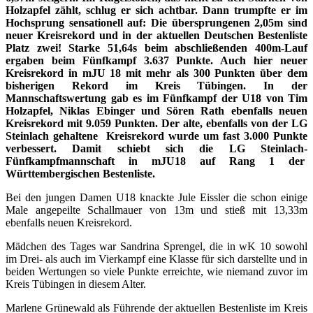
Holzapfel zählt, schlug er sich achtbar. Dann trumpfte er im
Hochsprung sensationell auf: Die übersprungenen 2,05m sind
neuer Kreisrekord und in der aktuellen Deutschen Bestenliste
Platz zwei! Starke 51,64s beim abschließenden 400m-Lauf
ergaben beim Fünfkampf 3.637 Punkte. Auch hier neuer
Kreisrekord in mJU 18 mit mehr als 300 Punkten über dem
bisherigen Rekord im Kreis Tübingen. In der
Mannschaftswertung gab es im Fünfkampf der U18 von Tim
Holzapfel, Niklas Ebinger und Sören Rath ebenfalls neuen
Kreisrekord mit 9.059 Punkten. Der alte, ebenfalls von der LG
Steinlach gehaltene Kreisrekord wurde um fast 3.000 Punkte
verbessert. Damit schiebt sich die LG Steinlach-
Fünfkampfmannschaft in mJU18 auf Rang 1 der
Württembergischen Bestenliste.
Bei den jungen Damen U18 knackte Jule Eissler die schon einige
Male angepeilte Schallmauer von 13m und stieß mit 13,33m
ebenfalls neuen Kreisrekord.
Mädchen des Tages war Sandrina Sprengel, die in wK 10 sowohl
im Drei- als auch im Vierkampf eine Klasse für sich darstellte und in
beiden Wertungen so viele Punkte erreichte, wie niemand zuvor im
Kreis Tübingen in diesem Alter.
Marlene Grünewald als Führende der aktuellen Bestenliste im Kreis