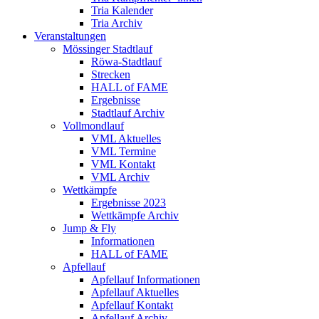
Tria Kalender
Tria Archiv
Veranstaltungen
Mössinger Stadtlauf
Röwa-Stadtlauf
Strecken
HALL of FAME
Ergebnisse
Stadtlauf Archiv
Vollmondlauf
VML Aktuelles
VML Termine
VML Kontakt
VML Archiv
Wettkämpfe
Ergebnisse 2023
Wettkämpfe Archiv
Jump & Fly
Informationen
HALL of FAME
Apfellauf
Apfellauf Informationen
Apfellauf Aktuelles
Apfellauf Kontakt
Apfellauf Archiv