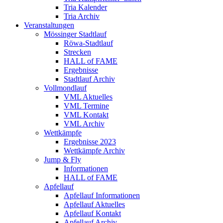
Tria Kalender
Tria Archiv
Veranstaltungen
Mössinger Stadtlauf
Röwa-Stadtlauf
Strecken
HALL of FAME
Ergebnisse
Stadtlauf Archiv
Vollmondlauf
VML Aktuelles
VML Termine
VML Kontakt
VML Archiv
Wettkämpfe
Ergebnisse 2023
Wettkämpfe Archiv
Jump & Fly
Informationen
HALL of FAME
Apfellauf
Apfellauf Informationen
Apfellauf Aktuelles
Apfellauf Kontakt
Apfellauf Archiv