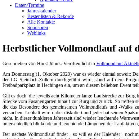
Daten/Termine
Jahreskalender
Bestenlisten & Rekorde
Alle Kontakte
Sponsoren
Weblinks
Herbstlicher Vollmondlauf auf 
Geschrieben von Horst Jöhnk. Veröffentlicht in
Vollmondlauf Aktuell
Am Donnerstag (1. Oktober 2020) war es wieder einmal soweit: Der 
der LG Steinlach-Zollern durchgeführt wird, stand auf dem Prog
Freibadparkplatz in Hechingen ein, um an diesem beliebten Event te
Gilt es doch, die jeweils acht Kilometer lange Laufstrecke zur Burg
Strecke vom Fasanengarten hinauf zur Burg und zurück. So treffen si
die das Besondere des gemeinsamen Vollmondlaufs und -Walks zu s
versuchen. Lebhaft wird dabei diskutiert und jeder hat seinen Spaß 
nicht. In dieser dunkleren Jahreszeit sind wieder leuchtende Warnwe
unterschiedlich blinkende und leuchtende Lämpchen der Laufaktiven, d
Der nächste Vollmondlauf findet - so will es der Kalender - nochm