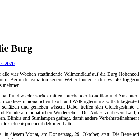
die Burg
es 2020
.
alle vier Wochen stattfindende Vollmondlauf auf die Burg Hohenzoll
ramm. Bei nicht ganz trockenem Wetter fanden sich etwa 40 Jogger
ilzunehmen.
 hinauf und wieder zurück mit entsprechender Kondition und Ausdauer zu
ch zu diesem monatlichen Lauf- und Walkingtermin sportlich begeisterte
chätzen und genießen wissen. Dabei treffen sich Gleichgesinnte u
und Freude am monatlichen Wiedersehen. Der Anlass zu diesem Lauf, de
sten, Blinkis und Stirnlampen gefragt, damit andere Verkehrsteilnehmer
ie sich entsprechend dekoriert hatten.
al in diesem Monat, am Donnerstag, 29. Oktober, statt. Die Betreuer