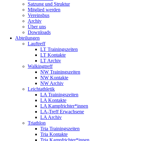
Satzung und Struktur
Mitglied werden
Vereinsbus
Archiv
Über uns
Downloads
Abteilungen
Lauftreff
LT Trainingszeiten
LT Kontakte
LT Archiv
Walkingtreff
NW Trainingszeiten
NW Kontakte
NW Archiv
Leichtathletik
LA Trainingszeiten
LA Kontakte
LA Kampfrichter*innen
LA-Treff Erwachsene
LA Archiv
Triathlon
Tria Trainingszeiten
Tria Kontakte
Tria Kampfrichter*innen