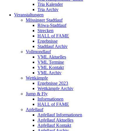
Tria Kalender
Tria Archiv
Veranstaltungen
Mössinger Stadtlauf
Röwa-Stadtlauf
Strecken
HALL of FAME
Ergebnisse
Stadtlauf Archiv
Vollmondlauf
VML Aktuelles
VML Termine
VML Kontakt
VML Archiv
Wettkämpfe
Ergebnisse 2023
Wettkämpfe Archiv
Jump & Fly
Informationen
HALL of FAME
Apfellauf
Apfellauf Informationen
Apfellauf Aktuelles
Apfellauf Kontakt
Apfellauf Archiv