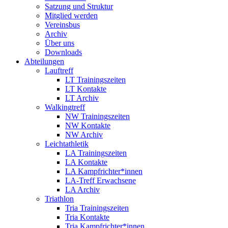
Satzung und Struktur
Mitglied werden
Vereinsbus
Archiv
Über uns
Downloads
Abteilungen
Lauftreff
LT Trainingszeiten
LT Kontakte
LT Archiv
Walkingtreff
NW Trainingszeiten
NW Kontakte
NW Archiv
Leichtathletik
LA Trainingszeiten
LA Kontakte
LA Kampfrichter*innen
LA-Treff Erwachsene
LA Archiv
Triathlon
Tria Trainingszeiten
Tria Kontakte
Tria Kampfrichter*innen