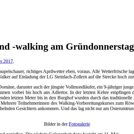
und -walking am Gründonnerstag
es 2017
.
elschauer, richtiges Aprilwetter eben, voraus. Alle Wetterfrösche lag
alker auf Einladung der LG Steinlach-Zollern auf die Strecke hoch zu
Domäne, darunter auch der jüngste Vollmondläufer, ein 9-jähriger jung
men vorbei bis hoch ans Adlertor. In der letzten Kehre empfingen di
enden letzten Meter bis in den Burghof wurden durch das traditione
 Mehrere Teilnehmerinnen des Walking-Vorbereitungskurses zum Röwa-
lächelnden Gesichtern ankommen. Und das lag nicht nur am Osterumtrun
Bilder in der
Fotogalerie