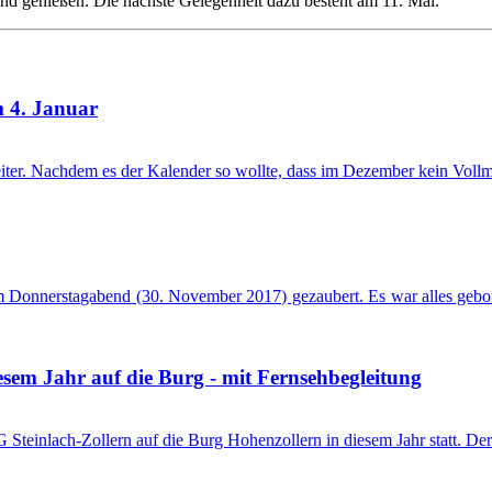
nd genießen. Die nächste Gelegenheit dazu besteht am 11. Mai.
 4. Januar
iter. Nachdem es der Kalender so wollte, dass im Dezember kein Vollmon
am Donnerstagabend (30. November 2017) gezaubert. Es war alles geb
sem Jahr auf die Burg - mit Fernsehbegleitung
 Steinlach-Zollern auf die Burg Hohenzollern in diesem Jahr statt. D