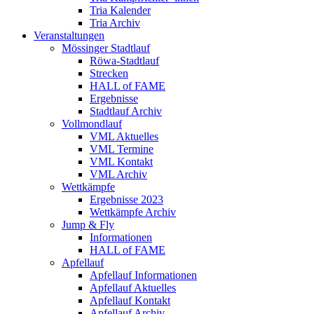
Tria Kalender
Tria Archiv
Veranstaltungen
Mössinger Stadtlauf
Röwa-Stadtlauf
Strecken
HALL of FAME
Ergebnisse
Stadtlauf Archiv
Vollmondlauf
VML Aktuelles
VML Termine
VML Kontakt
VML Archiv
Wettkämpfe
Ergebnisse 2023
Wettkämpfe Archiv
Jump & Fly
Informationen
HALL of FAME
Apfellauf
Apfellauf Informationen
Apfellauf Aktuelles
Apfellauf Kontakt
Apfellauf Archiv