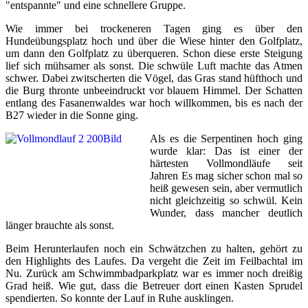
"entspannte" und eine schnellere Gruppe.
Wie immer bei trockeneren Tagen ging es über den
Hundeübungsplatz hoch und über die Wiese hinter den Golfplatz,
um dann den Golfplatz zu überqueren. Schon diese erste Steigung
lief sich mühsamer als sonst. Die schwüle Luft machte das Atmen
schwer. Dabei zwitscherten die Vögel, das Gras stand hüfthoch und
die Burg thronte unbeeindruckt vor blauem Himmel. Der Schatten
entlang des Fasanenwaldes war hoch willkommen, bis es nach der
B27 wieder in die Sonne ging.
Als es die Serpentinen hoch ging
wurde klar: Das ist einer der
härtesten Vollmondläufe seit
Jahren Es mag sicher schon mal so
heiß gewesen sein, aber vermutlich
nicht gleichzeitig so schwül. Kein
Wunder, dass mancher deutlich
länger brauchte als sonst.
Beim Herunterlaufen noch ein Schwätzchen zu halten, gehört zu
den Highlights des Laufes. Da vergeht die Zeit im Feilbachtal im
Nu. Zurück am Schwimmbadparkplatz war es immer noch dreißig
Grad heiß. Wie gut, dass die Betreuer dort einen Kasten Sprudel
spendierten. So konnte der Lauf in Ruhe ausklingen.