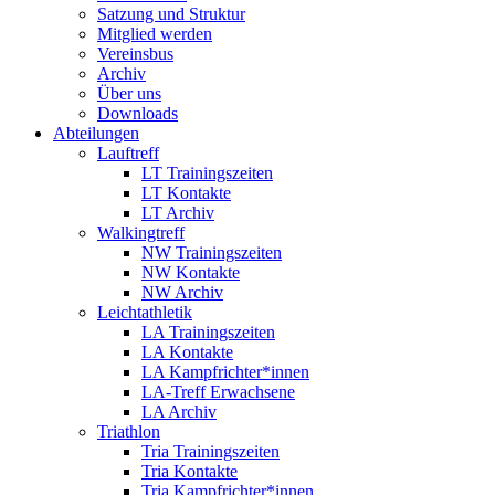
Satzung und Struktur
Mitglied werden
Vereinsbus
Archiv
Über uns
Downloads
Abteilungen
Lauftreff
LT Trainingszeiten
LT Kontakte
LT Archiv
Walkingtreff
NW Trainingszeiten
NW Kontakte
NW Archiv
Leichtathletik
LA Trainingszeiten
LA Kontakte
LA Kampfrichter*innen
LA-Treff Erwachsene
LA Archiv
Triathlon
Tria Trainingszeiten
Tria Kontakte
Tria Kampfrichter*innen