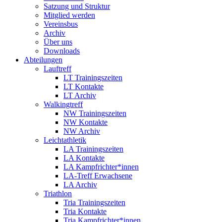
Satzung und Struktur
Mitglied werden
Vereinsbus
Archiv
Über uns
Downloads
Abteilungen
Lauftreff
LT Trainingszeiten
LT Kontakte
LT Archiv
Walkingtreff
NW Trainingszeiten
NW Kontakte
NW Archiv
Leichtathletik
LA Trainingszeiten
LA Kontakte
LA Kampfrichter*innen
LA-Treff Erwachsene
LA Archiv
Triathlon
Tria Trainingszeiten
Tria Kontakte
Tria Kampfrichter*innen