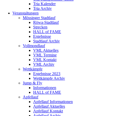
Tria Kalender
Tria Archiv
Veranstaltungen
Mössinger Stadtlauf
Röwa-Stadtlauf
Strecken
HALL of FAME
Ergebnisse
Stadtlauf Archiv
Vollmondlauf
VML Aktuelles
VML Termine
VML Kontakt
VML Archiv
Wettkämpfe
Ergebnisse 2023
Wettkämpfe Archiv
Jump & Fly
Informationen
HALL of FAME
Apfellauf
Apfellauf Informationen
Apfellauf Aktuelles
Apfellauf Kontakt
Apfellauf Archiv