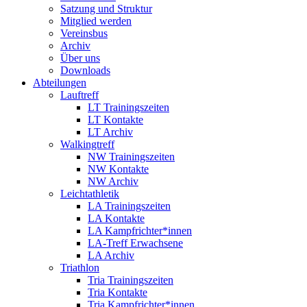
Satzung und Struktur
Mitglied werden
Vereinsbus
Archiv
Über uns
Downloads
Abteilungen
Lauftreff
LT Trainingszeiten
LT Kontakte
LT Archiv
Walkingtreff
NW Trainingszeiten
NW Kontakte
NW Archiv
Leichtathletik
LA Trainingszeiten
LA Kontakte
LA Kampfrichter*innen
LA-Treff Erwachsene
LA Archiv
Triathlon
Tria Trainingszeiten
Tria Kontakte
Tria Kampfrichter*innen