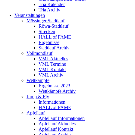
Tria Kalender
Tria Archiv
Veranstaltungen
Mössinger Stadtlauf
Röwa-Stadtlauf
Strecken
HALL of FAME
Ergebnisse
Stadtlauf Archiv
Vollmondlauf
VML Aktuelles
VML Termine
VML Kontakt
VML Archiv
Wettkämpfe
Ergebnisse 2023
Wettkämpfe Archiv
Jump & Fly
Informationen
HALL of FAME
Apfellauf
Apfellauf Informationen
Apfellauf Aktuelles
Apfellauf Kontakt
Apfellauf Archiv