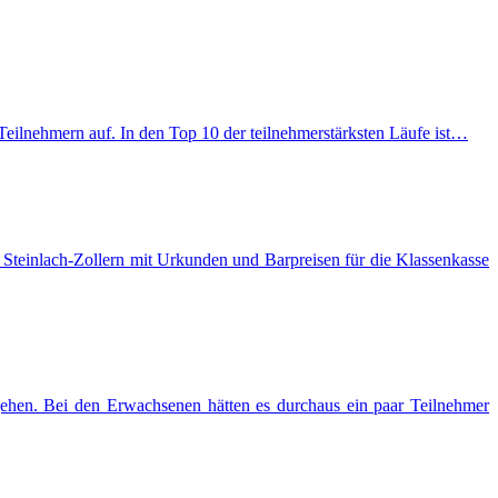
Teilnehmern auf. In den Top 10 der teilnehmerstärksten Läufe ist…
Steinlach-Zollern mit Urkunden und Barpreisen für die Klassenkasse
ehen. Bei den Erwachsenen hätten es durchaus ein paar Teilnehmer