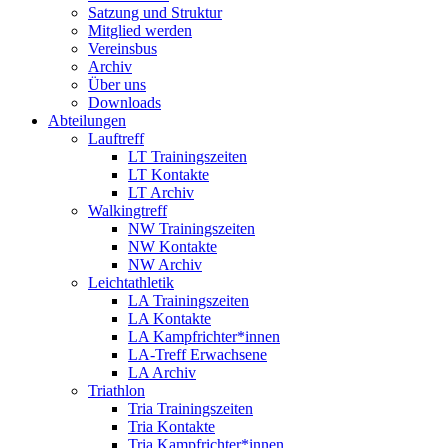
Satzung und Struktur
Mitglied werden
Vereinsbus
Archiv
Über uns
Downloads
Abteilungen
Lauftreff
LT Trainingszeiten
LT Kontakte
LT Archiv
Walkingtreff
NW Trainingszeiten
NW Kontakte
NW Archiv
Leichtathletik
LA Trainingszeiten
LA Kontakte
LA Kampfrichter*innen
LA-Treff Erwachsene
LA Archiv
Triathlon
Tria Trainingszeiten
Tria Kontakte
Tria Kampfrichter*innen