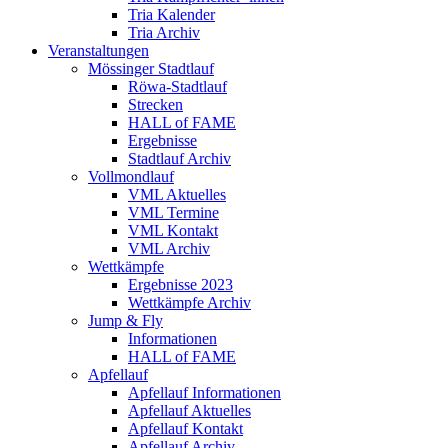
Tria Kalender
Tria Archiv
Veranstaltungen
Mössinger Stadtlauf
Röwa-Stadtlauf
Strecken
HALL of FAME
Ergebnisse
Stadtlauf Archiv
Vollmondlauf
VML Aktuelles
VML Termine
VML Kontakt
VML Archiv
Wettkämpfe
Ergebnisse 2023
Wettkämpfe Archiv
Jump & Fly
Informationen
HALL of FAME
Apfellauf
Apfellauf Informationen
Apfellauf Aktuelles
Apfellauf Kontakt
Apfellauf Archiv