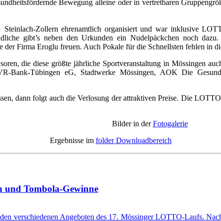
gesundheitsfördernde Bewegung alleine oder in vertretbaren Gruppengrö
teinlach-Zollern ehrenamtlich organisiert und war inklusive LOTT
ndliche gibt’s neben den Urkunden ein Nudelpäckchen noch dazu.
 der Firma Eroglu freuen. Auch Pokale für die Schnellsten fehlen in di
soren, die diese größte jährliche Sportveranstaltung in Mössingen au
 VR-Bank-Tübingen eG, Stadtwerke Mössingen, AOK Die Gesundh
en, dann folgt auch die Verlosung der attraktiven Preise. Die LOTTO-
Bilder in der
Fotogalerie
Ergebnisse im
folder
Downloadbereich
eln und Tombola-Gewinne
an den verschiedenen Angeboten des 17. Mössinger LOTTO-Laufs. Nach