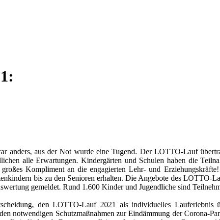
1:
 anders, aus der Not wurde eine Tugend. Der LOTTO-Lauf übertraf
lichen alle Erwartungen. Kindergärten und Schulen haben die Teiln
z großes Kompliment an die engagierten Lehr- und Erziehungskräfte! 
enkindern bis zu den Senioren erhalten. Die Angebote des LOTTO-La
swertung gemeldet. Rund 1.600 Kinder und Jugendliche sind Teilnehme
tscheidung, den LOTTO-Lauf 2021 als individuelles Lauferlebnis
its den notwendigen Schutzmaßnahmen zur Eindämmung der Corona-P