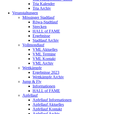
Tria Kalender
Tria Archiv
Veranstaltungen
Mössinger Stadtlauf
Röwa-Stadtlauf
Strecken
HALL of FAME
Ergebnisse
Stadtlauf Archiv
Vollmondlauf
VML Aktuelles
VML Termine
VML Kontakt
VML Archiv
Wettkämpfe
Ergebnisse 2023
Wettkämpfe Archiv
Jump & Fly
Informationen
HALL of FAME
Apfellauf
Apfellauf Informationen
Apfellauf Aktuelles
Apfellauf Kontakt
Apfellauf Archiv