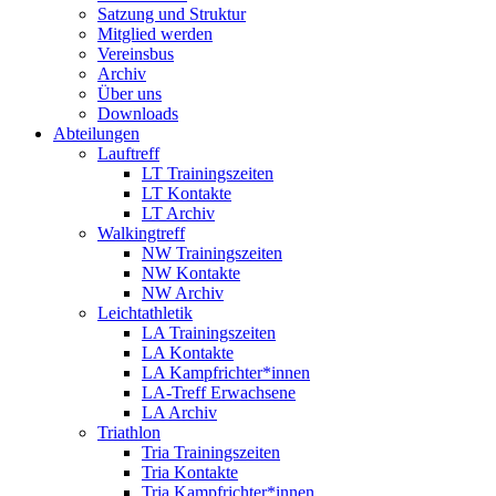
Satzung und Struktur
Mitglied werden
Vereinsbus
Archiv
Über uns
Downloads
Abteilungen
Lauftreff
LT Trainingszeiten
LT Kontakte
LT Archiv
Walkingtreff
NW Trainingszeiten
NW Kontakte
NW Archiv
Leichtathletik
LA Trainingszeiten
LA Kontakte
LA Kampfrichter*innen
LA-Treff Erwachsene
LA Archiv
Triathlon
Tria Trainingszeiten
Tria Kontakte
Tria Kampfrichter*innen