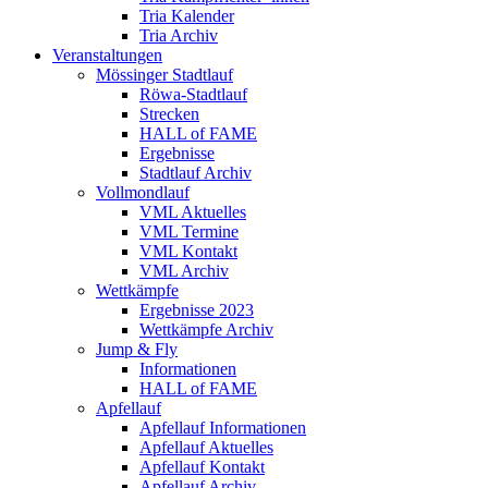
Tria Kalender
Tria Archiv
Veranstaltungen
Mössinger Stadtlauf
Röwa-Stadtlauf
Strecken
HALL of FAME
Ergebnisse
Stadtlauf Archiv
Vollmondlauf
VML Aktuelles
VML Termine
VML Kontakt
VML Archiv
Wettkämpfe
Ergebnisse 2023
Wettkämpfe Archiv
Jump & Fly
Informationen
HALL of FAME
Apfellauf
Apfellauf Informationen
Apfellauf Aktuelles
Apfellauf Kontakt
Apfellauf Archiv