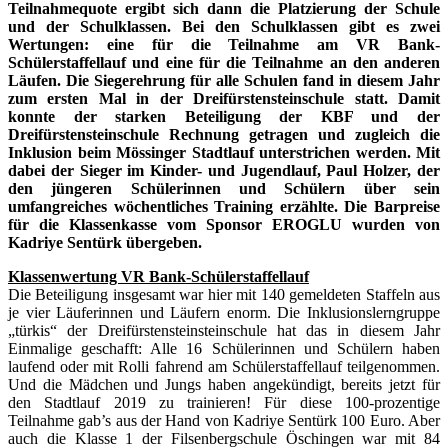
Teilnahmequote ergibt sich dann die Platzierung der Schule
und der Schulklassen. Bei den Schulklassen gibt es zwei
Wertungen: eine für die Teilnahme am VR Bank-
Schülerstaffellauf und eine für die Teilnahme an den anderen
Läufen. Die Siegerehrung für alle Schulen fand in diesem Jahr
zum ersten Mal in der Dreifürstensteinschule statt. Damit
konnte der starken Beteiligung der KBF und der
Dreifürstensteinschule Rechnung getragen und zugleich die
Inklusion beim Mössinger Stadtlauf unterstrichen werden. Mit
dabei der Sieger im Kinder- und Jugendlauf, Paul Holzer, der
den jüngeren Schülerinnen und Schülern über sein
umfangreiches wöchentliches Training erzählte. Die Barpreise
für die Klassenkasse vom Sponsor EROGLU wurden von
Kadriye Sentürk übergeben.
Klassenwertung VR Bank-Schülerstaffellauf
Die Beteiligung insgesamt war hier mit 140 gemeldeten Staffeln aus
je vier Läuferinnen und Läufern enorm. Die Inklusionslerngruppe
„türkis“ der Dreifürstensteinsteinschule hat das in diesem Jahr
Einmalige geschafft: Alle 16 Schülerinnen und Schülern haben
laufend oder mit Rolli fahrend am Schülerstaffellauf teilgenommen.
Und die Mädchen und Jungs haben angekündigt, bereits jetzt für
den Stadtlauf 2019 zu trainieren! Für diese 100-prozentige
Teilnahme gab’s aus der Hand von Kadriye Sentürk 100 Euro. Aber
auch die Klasse 1 der Filsenbergschule Öschingen war mit 84