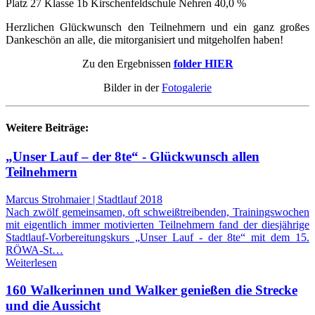
Platz 27 Klasse 1b Kirschenfeldschule Nehren 40,0 %
Herzlichen Glückwunsch den Teilnehmern und ein ganz großes
Dankeschön an alle, die mitorganisiert und mitgeholfen haben!
Zu den Ergebnissen
folder
HIER
Bilder in der
Fotogalerie
Weitere Beiträge:
„Unser Lauf – der 8te“ - Glückwunsch allen
Teilnehmern
Marcus Strohmaier | Stadtlauf 2018
Nach zwölf gemeinsamen, oft schweißtreibenden, Trainingswochen
mit eigentlich immer motivierten Teilnehmern fand der diesjährige
Stadtlauf-Vorbereitungskurs „Unser Lauf - der 8te“ mit dem 15.
RÖWA-St…
Weiterlesen
160 Walkerinnen und Walker genießen die Strecke
und die Aussicht