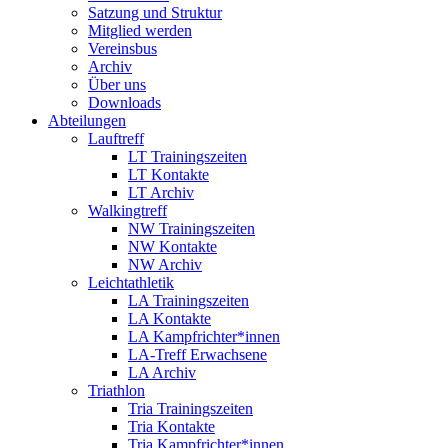
Satzung und Struktur
Mitglied werden
Vereinsbus
Archiv
Über uns
Downloads
Abteilungen
Lauftreff
LT Trainingszeiten
LT Kontakte
LT Archiv
Walkingtreff
NW Trainingszeiten
NW Kontakte
NW Archiv
Leichtathletik
LA Trainingszeiten
LA Kontakte
LA Kampfrichter*innen
LA-Treff Erwachsene
LA Archiv
Triathlon
Tria Trainingszeiten
Tria Kontakte
Tria Kampfrichter*innen