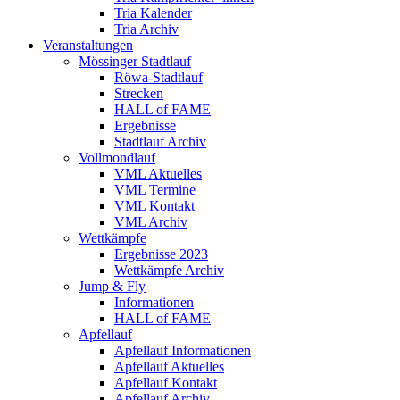
Tria Kalender
Tria Archiv
Veranstaltungen
Mössinger Stadtlauf
Röwa-Stadtlauf
Strecken
HALL of FAME
Ergebnisse
Stadtlauf Archiv
Vollmondlauf
VML Aktuelles
VML Termine
VML Kontakt
VML Archiv
Wettkämpfe
Ergebnisse 2023
Wettkämpfe Archiv
Jump & Fly
Informationen
HALL of FAME
Apfellauf
Apfellauf Informationen
Apfellauf Aktuelles
Apfellauf Kontakt
Apfellauf Archiv