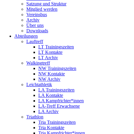
Satzung und Struktur
Mitglied werden
Vereinsbus
Archiv
Über uns
Downloads
Abteilungen
Lauftreff
LT Trainingszeiten
LT Kontakte
LT Archiv
Walkingtreff
NW Trainingszeiten
NW Kontakte
NW Archiv
Leichtathletik
LA Trainingszeiten
LA Kontakte
LA Kampfrichter*innen
LA-Treff Erwachsene
LA Archiv
Triathlon
Tria Trainingszeiten
Tria Kontakte
Tria Kampfrichter*innen