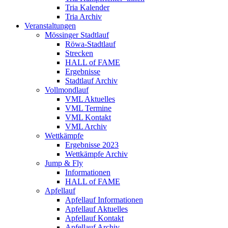
Tria Kalender
Tria Archiv
Veranstaltungen
Mössinger Stadtlauf
Röwa-Stadtlauf
Strecken
HALL of FAME
Ergebnisse
Stadtlauf Archiv
Vollmondlauf
VML Aktuelles
VML Termine
VML Kontakt
VML Archiv
Wettkämpfe
Ergebnisse 2023
Wettkämpfe Archiv
Jump & Fly
Informationen
HALL of FAME
Apfellauf
Apfellauf Informationen
Apfellauf Aktuelles
Apfellauf Kontakt
Apfellauf Archiv