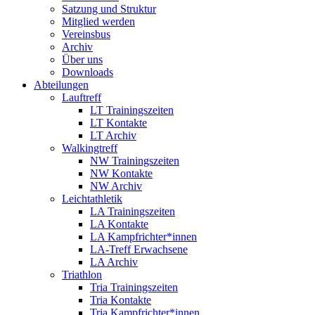
Satzung und Struktur
Mitglied werden
Vereinsbus
Archiv
Über uns
Downloads
Abteilungen
Lauftreff
LT Trainingszeiten
LT Kontakte
LT Archiv
Walkingtreff
NW Trainingszeiten
NW Kontakte
NW Archiv
Leichtathletik
LA Trainingszeiten
LA Kontakte
LA Kampfrichter*innen
LA-Treff Erwachsene
LA Archiv
Triathlon
Tria Trainingszeiten
Tria Kontakte
Tria Kampfrichter*innen