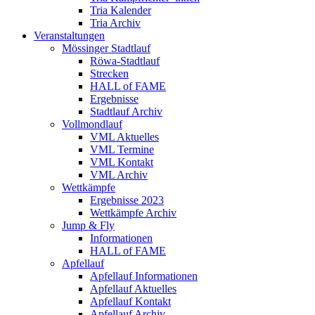
Tria Kalender
Tria Archiv
Veranstaltungen
Mössinger Stadtlauf
Röwa-Stadtlauf
Strecken
HALL of FAME
Ergebnisse
Stadtlauf Archiv
Vollmondlauf
VML Aktuelles
VML Termine
VML Kontakt
VML Archiv
Wettkämpfe
Ergebnisse 2023
Wettkämpfe Archiv
Jump & Fly
Informationen
HALL of FAME
Apfellauf
Apfellauf Informationen
Apfellauf Aktuelles
Apfellauf Kontakt
Apfellauf Archiv