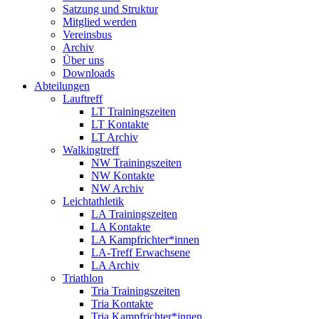
Satzung und Struktur
Mitglied werden
Vereinsbus
Archiv
Über uns
Downloads
Abteilungen
Lauftreff
LT Trainingszeiten
LT Kontakte
LT Archiv
Walkingtreff
NW Trainingszeiten
NW Kontakte
NW Archiv
Leichtathletik
LA Trainingszeiten
LA Kontakte
LA Kampfrichter*innen
LA-Treff Erwachsene
LA Archiv
Triathlon
Tria Trainingszeiten
Tria Kontakte
Tria Kampfrichter*innen