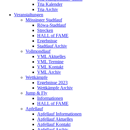
Tria Kalender
Tria Archiv
Veranstaltungen
Mössinger Stadtlauf
Röwa-Stadtlauf
Strecken
HALL of FAME
Ergebnisse
Stadtlauf Archiv
Vollmondlauf
VML Aktuelles
VML Termine
VML Kontakt
VML Archiv
Wettkämpfe
Ergebnisse 2023
Wettkämpfe Archiv
Jump & Fly
Informationen
HALL of FAME
Apfellauf
Apfellauf Informationen
Apfellauf Aktuelles
Apfellauf Kontakt
Apfellauf Archiv