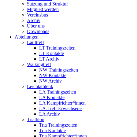
Satzung und Struktur
Mitglied werden
Vereinsbus
Archiv
Über uns
Downloads
Abteilungen
Lauftreff
LT Trainingszeiten
LT Kontakte
LT Archiv
Walkingtreff
NW Trainingszeiten
NW Kontakte
NW Archiv
Leichtathletik
LA Trainingszeiten
LA Kontakte
LA Kampfrichter*innen
LA-Treff Erwachsene
LA Archiv
Triathlon
Tria Trainingszeiten
Tria Kontakte
Tria Kampfrichter*innen