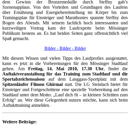
dem Gewinn der Bronzemedaille durch Steffny gab’s
Szenenapplaus. Von den Vorteilen und Grundlagen des Laufens
über Ernährung und Energiebereitstellung im Körper bis zum
Trainingsplan für Einsteiger und Marathonies spannte Steffny den
Bogen des Abends. Mit seinem fachlich hoch interessanten und
kurzweiligen Vortrag kam der Laufexperte beim Mössinger
Publikum bestens an. Es hat beiden Seiten ganz offensichtlich viel
Spaß gemacht.
Bilder - Bilder - Bilder
Mit diesem Wissen und vielen Tipps des Laufprofies ausgestattet,
kann es jetzt in die Vorbereitungen für den Mössinger Stadtlauf
gehen. Am
Freitag, 14. Mai 2010, 17.30 Uhr
, findet die
Auftaktveranstaltung für das Training zum Stadtlauf und die
Sportabzeichensaison
auf dem Langgass-Sportplatz mit dem
Spitzenläufer Filmon Ghirmai
statt. Die LG Steinlach bietet für
Einsteiger und Fortgeschrittene eine spezielle Vorbereitung auf den
Stadtlauf unter dem Motto: „Lauf dich fit – in kleinen Schritten zum
Erfolg“ an. Wer diese Gelegenheit nutzen möchte, kann sich beim
Auftakttraining anmelden.
Weitere Beiträge: