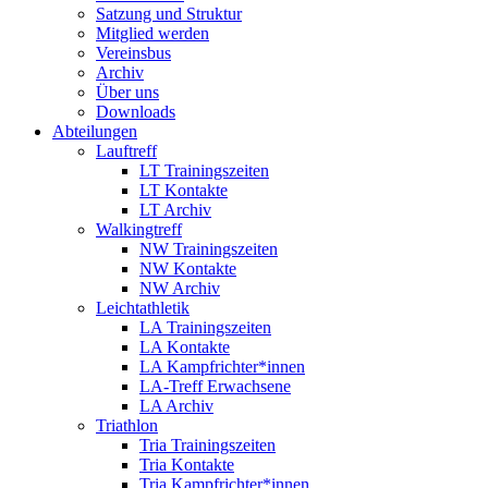
Satzung und Struktur
Mitglied werden
Vereinsbus
Archiv
Über uns
Downloads
Abteilungen
Lauftreff
LT Trainingszeiten
LT Kontakte
LT Archiv
Walkingtreff
NW Trainingszeiten
NW Kontakte
NW Archiv
Leichtathletik
LA Trainingszeiten
LA Kontakte
LA Kampfrichter*innen
LA-Treff Erwachsene
LA Archiv
Triathlon
Tria Trainingszeiten
Tria Kontakte
Tria Kampfrichter*innen