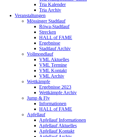
Tria Kalender
Tria Archiv
Veranstaltungen
Mössinger Stadtlauf
Röwa-Stadtlauf
Strecken
HALL of FAME
Ergebnisse
Stadtlauf Archiv
Vollmondlauf
VML Aktuelles
VML Termine
VML Kontakt
VML Archiv
Wettkämpfe
Ergebnisse 2023
Wettkämpfe Archiv
Jump & Fly
Informationen
HALL of FAME
Apfellauf
Apfellauf Informationen
Apfellauf Aktuelles
Apfellauf Kontakt
Apfellauf Archiv