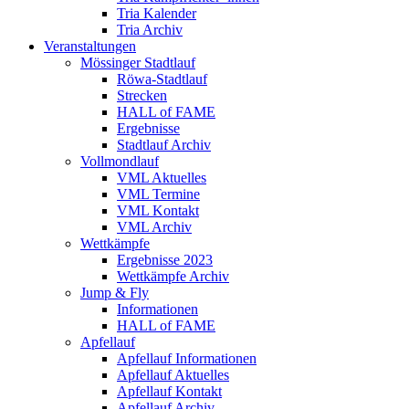
Tria Kalender
Tria Archiv
Veranstaltungen
Mössinger Stadtlauf
Röwa-Stadtlauf
Strecken
HALL of FAME
Ergebnisse
Stadtlauf Archiv
Vollmondlauf
VML Aktuelles
VML Termine
VML Kontakt
VML Archiv
Wettkämpfe
Ergebnisse 2023
Wettkämpfe Archiv
Jump & Fly
Informationen
HALL of FAME
Apfellauf
Apfellauf Informationen
Apfellauf Aktuelles
Apfellauf Kontakt
Apfellauf Archiv