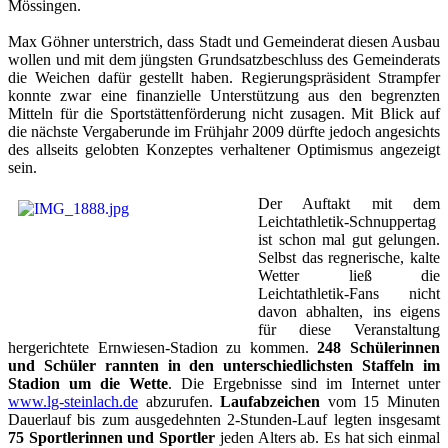
Mössingen.
Max Göhner unterstrich, dass Stadt und Gemeinderat diesen Ausbau
wollen und mit dem jüngsten Grundsatzbeschluss des Gemeinderats
die Weichen dafür gestellt haben. Regierungspräsident Strampfer
konnte zwar eine finanzielle Unterstützung aus den begrenzten
Mitteln für die Sportstättenförderung nicht zusagen. Mit Blick auf
die nächste Vergaberunde im Frühjahr 2009 dürfte jedoch angesichts
des allseits gelobten Konzeptes verhaltener Optimismus angezeigt
sein.
Der Auftakt mit dem
Leichtathletik-Schnuppertag
ist schon mal gut gelungen.
Selbst das regnerische, kalte
Wetter ließ die
Leichtathletik-Fans nicht
davon abhalten, ins eigens
für diese Veranstaltung
hergerichtete Ernwiesen-Stadion zu kommen.
248 Schülerinnen
und Schüler rannten in den unterschiedlichsten Staffeln im
Stadion um die Wette
. Die Ergebnisse sind im Internet unter
www.lg-steinlach.de
abzurufen.
Laufabzeichen
vom 15 Minuten
Dauerlauf bis zum ausgedehnten 2-Stunden-Lauf legten insgesamt
75 Sportlerinnen und Sportler
jeden Alters ab. Es hat sich einmal