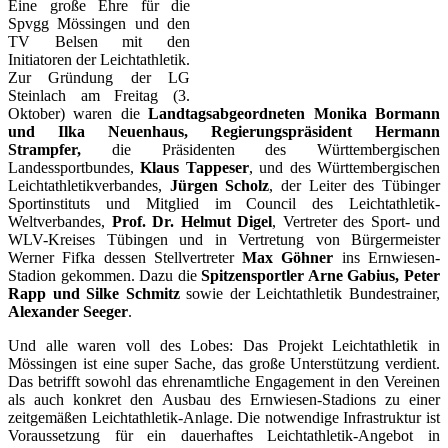
Eine große Ehre für die
Spvgg Mössingen und den
TV Belsen mit den
Initiatoren der Leichtathletik.
Zur Gründung der LG
Steinlach am Freitag (3.
Oktober) waren die
Landtagsabgeordneten Monika Bormann
und Ilka Neuenhaus, Regierungspräsident Hermann
Strampfer,
die Präsidenten des Württembergischen
Landessportbundes,
Klaus Tappeser
, und des Württembergischen
Leichtathletikverbandes,
Jürgen Scholz
, der Leiter des Tübinger
Sportinstituts und Mitglied im Council des Leichtathletik-
Weltverbandes,
Prof. Dr. Helmut Digel
, Vertreter des Sport- und
WLV-Kreises Tübingen und in Vertretung von Bürgermeister
Werner Fifka dessen Stellvertreter
Max Göhner
ins Ernwiesen-
Stadion gekommen. Dazu die
Spitzensportler Arne Gabius, Peter
Rapp und Silke Schmitz
sowie der Leichtathletik Bundestrainer,
Alexander Seeger
.
Und alle waren voll des Lobes: Das Projekt Leichtathletik in
Mössingen ist eine super Sache, das große Unterstützung verdient.
Das betrifft sowohl das ehrenamtliche Engagement in den Vereinen
als auch konkret den Ausbau des Ernwiesen-Stadions zu einer
zeitgemäßen Leichtathletik-Anlage. Die notwendige Infrastruktur ist
Voraussetzung für ein dauerhaftes Leichtathletik-Angebot in