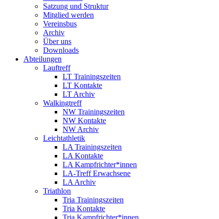
Satzung und Struktur
Mitglied werden
Vereinsbus
Archiv
Über uns
Downloads
Abteilungen
Lauftreff
LT Trainingszeiten
LT Kontakte
LT Archiv
Walkingtreff
NW Trainingszeiten
NW Kontakte
NW Archiv
Leichtathletik
LA Trainingszeiten
LA Kontakte
LA Kampfrichter*innen
LA-Treff Erwachsene
LA Archiv
Triathlon
Tria Trainingszeiten
Tria Kontakte
Tria Kampfrichter*innen