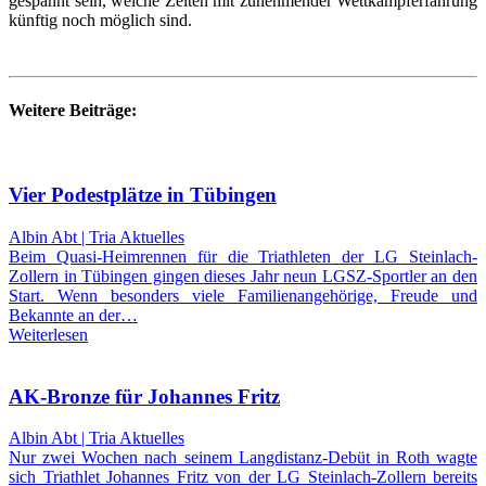
gespannt sein, welche Zeiten mit zunehmender Wettkampferfahrung
künftig noch möglich sind.
Weitere Beiträge:
Vier Podestplätze in Tübingen
Albin Abt | Tria Aktuelles
Beim Quasi-Heimrennen für die Triathleten der LG Steinlach-
Zollern in Tübingen gingen dieses Jahr neun LGSZ-Sportler an den
Start. Wenn besonders viele Familienangehörige, Freude und
Bekannte an der…
Weiterlesen
AK-Bronze für Johannes Fritz
Albin Abt | Tria Aktuelles
Nur zwei Wochen nach seinem Langdistanz-Debüt in Roth wagte
sich Triathlet Johannes Fritz von der LG Steinlach-Zollern bereits