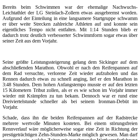
Bereits beim Schwimmen war der ehemalige Nachwuchs-
Leichtathlet der LG Steinlach-Zollern etwas ausgebremst worden.
Aufgrund der Einteilung in eine langsamere Startgruppe schwamm
er über weite Strecken zahlreiche Athleten auf und konnte sein
eigentliches Tempo nicht entfalten. Mit 1:14 Stunden blieb er
dadurch trotz deutlich verbesserter Schwimmform sogar etwas über
seiner Zeit aus dem Vorjahr.
Seine größte Leistungssteigerung gelang dem Sickinger auf dem
abschließenden Marathon. Obwohl er nach den Reifenpannen auf
dem Rad versuchte, verlorene Zeit wieder aufzuholen und das
Rennen dadurch etwas zu schnell anging, lief er den Marathon in
3:48 Stunden. Dem hohen Anfangstempo musste er auf den letzten
15 Kilometern Tribut zollen, als er es wie schon im Vorjahr immer
wieder mit Krämpfen zu tun bekam. Dennoch war er rund eine
Dreiviertelstunde schneller als bei seinem Ironman-Debüt im
Vorjahr.
Schade, dass ihn die beiden Reifenpannen auf der Radstrecke
mehrere wertvolle Minuten kosteten. Bei einem störungsfreien
Rennverlauf wäre möglicherweise sogar eine Zeit in Richtung der
prestigeträchtigen Zehn-Stunden-Marke möglich gewesen. Man darf