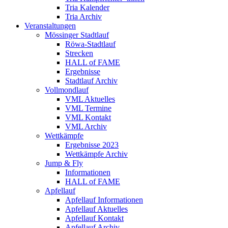
Tria Kalender
Tria Archiv
Veranstaltungen
Mössinger Stadtlauf
Röwa-Stadtlauf
Strecken
HALL of FAME
Ergebnisse
Stadtlauf Archiv
Vollmondlauf
VML Aktuelles
VML Termine
VML Kontakt
VML Archiv
Wettkämpfe
Ergebnisse 2023
Wettkämpfe Archiv
Jump & Fly
Informationen
HALL of FAME
Apfellauf
Apfellauf Informationen
Apfellauf Aktuelles
Apfellauf Kontakt
Apfellauf Archiv