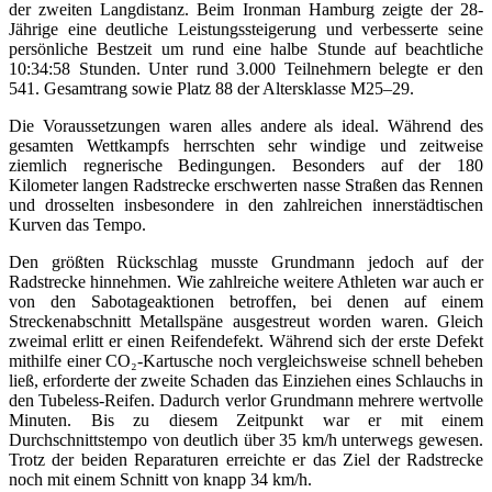
der zweiten Langdistanz. Beim Ironman Hamburg zeigte der 28-
Jährige eine deutliche Leistungssteigerung und verbesserte seine
persönliche Bestzeit um rund eine halbe Stunde auf beachtliche
10:34:58 Stunden. Unter rund 3.000 Teilnehmern belegte er den
541. Gesamtrang sowie Platz 88 der Altersklasse M25–29.
Die Voraussetzungen waren alles andere als ideal. Während des
gesamten Wettkampfs herrschten sehr windige und zeitweise
ziemlich regnerische Bedingungen. Besonders auf der 180
Kilometer langen Radstrecke erschwerten nasse Straßen das Rennen
und drosselten insbesondere in den zahlreichen innerstädtischen
Kurven das Tempo.
Den größten Rückschlag musste Grundmann jedoch auf der
Radstrecke hinnehmen. Wie zahlreiche weitere Athleten war auch er
von den Sabotageaktionen betroffen, bei denen auf einem
Streckenabschnitt Metallspäne ausgestreut worden waren. Gleich
zweimal erlitt er einen Reifendefekt. Während sich der erste Defekt
mithilfe einer CO₂-Kartusche noch vergleichsweise schnell beheben
ließ, erforderte der zweite Schaden das Einziehen eines Schlauchs in
den Tubeless-Reifen. Dadurch verlor Grundmann mehrere wertvolle
Minuten. Bis zu diesem Zeitpunkt war er mit einem
Durchschnittstempo von deutlich über 35 km/h unterwegs gewesen.
Trotz der beiden Reparaturen erreichte er das Ziel der Radstrecke
noch mit einem Schnitt von knapp 34 km/h.