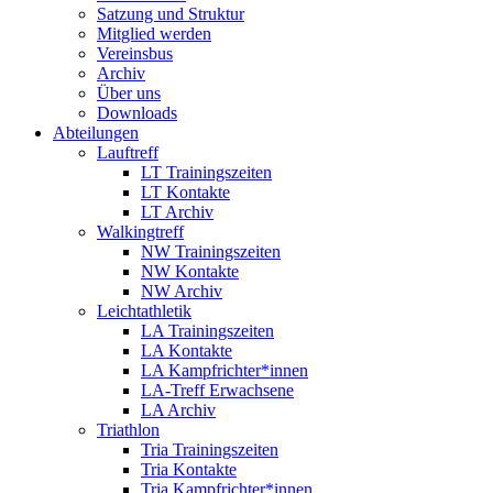
Satzung und Struktur
Mitglied werden
Vereinsbus
Archiv
Über uns
Downloads
Abteilungen
Lauftreff
LT Trainingszeiten
LT Kontakte
LT Archiv
Walkingtreff
NW Trainingszeiten
NW Kontakte
NW Archiv
Leichtathletik
LA Trainingszeiten
LA Kontakte
LA Kampfrichter*innen
LA-Treff Erwachsene
LA Archiv
Triathlon
Tria Trainingszeiten
Tria Kontakte
Tria Kampfrichter*innen