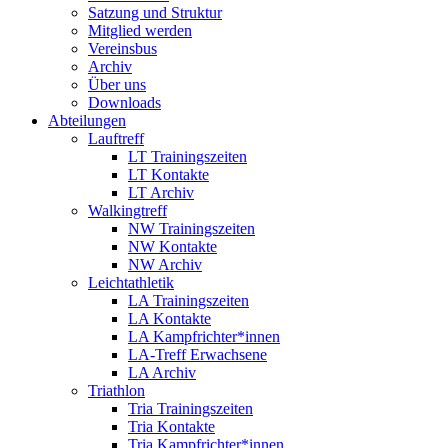
Satzung und Struktur
Mitglied werden
Vereinsbus
Archiv
Über uns
Downloads
Abteilungen
Lauftreff
LT Trainingszeiten
LT Kontakte
LT Archiv
Walkingtreff
NW Trainingszeiten
NW Kontakte
NW Archiv
Leichtathletik
LA Trainingszeiten
LA Kontakte
LA Kampfrichter*innen
LA-Treff Erwachsene
LA Archiv
Triathlon
Tria Trainingszeiten
Tria Kontakte
Tria Kampfrichter*innen