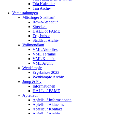
Tria Kalender
Tria Archiv
Veranstaltungen
Mössinger Stadtlauf
Röwa-Stadtlauf
Strecken
HALL of FAME
Ergebnisse
Stadtlauf Archiv
Vollmondlauf
VML Aktuelles
VML Termine
VML Kontakt
VML Archiv
Wettkämpfe
Ergebnisse 2023
Wettkämpfe Archiv
Jump & Fly
Informationen
HALL of FAME
Apfellauf
Apfellauf Informationen
Apfellauf Aktuelles
Apfellauf Kontakt
Apfellauf Archiv