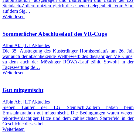
Halbmarathon“ ausgetragen und Läuferinnen und Läufer der LG
Steinlach-Zollern nutzten gleich diese neue Gelegenheit. Vom Start
auf dem Sig…
Weiterlesen
Sommerlicher Abschlusslauf des VR-Cups
Albin Abt | LT Aktuelles
Die 35. Austragung des Kusterdinger Hornissenlaufs am 26. Juli
war auch der abschließende Wettbewerb des diesjährigen VR-Cups,
zu dem auch der Mössinger RÖWA-Lauf zählt. Sowohl in der
Tageswertung de…
Weiterlesen
Gut mitgemischt
Albin Abt | LT Aktuelles
Sieben Läufer der LG Steinlach-Zollern haben beim
Ermstalmarathon gut mitgemischt. Die Bedingungen waren wegen
rekordverdächtiger Hitze und dem zahlreichsten Starterfeld in der
Geschichte dieses beli…
Weiterlesen