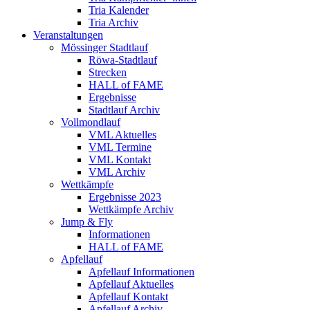
Tria Kalender
Tria Archiv
Veranstaltungen
Mössinger Stadtlauf
Röwa-Stadtlauf
Strecken
HALL of FAME
Ergebnisse
Stadtlauf Archiv
Vollmondlauf
VML Aktuelles
VML Termine
VML Kontakt
VML Archiv
Wettkämpfe
Ergebnisse 2023
Wettkämpfe Archiv
Jump & Fly
Informationen
HALL of FAME
Apfellauf
Apfellauf Informationen
Apfellauf Aktuelles
Apfellauf Kontakt
Apfellauf Archiv