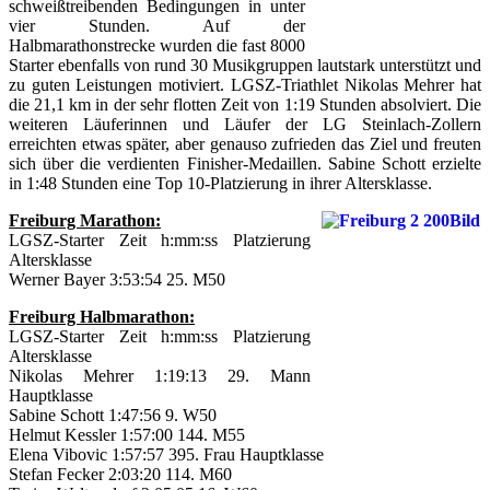
schweißtreibenden Bedingungen in unter
vier Stunden. Auf der
Halbmarathonstrecke wurden die fast 8000
Starter ebenfalls von rund 30 Musikgruppen lautstark unterstützt und
zu guten Leistungen motiviert. LGSZ-Triathlet Nikolas Mehrer hat
die 21,1 km in der sehr flotten Zeit von 1:19 Stunden absolviert. Die
weiteren Läuferinnen und Läufer der LG Steinlach-Zollern
erreichten etwas später, aber genauso zufrieden das Ziel und freuten
sich über die verdienten Finisher-Medaillen. Sabine Schott erzielte
in 1:48 Stunden eine Top 10-Platzierung in ihrer Altersklasse.
Freiburg Marathon:
LGSZ-Starter Zeit h:mm:ss Platzierung
Altersklasse
Werner Bayer 3:53:54 25. M50
Freiburg Halbmarathon:
LGSZ-Starter Zeit h:mm:ss Platzierung
Altersklasse
Nikolas Mehrer 1:19:13 29. Mann
Hauptklasse
Sabine Schott 1:47:56 9. W50
Helmut Kessler 1:57:00 144. M55
Elena Vibovic 1:57:57 395. Frau Hauptklasse
Stefan Fecker 2:03:20 114. M60