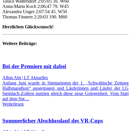
Tasica Waltersdorf 2:05:05 16. W60
Anna-Maria Koch 2:06:47 79. W45
Alexandra Unger 2:07:54 45. W50
Thomas Finnern 2:20:03 190. M60
Herzlichen Glückwunsch!
Weitere Beiträge:
Bei der Premiere mit dabei
Albin Abt | LT Aktuelles
Anfang Juni wurde in Sigmaringen der 1. „Schwäbische Zeitung
Halbmarathon“ ausgetragen und Läuferinnen und Läufer der LG
Steinlach-Zollern nutzten gleich diese neue Gelegenheit. Vom Start
auf dem Sig…
Weiterlesen
Sommerlicher Abschlusslauf des VR-Cups