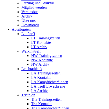
Satzung und Struktur
Mitglied werden
Vereinsbus
Archiv
Über uns
Downloads
Abteilungen
Lauftreff
LT Trainingszeiten
LT Kontakte
LT Archiv
Walkingtreff
NW Trainingszeiten
NW Kontakte
NW Archiv
Leichtathletik
LA Trainingszeiten
LA Kontakte
LA Kampfrichter*innen
LA-Treff Erwachsene
LA Archiv
Triathlon
Tria Trainingszeiten
Tria Kontakte
Tria Kampfrichter*innen