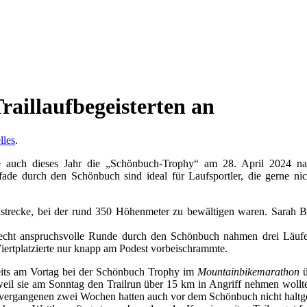
raillaufbegeisterten an
lles
.
ckte auch dieses Jahr die „Schönbuch-Trophy“ am 28. April 2024 
de durch den Schönbuch sind ideal für Laufsportler, die gerne nic
strecke, bei der rund 350 Höhenmeter zu bewältigen waren. Sarah Bes
echt anspruchsvolle Runde durch den Schönbuch nahmen drei Läufer
ertplatzierte nur knapp am Podest vorbeischrammte.
ereits am Vortag bei der Schönbuch Trophy im
Mountainbikemarathon
ü
weil sie am Sonntag den Trailrun über 15 km in Angriff nehmen woll
r vergangenen zwei Wochen hatten auch vor dem Schönbuch nicht haltg