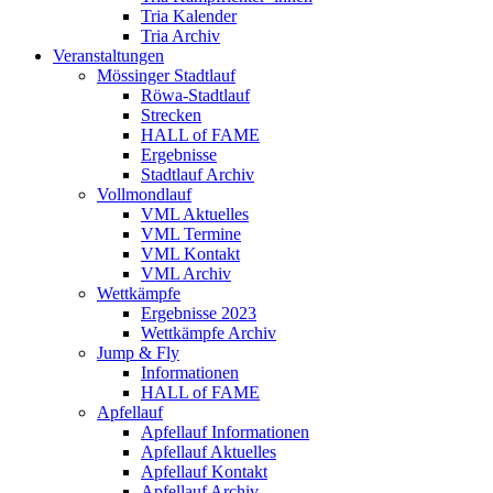
Tria Kalender
Tria Archiv
Veranstaltungen
Mössinger Stadtlauf
Röwa-Stadtlauf
Strecken
HALL of FAME
Ergebnisse
Stadtlauf Archiv
Vollmondlauf
VML Aktuelles
VML Termine
VML Kontakt
VML Archiv
Wettkämpfe
Ergebnisse 2023
Wettkämpfe Archiv
Jump & Fly
Informationen
HALL of FAME
Apfellauf
Apfellauf Informationen
Apfellauf Aktuelles
Apfellauf Kontakt
Apfellauf Archiv