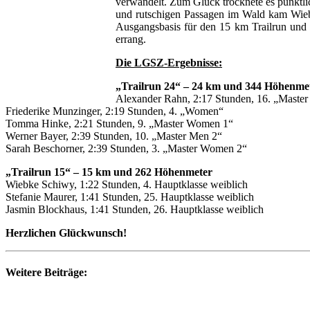
verwandelt.
Zum Glück trocknete es pünktlic
und rutschigen Passagen im Wald kam Wiebk
Ausgangsbasis für den 15 km Trailrun und 
errang.
Die LGSZ-Ergebnisse:
„Trailrun 24“ – 24 km und 344 Höhenme
Alexander Rahn, 2:17 Stunden, 16. „Maste
Friederike Munzinger, 2:19 Stunden, 4. „Women“
Tomma Hinke, 2:21 Stunden, 9. „Master Women 1“
Werner Bayer, 2:39 Stunden, 10. „Master Men 2“
Sarah Beschorner, 2:39 Stunden, 3. „Master Women 2“
„Trailrun 15“ – 15 km und 262 Höhenmeter
Wiebke Schiwy, 1:22 Stunden, 4. Hauptklasse weiblich
Stefanie Maurer, 1:41 Stunden, 25. Hauptklasse weiblich
Jasmin Blockhaus, 1:41 Stunden, 26. Hauptklasse weiblich
Herzlichen Glückwunsch!
Weitere Beiträge: