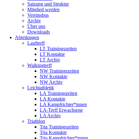
Satzung und Struktur
Mitglied werden
Vereinsbus
Archiv
Über uns
Downloads
Abteilungen
Lauftreff
LT Trainingszeiten
LT Kontakte
LT Archiv
Walkingtreff
NW Trainingszeiten
NW Kontakte
NW Archiv
Leichtathletik
LA Trainingszeiten
LA Kontakte
LA Kampfrichter*innen
LA-Treff Erwachsene
LA Archiv
Triathlon
Tria Trainingszeiten
Tria Kontakte
Tria Kampfrichter*innen