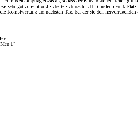
h zum Wettkampftag etwas ab, sodass der Kurs in weiten Teilen gut fa
e sehr gut zurecht und sicherte sich nach 1:11 Stunden den 3. Plat
die Kombiwertung am nächsten Tag, bei der sie den hervorragenden dr
ter
r Men 1“