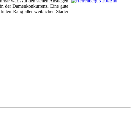
hrbar war. Auf den steilen Anstiegen
z in der Damenkonkurrenz. Eine gute
itten Rang aller weiblichen Starter