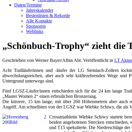
Daten/Termine
Jahreskalender
Bestenlisten & Rekorde
Alle Kontakte
Sponsoren
Weblinks
„Schönbuch-Trophy“ zieht die T
Geschrieben von Werner Bayer/Albin Abt. Veröffentlicht in
LT Aktue
Acht Trailläuferinnen und -läufer der LG Steinlach-Zollern lo
abwechslungsreichen, aber auch sehr kräftezehrenden Wege und Pfa
Untergrund unterwegs sind.
Fünf LGSZ-Läufer/innen entschieden sich für die 24 km lange Trail
„Master Women 2“ einen erfreulichen Bronzerang.
Die kürzere, 15 km lange, mit über 260 Höhenmetern aber auch r
Angriff. Am schnellsten von der LGSZ war Wiebke Schiwy, die als Vi
Crosstriathletin Wiebke Schiwy startete b
beiden angebotenen Strecken entschieden, 
und T15 spekulierte. Die Niederschläge de