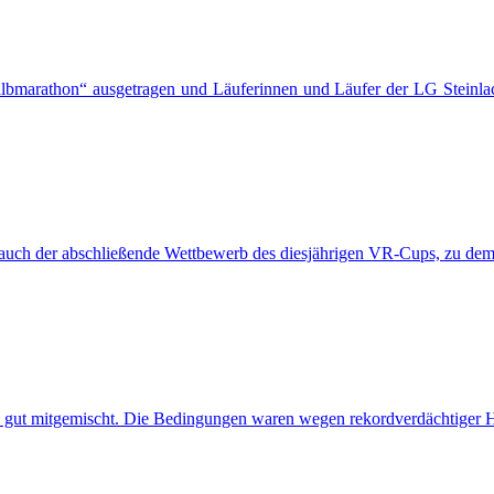
bmarathon“ ausgetragen und Läuferinnen und Läufer der LG Steinlach
ar auch der abschließende Wettbewerb des diesjährigen VR-Cups, zu d
gut mitgemischt. Die Bedingungen waren wegen rekordverdächtiger Hit