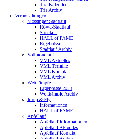
Tria Kalender
Tria Archiv
Veranstaltungen
Mössinger Stadtlauf
Röwa-Stadtlauf
Strecken
HALL of FAME
Ergebnisse
Stadtlauf Archiv
Vollmondlauf
VML Aktuelles
VML Termine
VML Kontakt
VML Archiv
Wettkämpfe
Ergebnisse 2023
Wettkämpfe Archiv
Jump & Fly
Informationen
HALL of FAME
Apfellauf
Apfellauf Informationen
Apfellauf Aktuelles
Apfellauf Kontakt
Apfellauf Archiv