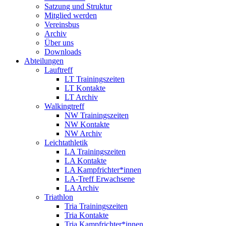
Satzung und Struktur
Mitglied werden
Vereinsbus
Archiv
Über uns
Downloads
Abteilungen
Lauftreff
LT Trainingszeiten
LT Kontakte
LT Archiv
Walkingtreff
NW Trainingszeiten
NW Kontakte
NW Archiv
Leichtathletik
LA Trainingszeiten
LA Kontakte
LA Kampfrichter*innen
LA-Treff Erwachsene
LA Archiv
Triathlon
Tria Trainingszeiten
Tria Kontakte
Tria Kampfrichter*innen