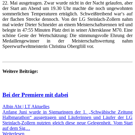
22. Mai ausgetragen. Zwar wurde nicht in der Nacht gelaufen, aber
der Start am Abend um 19.30 Uhr machte die noch ungewohnten
sommerlichen Temperaturen erträglich. Schweißtreibend war‘s auf
der flachen Strecke dennoch. Von der LG Steinlach-Zollern nahm
mal wieder Dieter Schneider an einem Meisterschaftsrennen teil und
belegte in 47:55 Minuten Platz drei in seiner Altersklasse M70. Eine
schöne Geste der Wertschätzung: Die stimmungsvolle Ehrung der
Medaillengewinner in der Meisterschaftswertung nahm
Speerwurfweltmeisterin Christina Obergföll vor.
Weitere Beiträge:
Bei der Premiere mit dabei
Albin Abt | LT Aktuelles
Anfang Juni wurde in Sigmaringen der 1. „Schwäbische Zeitung
Halbmarathon“ ausgetragen und Läuferinnen und Läufer der LG
Steinlach-Zollern nutzten gleich diese neue Gelegenheit. Vom Start
auf dem Sig…
Weiterlesen