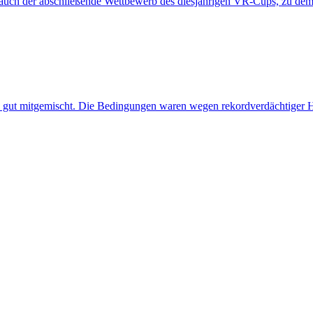
ar auch der abschließende Wettbewerb des diesjährigen VR-Cups, zu d
gut mitgemischt. Die Bedingungen waren wegen rekordverdächtiger Hit