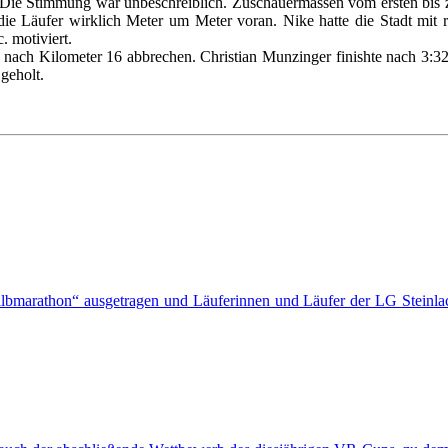
. Die Stimmung war unbeschreiblich. Zuschauermassen vom ersten bis z
die Läufer wirklich Meter um Meter voran. Nike hatte die Stadt mit 
. motiviert.
 nach Kilometer 16 abbrechen. Christian Munzinger finishte nach 3:3
geholt.
bmarathon“ ausgetragen und Läuferinnen und Läufer der LG Steinlach