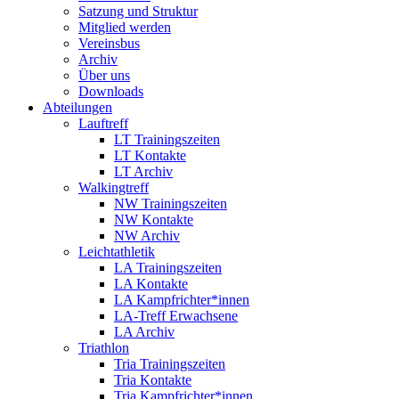
Satzung und Struktur
Mitglied werden
Vereinsbus
Archiv
Über uns
Downloads
Abteilungen
Lauftreff
LT Trainingszeiten
LT Kontakte
LT Archiv
Walkingtreff
NW Trainingszeiten
NW Kontakte
NW Archiv
Leichtathletik
LA Trainingszeiten
LA Kontakte
LA Kampfrichter*innen
LA-Treff Erwachsene
LA Archiv
Triathlon
Tria Trainingszeiten
Tria Kontakte
Tria Kampfrichter*innen