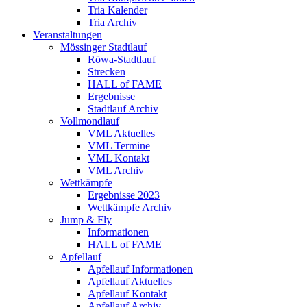
Tria Kalender
Tria Archiv
Veranstaltungen
Mössinger Stadtlauf
Röwa-Stadtlauf
Strecken
HALL of FAME
Ergebnisse
Stadtlauf Archiv
Vollmondlauf
VML Aktuelles
VML Termine
VML Kontakt
VML Archiv
Wettkämpfe
Ergebnisse 2023
Wettkämpfe Archiv
Jump & Fly
Informationen
HALL of FAME
Apfellauf
Apfellauf Informationen
Apfellauf Aktuelles
Apfellauf Kontakt
Apfellauf Archiv