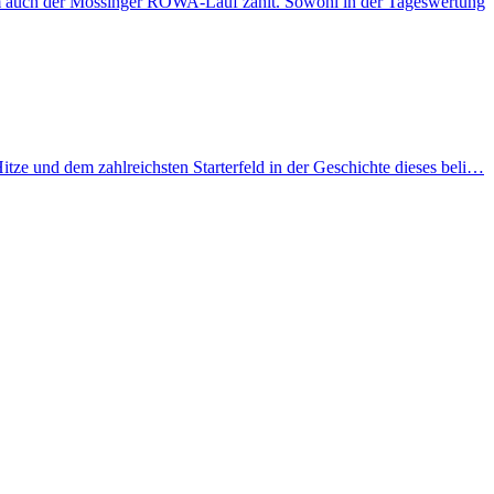
em auch der Mössinger RÖWA-Lauf zählt. Sowohl in der Tageswertung
ze und dem zahlreichsten Starterfeld in der Geschichte dieses beli…