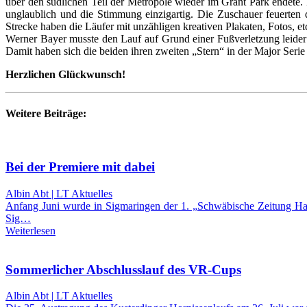
über den südlichen Teil der Metropole wieder im Grant Park endete
unglaublich und die Stimmung einzigartig. Die Zuschauer feuerten 
Strecke haben die Läufer mit unzähligen kreativen Plakaten, Fotos, etc
Werner Bayer musste den Lauf auf Grund einer Fußverletzung leider
Damit haben sich die beiden ihren zweiten „Stern“ in der Major Serie 
Herzlichen Glückwunsch!
Weitere Beiträge:
Bei der Premiere mit dabei
Albin Abt | LT Aktuelles
Anfang Juni wurde in Sigmaringen der 1. „Schwäbische Zeitung Hal
Sig…
Weiterlesen
Sommerlicher Abschlusslauf des VR-Cups
Albin Abt | LT Aktuelles