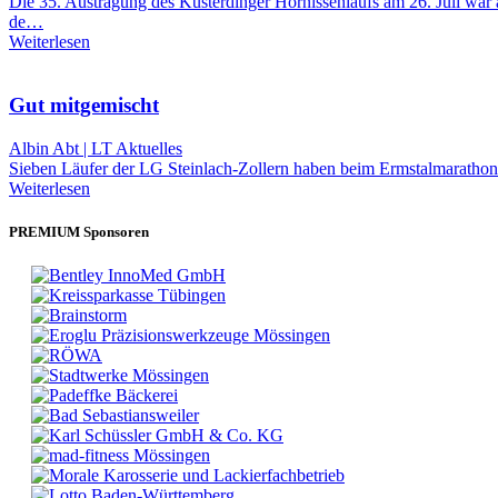
Die 35. Austragung des Kusterdinger Hornissenlaufs am 26. Juli w
de…
Weiterlesen
Gut mitgemischt
Albin Abt | LT Aktuelles
Sieben Läufer der LG Steinlach-Zollern haben beim Ermstalmarathon 
Weiterlesen
PREMIUM Sponsoren