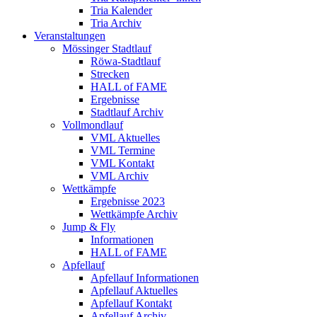
Tria Kalender
Tria Archiv
Veranstaltungen
Mössinger Stadtlauf
Röwa-Stadtlauf
Strecken
HALL of FAME
Ergebnisse
Stadtlauf Archiv
Vollmondlauf
VML Aktuelles
VML Termine
VML Kontakt
VML Archiv
Wettkämpfe
Ergebnisse 2023
Wettkämpfe Archiv
Jump & Fly
Informationen
HALL of FAME
Apfellauf
Apfellauf Informationen
Apfellauf Aktuelles
Apfellauf Kontakt
Apfellauf Archiv