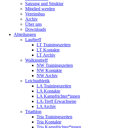
Satzung und Struktur
Mitglied werden
Vereinsbus
Archiv
Über uns
Downloads
Abteilungen
Lauftreff
LT Trainingszeiten
LT Kontakte
LT Archiv
Walkingtreff
NW Trainingszeiten
NW Kontakte
NW Archiv
Leichtathletik
LA Trainingszeiten
LA Kontakte
LA Kampfrichter*innen
LA-Treff Erwachsene
LA Archiv
Triathlon
Tria Trainingszeiten
Tria Kontakte
Tria Kampfrichter*innen