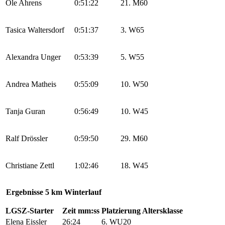
Ole Ahrens
0:51:22
21. M60
Tasica Waltersdorf
0:51:37
3. W65
Alexandra Unger
0:53:39
5. W55
Andrea Matheis
0:55:09
10. W50
Tanja Guran
0:56:49
10. W45
Ralf Drössler
0:59:50
29. M60
Christiane Zettl
1:02:46
18. W45
Ergebnisse 5 km Winterlauf
LGSZ-Starter
Zeit mm:ss
Platzierung Altersklasse
Elena Eissler
26:24
6. WU20