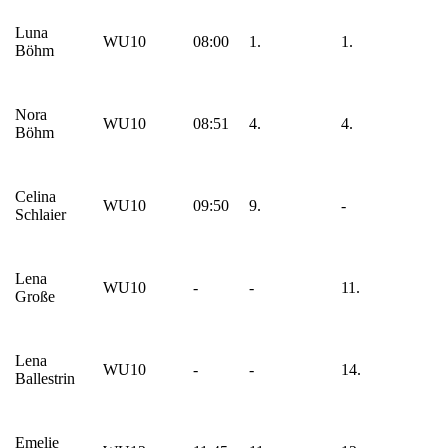
Luna
WU10
08:00
1.
1.
Böhm
Nora
WU10
08:51
4.
4.
Böhm
Celina
WU10
09:50
9.
-
Schlaier
Lena
WU10
-
-
11.
Große
Lena
WU10
-
-
14.
Ballestrin
Emelie