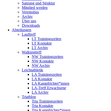
Satzung und Struktur
Mitglied werden
Vereinsbus
Archiv
Über uns
Downloads
Abteilungen
Lauftreff
LT Trainingszeiten
LT Kontakte
LT Archiv
Walkingtreff
NW Trainingszeiten
NW Kontakte
NW Archiv
Leichtathletik
LA Trainingszeiten
LA Kontakte
LA Kampfrichter*innen
LA-Treff Erwachsene
LA Archiv
Triathlon
Tria Trainingszeiten
Tria Kontakte
Tria Kampfrichter*innen