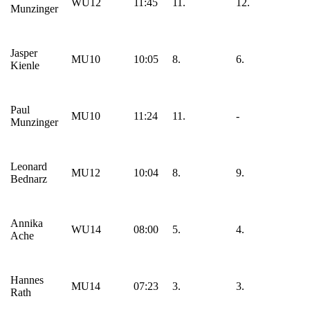
WU12
11:45
11.
12.
Munzinger
Jasper
MU10
10:05
8.
6.
Kienle
Paul
MU10
11:24
11.
-
Munzinger
Leonard
MU12
10:04
8.
9.
Bednarz
Annika
WU14
08:00
5.
4.
Ache
Hannes
MU14
07:23
3.
3.
Rath