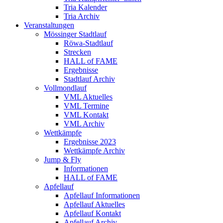
Tria Kalender
Tria Archiv
Veranstaltungen
Mössinger Stadtlauf
Röwa-Stadtlauf
Strecken
HALL of FAME
Ergebnisse
Stadtlauf Archiv
Vollmondlauf
VML Aktuelles
VML Termine
VML Kontakt
VML Archiv
Wettkämpfe
Ergebnisse 2023
Wettkämpfe Archiv
Jump & Fly
Informationen
HALL of FAME
Apfellauf
Apfellauf Informationen
Apfellauf Aktuelles
Apfellauf Kontakt
Apfellauf Archiv