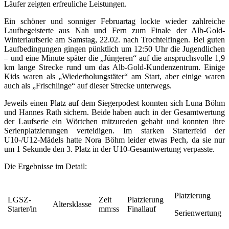
Läufer zeigten erfreuliche Leistungen.
Ein schöner und sonniger Februartag lockte wieder zahlreiche
Laufbegeisterte aus Nah und Fern zum Finale der Alb-Gold-
Winterlaufserie am Samstag, 22.02. nach Trochtelfingen. Bei guten
Laufbedingungen gingen pünktlich um 12:50 Uhr die Jugendlichen
– und eine Minute später die „Jüngeren“ auf die anspruchsvolle 1,9
km lange Strecke rund um das Alb-Gold-Kundenzentrum. Einige
Kids waren als „Wiederholungstäter“ am Start, aber einige waren
auch als „Frischlinge“ auf dieser Strecke unterwegs.
Jeweils einen Platz auf dem Siegerpodest konnten sich Luna Böhm
und Hannes Rath sichern. Beide haben auch in der Gesamtwertung
der Laufserie ein Wörtchen mitzureden gehabt und konnten ihre
Serienplatzierungen verteidigen. Im starken Starterfeld der
U10-/U12-Mädels hatte Nora Böhm leider etwas Pech, da sie nur
um 1 Sekunde den 3. Platz in der U10-Gesamtwertung verpasste.
Die Ergebnisse im Detail:
Platzierung
LGSZ-
Zeit
Platzierung
Altersklasse
Starter/in
mm:ss
Finallauf
Serienwertung