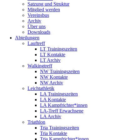
Satzung und Struktur
Mitglied werden
Vereinsbus
Archiv
Über uns
Downloads
Abteilungen
Lauftreff
LT Trainingszeiten
LT Kontakte
LT Archiv
Walkingtreff
NW Trainingszeiten
NW Kontakte
NW Archiv
Leichtathletik
LA Trainingszeiten
LA Kontakte
LA Kampfrichter*innen
LA-Treff Erwachsene
LA Archiv
Triathlon
Tria Trainingszeiten
Tria Kontakte
Tria Kampfrichter*innen