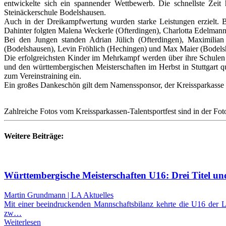
entwickelte sich ein spannender Wettbewerb. Die schnellste Zeit 
Steinäckerschule Bodelshausen.
Auch in der Dreikampfwertung wurden starke Leistungen erzielt. 
Dahinter folgten Malena Weckerle (Ofterdingen), Charlotta Edelman
Bei den Jungen standen Adrian Jülich (Ofterdingen), Maximilian
(Bodelshausen), Levin Fröhlich (Hechingen) und Max Maier (Bodels
Die erfolgreichsten Kinder im Mehrkampf werden über ihre Schulen 
und den württembergischen Meisterschaften im Herbst in Stuttgart qu
zum Vereinstraining ein.
Ein großes Dankeschön gilt dem Namenssponsor, der Kreissparkasse T
Zahlreiche Fotos vom Kreissparkassen-Talentsportfest sind in der Fo
Weitere Beiträge:
Württembergische Meisterschaften U16: Drei Titel un
Martin Grundmann | LA Aktuelles
Mit einer beeindruckenden Mannschaftsbilanz kehrte die U16 der L
zw…
Weiterlesen