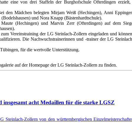
hatte eine von drei Staffeln der Burghofschule Ofterdingen erzielt
Bei den Mädchen belegten Mirjam Weiß (Hechingen), Anni Eppinger (
n (Bodelshausen) und Nora Knapp (Bästenhardtschule).
 Maute (Hechingen) und Marvin Zerr (Ofterdingen) auf dem Sieger
hausen).
zum Vereinstraining der LG Steinlach-Zollern eingeladen und können 
alifizieren. Die Nachwuchstrainerinnen und -trainer der LG Steinlach-Z
übingen, für die wertvolle Unterstützung.
togalerie auf der Homepage der LG Steinlach-Zollern zu finden.
d insgesamt acht Medaillen für die starke LGSZ
G Steinlach-Zollern von den württembergischen Einzelmeisterschaften