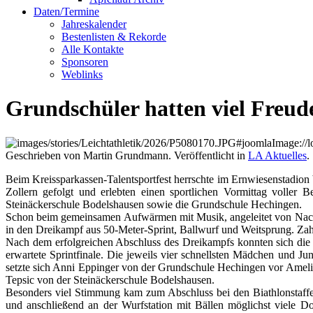
Daten/Termine
Jahreskalender
Bestenlisten & Rekorde
Alle Kontakte
Sponsoren
Weblinks
Grundschüler hatten viel Freud
Geschrieben von Martin Grundmann. Veröffentlicht in
LA Aktuelles
.
Beim Kreissparkassen-Talentsportfest herrschte im Ernwiesenstadi
Zollern gefolgt und erlebten einen sportlichen Vormittag voller
Steinäckerschule Bodelshausen sowie die Grundschule Hechingen.
Schon beim gemeinsamen Aufwärmen mit Musik, angeleitet von Nachwu
in den Dreikampf aus 50-Meter-Sprint, Ballwurf und Weitsprung. Zahl
Nach dem erfolgreichen Abschluss des Dreikampfs konnten sich die
erwartete Sprintfinale. Die jeweils vier schnellsten Mädchen und 
setzte sich Anni Eppinger von der Grundschule Hechingen vor Amel
Tepsic von der Steinäckerschule Bodelshausen.
Besonders viel Stimmung kam zum Abschluss bei den Biathlonstaffeln
und anschließend an der Wurfstation mit Bällen möglichst viele Do