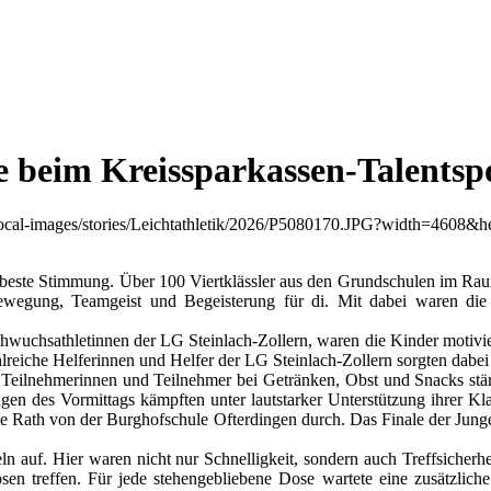
e beim Kreissparkassen-Talentsp
on beste Stimmung. Über 100 Viertklässler aus den Grundschulen im R
 Bewegung, Teamgeist und Begeisterung für di. Mit dabei waren die
chsathletinnen der LG Steinlach-Zollern, waren die Kinder motiviert
reiche Helferinnen und Helfer der LG Steinlach-Zollern sorgten dabei
 Teilnehmerinnen und Teilnehmer bei Getränken, Obst und Snacks stär
Jungen des Vormittags kämpften unter lautstarker Unterstützung ihrer
ie Rath von der Burghofschule Ofterdingen durch. Das Finale der Jun
 auf. Hier waren nicht nur Schnelligkeit, sondern auch Treffsicherhe
sen treffen. Für jede stehengebliebene Dose wartete eine zusätzliche