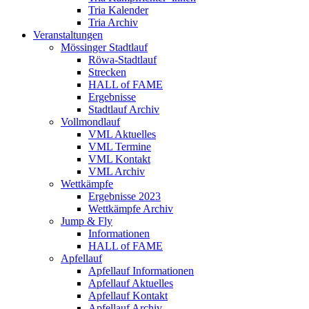
Tria Kalender
Tria Archiv
Veranstaltungen
Mössinger Stadtlauf
Röwa-Stadtlauf
Strecken
HALL of FAME
Ergebnisse
Stadtlauf Archiv
Vollmondlauf
VML Aktuelles
VML Termine
VML Kontakt
VML Archiv
Wettkämpfe
Ergebnisse 2023
Wettkämpfe Archiv
Jump & Fly
Informationen
HALL of FAME
Apfellauf
Apfellauf Informationen
Apfellauf Aktuelles
Apfellauf Kontakt
Apfellauf Archiv