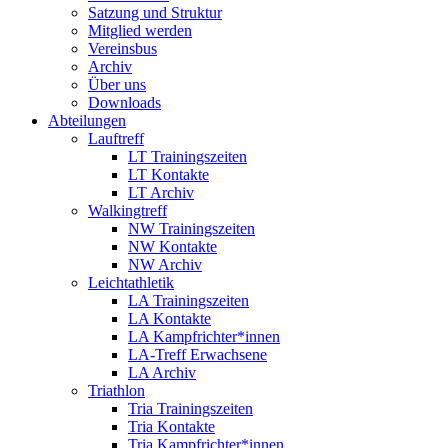
Satzung und Struktur
Mitglied werden
Vereinsbus
Archiv
Über uns
Downloads
Abteilungen
Lauftreff
LT Trainingszeiten
LT Kontakte
LT Archiv
Walkingtreff
NW Trainingszeiten
NW Kontakte
NW Archiv
Leichtathletik
LA Trainingszeiten
LA Kontakte
LA Kampfrichter*innen
LA-Treff Erwachsene
LA Archiv
Triathlon
Tria Trainingszeiten
Tria Kontakte
Tria Kampfrichter*innen