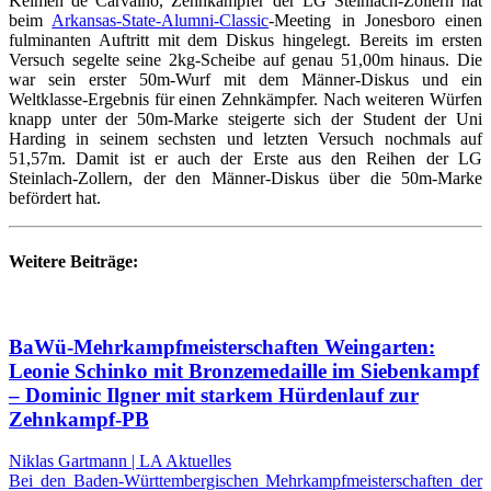
Kelmen de Carvalho, Zehnkämpfer der LG Steinlach-Zollern hat
beim
Arkansas-State-Alumni-Classic
-Meeting in Jonesboro einen
fulminanten Auftritt mit dem Diskus hingelegt. Bereits im ersten
Versuch segelte seine 2kg-Scheibe auf genau 51,00m hinaus. Die
war sein erster 50m-Wurf mit dem Männer-Diskus und ein
Weltklasse-Ergebnis für einen Zehnkämpfer. Nach weiteren Würfen
knapp unter der 50m-Marke steigerte sich der Student der Uni
Harding in seinem sechsten und letzten Versuch nochmals auf
51,57m. Damit ist er auch der Erste aus den Reihen der LG
Steinlach-Zollern, der den Männer-Diskus über die 50m-Marke
befördert hat.
Weitere Beiträge:
BaWü-Mehrkampfmeisterschaften Weingarten:
Leonie Schinko mit Bronzemedaille im Siebenkampf
– Dominic Ilgner mit starkem Hürdenlauf zur
Zehnkampf-PB
Niklas Gartmann | LA Aktuelles
Bei den Baden-Württembergischen Mehrkampfmeisterschaften der