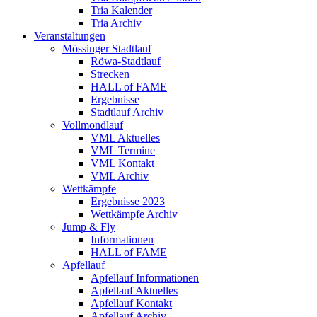
Tria Kalender
Tria Archiv
Veranstaltungen
Mössinger Stadtlauf
Röwa-Stadtlauf
Strecken
HALL of FAME
Ergebnisse
Stadtlauf Archiv
Vollmondlauf
VML Aktuelles
VML Termine
VML Kontakt
VML Archiv
Wettkämpfe
Ergebnisse 2023
Wettkämpfe Archiv
Jump & Fly
Informationen
HALL of FAME
Apfellauf
Apfellauf Informationen
Apfellauf Aktuelles
Apfellauf Kontakt
Apfellauf Archiv