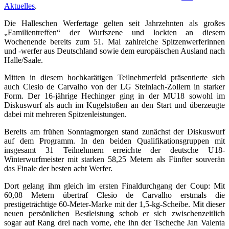
Aktuelles
.
Die Halleschen Werfertage gelten seit Jahrzehnten als großes
„Familientreffen“ der Wurfszene und lockten an diesem
Wochenende bereits zum 51. Mal zahlreiche Spitzenwerferinnen
und -werfer aus Deutschland sowie dem europäischen Ausland nach
Halle/Saale.
Mitten in diesem hochkarätigen Teilnehmerfeld präsentierte sich
auch Clesio de Carvalho von der LG Steinlach-Zollern in starker
Form. Der 16-jährige Hechinger ging in der MU18 sowohl im
Diskuswurf als auch im Kugelstoßen an den Start und überzeugte
dabei mit mehreren Spitzenleistungen.
Bereits am frühen Sonntagmorgen stand zunächst der Diskuswurf
auf dem Programm. In den beiden Qualifikationsgruppen mit
insgesamt 31 Teilnehmern erreichte der deutsche U18-
Winterwurfmeister mit starken 58,25 Metern als Fünfter souverän
das Finale der besten acht Werfer.
Dort gelang ihm gleich im ersten Finaldurchgang der Coup: Mit
60,08 Metern übertraf Clesio de Carvalho erstmals die
prestigeträchtige 60-Meter-Marke mit der 1,5-kg-Scheibe. Mit dieser
neuen persönlichen Bestleistung schob er sich zwischenzeitlich
sogar auf Rang drei nach vorne, ehe ihn der Tscheche Jan Valenta