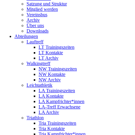
Satzung und Struktur
Mitglied werden
Vereinsbus
Archiv
Über uns
Downloads
Abteilungen
Lauftreff
LT Trainingszeiten
LT Kontakte
LT Archiv
Walkingtreff
NW Trainingszeiten
NW Kontakte
NW Archiv
Leichtathletik
LA Trainingszeiten
LA Kontakte
LA Kampfrichter*innen
LA-Treff Erwachsene
LA Archiv
Triathlon
Tria Trainingszeiten
Tria Kontakte
Tria Kampfrichter*innen