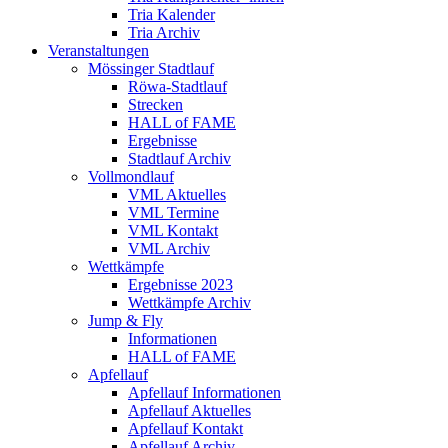
Tria Kalender
Tria Archiv
Veranstaltungen
Mössinger Stadtlauf
Röwa-Stadtlauf
Strecken
HALL of FAME
Ergebnisse
Stadtlauf Archiv
Vollmondlauf
VML Aktuelles
VML Termine
VML Kontakt
VML Archiv
Wettkämpfe
Ergebnisse 2023
Wettkämpfe Archiv
Jump & Fly
Informationen
HALL of FAME
Apfellauf
Apfellauf Informationen
Apfellauf Aktuelles
Apfellauf Kontakt
Apfellauf Archiv