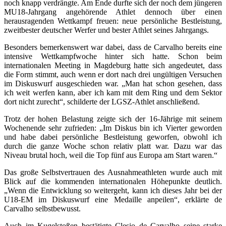
noch knapp verdrängte. Am Ende durfte sich der noch dem jüngeren
MU18-Jahrgang angehörende Athlet dennoch über einen
herausragenden Wettkampf freuen: neue persönliche Bestleistung,
zweitbester deutscher Werfer und bester Athlet seines Jahrgangs.
Besonders bemerkenswert war dabei, dass de Carvalho bereits eine
intensive Wettkampfwoche hinter sich hatte. Schon beim
internationalen Meeting in Magdeburg hatte sich angedeutet, dass
die Form stimmt, auch wenn er dort nach drei ungültigen Versuchen
im Diskuswurf ausgeschieden war. „Man hat schon gesehen, dass
ich weit werfen kann, aber ich kam mit dem Ring und dem Sektor
dort nicht zurecht“, schilderte der LGSZ-Athlet anschließend.
Trotz der hohen Belastung zeigte sich der 16-Jährige mit seinem
Wochenende sehr zufrieden: „Im Diskus bin ich Vierter geworden
und habe dabei persönliche Bestleistung geworfen, obwohl ich
durch die ganze Woche schon relativ platt war. Dazu war das
Niveau brutal hoch, weil die Top fünf aus Europa am Start waren.“
Das große Selbstvertrauen des Ausnahmeathleten wurde auch mit
Blick auf die kommenden internationalen Höhepunkte deutlich.
„Wenn die Entwicklung so weitergeht, kann ich dieses Jahr bei der
U18-EM im Diskuswurf eine Medaille anpeilen“, erklärte de
Carvalho selbstbewusst.
Auch im Kugelstoßen bestätigte Clesio de Carvalho seine starke