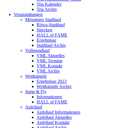
Tria Kalender
Tria Archiv
Veranstaltungen
Mössinger Stadtlauf
Röwa-Stadtlauf
Strecken
HALL of FAME
Ergebnisse
Stadtlauf Archiv
Vollmondlauf
VML Aktuelles
VML Termine
VML Kontakt
VML Archiv
Wettkämpfe
Ergebnisse 2023
Wettkämpfe Archiv
Jump & Fly
Informationen
HALL of FAME
Apfellauf
Apfellauf Informationen
Apfellauf Aktuelles
Apfellauf Kontakt
Apfellauf Archiv