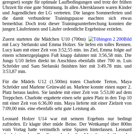
geregnet) sorgte für optimale Laufbedingungen und trotz der frühen
Uhrzeit für eine gute Stimmung. In allen Altersklassen waren Kinder
und Jugendlichen der LG vertreten. Die langen Sommerferien und
die damit verbundene Trainingspause machten sich etwas
bemerkbar. Doch trotz dieser Trainingsunterbrechung konnten die
jungen Läuferinnen und Läufer ordentliche Ergebnisse erzielen.
Zuerst starteten die Mädchen U10 (700m)
mit Lucy Stefanski und Emma Holzer. Sie liefen ein tolles Rennen.
Lucy kam mit einer Zeit von 3:52,55 min. ins Ziel, Emma folgte auf
einem schmerzgeplagten Fuß knapp dahinter mit 3:56,58 min. Die
Jungs U10 liefen direkt im Anschluss ebenfalls über 700 m. Luis
Schröder und Sam Stefanski finishten hier mit 3:49,78 min. und
3:53,87 min.
Für die Mädels U12 (1.500m) traten Charlotte Terton, Maya
Schröder und Marlene Grünwald an. Marlene konnte einen super 2.
Platz heraus laufen. Sie landete mit einer Zeit von 5:53,00 auf dem
Treppchen. Charlotte ergatterte einen sehr guten Platz in den Top 10
mit einer Zeit von 6:36,00 min. Maya lieferte mit einer Zielzeit von
7:09,00 min. eine ebenfalls sehr gute Leistung ab.
Leonard Holzer U14 war mit seinem Ergebnis nur bedingt
zufrieden. Er klagte über müde Beine. Der Wettkampf über 800m
vom Vortag hatte vermutlich seine Spuren hinterlassen. Leonard