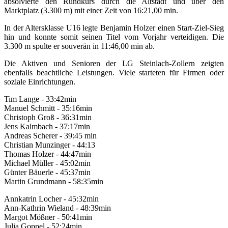
absolvierte den Rundkurs durch die Altstadt und über den
Marktplatz (3.300 m) mit einer Zeit von 16:21,00 min.
In der Altersklasse U16 legte Benjamin Holzer einen Start-Ziel-Sieg
hin und konnte somit seinen Titel vom Vorjahr verteidigen. Die
3.300 m spulte er souverän in 11:46,00 min ab.
Die Aktiven und Senioren der LG Steinlach-Zollern zeigten
ebenfalls beachtliche Leistungen. Viele starteten für Firmen oder
soziale Einrichtungen.
Tim Lange - 33:42min
Manuel Schmitt - 35:16min
Christoph Groß - 36:31min
Jens Kalmbach - 37:17min
Andreas Scherer - 39:45 min
Christian Munzinger - 44:13
Thomas Holzer - 44:47min
Michael Müller - 45:02min
Günter Bäuerle - 45:37min
Martin Grundmann - 58:35min
Annkatrin Locher - 45:32min
Ann-Kathrin Wieland - 48:39min
Margot Mößner - 50:41min
Julia Goppel - 52:24min