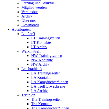
Satzung und Struktur
Mitglied werden
Vereinsbus
Archiv
Über uns
Downloads
Abteilungen
Lauftreff
LT Trainingszeiten
LT Kontakte
LT Archiv
Walkingtreff
NW Trainingszeiten
NW Kontakte
NW Archiv
Leichtathletik
LA Trainingszeiten
LA Kontakte
LA Kampfrichter*innen
LA-Treff Erwachsene
LA Archiv
Triathlon
Tria Trainingszeiten
Tria Kontakte
Tria Kampfrichter*innen