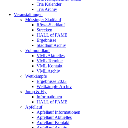
Tria Kalender
Tria Archiv
Veranstaltungen
Mössinger Stadtlauf
Röwa-Stadtlauf
Strecken
HALL of FAME
Ergebnisse
Stadtlauf Archiv
Vollmondlauf
VML Aktuelles
VML Termine
VML Kontakt
VML Archiv
Wettkämpfe
Ergebnisse 2023
Wettkämpfe Archiv
Jump & Fly
Informationen
HALL of FAME
Apfellauf
Apfellauf Informationen
Apfellauf Aktuelles
Apfellauf Kontakt
Apfellauf Archiv