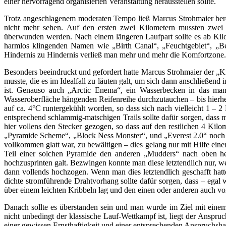
einer hervorragend organisierten Veranstaltung herausstellen sollte.
Trotz angeschlagenem moderaten Tempo ließ Marcus Strohmaier bereits
nicht mehr sehen. Auf den ersten zwei Kilometern mussten zwei
überwunden werden. Nach einem längeren Laufpart sollte es ab Kilo
harmlos klingenden Namen wie „Birth Canal“, „Feuchtgebiet“, „Be
Hindernis zu Hindernis verließ man mehr und mehr die Komfortzone.
Besonders beeindruckt und gefordert hatte Marcus Strohmaier der „K
musste, die es im Idealfall zu läuten galt, um sich dann anschließen
ist. Genauso auch „Arctic Enema“, ein Wasserbecken in das man
Wasseroberfläche hängenden Reifenreihe durchzutauchen – bis hierher
auf ca. 4°C runtergekühlt worden, so dass sich nach vielleicht 1 –
entsprechend schlammig-matschigen Trails sollte dafür sorgen, dass ma
hier vollens den Stecker gezogen, so dass auf den restlichen 4 Ki
„Pyramide Scheme“, „Block Ness Monster“, und „Everest 2.0“ noch 
vollkommen glatt war, zu bewältigen – dies gelang nur mit Hilfe ein
Teil einer solchen Pyramide den anderen „Mudders“ nach oben hel
hochzusprinten galt. Bezwingen konnte man diese letztendlich nur,
dann vollends hochzogen. Wenn man dies letztendlich geschafft hatt
dichte stromführende Drahtvorhang sollte dafür sorgen, dass – egal
über einem leichten Kribbeln lag und den einen oder anderen auch vo
Danach sollte es überstanden sein und man wurde im Ziel mit einem 
nicht unbedingt der klassische Lauf-Wettkampf ist, liegt der Anspr
einer gewissen Ernsthaftigkeit und einer entsprechenden Anspruchshal