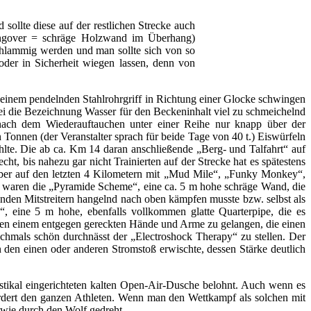
sollte diese auf der restlichen Strecke auch
Hangover = schräge Holzwand im Überhang)
chlammig werden und man sollte sich von so
der in Sicherheit wiegen lassen, denn von
 einem pendelnden Stahlrohrgriff in Richtung einer Glocke schwingen
obei die Bezeichnung Wasser für den Beckeninhalt viel zu schmeichelnd
nach dem Wiederauftauchen unter einer Reihe nur knapp über der
Tonnen (der Veranstalter sprach für beide Tage von 40 t.) Eiswürfeln
hlte. Die ab ca. Km 14 daran anschließende „Berg- und Talfahrt“ auf
ht, bis nahezu gar nicht Trainierten auf der Strecke hat es spätestens
 aber auf den letzten 4 Kilometern mit „Mud Mile“, „Funky Monkey“,
 waren die „Pyramide Scheme“, eine ca. 5 m hohe schräge Wand, die
enden Mitstreitern hangelnd nach oben kämpfen musste bzw. selbst als
, eine 5 m hohe, ebenfalls vollkommen glatte Quarterpipe, die es
ben einem entgegen gereckten Hände und Arme zu gelangen, die einen
ochmals schön durchnässt der „Electroshock Therapy“ zu stellen. Der
 den einen oder anderen Stromstoß erwischte, dessen Stärke deutlich
ustikal eingerichteten kalten Open-Air-Dusche belohnt. Auch wenn es
fordert den ganzen Athleten. Wenn man den Wettkampf als solchen mit
g wie durch den Wolf gedreht.