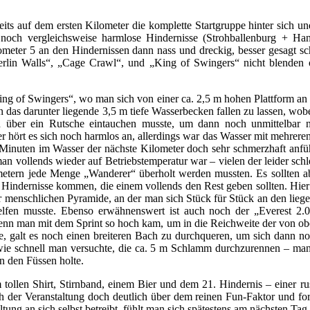
 auf dem ersten Kilometer die komplette Startgruppe hinter sich und 
 noch vergleichsweise harmlose Hindernisse (Strohballenburg + 
meter 5 an den Hindernissen dann nass und dreckig, besser gesagt s
rlin Walls“, „Cage Crawl“, und „King of Swingers“ nicht blenden o
ing of Swingers“, wo man sich von einer ca. 2,5 m hohen Plattform an
d in das darunter liegende 3,5 m tiefe Wasserbecken fallen zu lassen, w
 über ein Rutsche eintauchen musste, um dann noch unmittelbar 
 hört es sich noch harmlos an, allerdings war das Wasser mit mehreren 
 2 Minuten im Wasser der nächste Kilometer doch sehr schmerzhaft anfü
n vollends wieder auf Betriebstemperatur war – vielen der leider schlec
lometern jede Menge „Wanderer“ überholt werden mussten. Es sollten
Hindernisse kommen, die einem vollends den Rest geben sollten. Hier
er menschlichen Pyramide, an der man sich Stück für Stück an den lieg
fen musste. Ebenso erwähnenswert ist auch noch der „Everest 2.0“
 wenn man mit dem Sprint so hoch kam, um in die Reichweite der von o
e, galt es noch einen breiteren Bach zu durchqueren, um sich dann n
 wie schnell man versuchte, die ca. 5 m Schlamm durchzurennen – man
n den Füssen holte.
tollen Shirt, Stirnband, einem Bier und dem 21. Hindernis – einer r
uch der Veranstaltung doch deutlich über dem reinen Fun-Faktor und 
tung an sich selbst betreibt, fühlt man sich spätestens am nächsten Ta