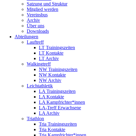
Satzung und Struktur
Mitglied werden
Vereinsbus
Archiv
Über uns
Downloads
Abteilungen
Lauftreff
LT Trainingszeiten
LT Kontakte
LT Archiv
Walkingtreff
NW Trainingszeiten
NW Kontakte
NW Archiv
Leichtathletik
LA Trainingszeiten
LA Kontakte
LA Kampfrichter*innen
LA-Treff Erwachsene
LA Archiv
Triathlon
Tria Trainingszeiten
Tria Kontakte
Tria Kampfrichter*innen