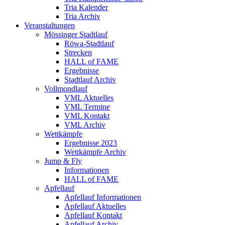
Tria Kalender
Tria Archiv
Veranstaltungen
Mössinger Stadtlauf
Röwa-Stadtlauf
Strecken
HALL of FAME
Ergebnisse
Stadtlauf Archiv
Vollmondlauf
VML Aktuelles
VML Termine
VML Kontakt
VML Archiv
Wettkämpfe
Ergebnisse 2023
Wettkämpfe Archiv
Jump & Fly
Informationen
HALL of FAME
Apfellauf
Apfellauf Informationen
Apfellauf Aktuelles
Apfellauf Kontakt
Apfellauf Archiv