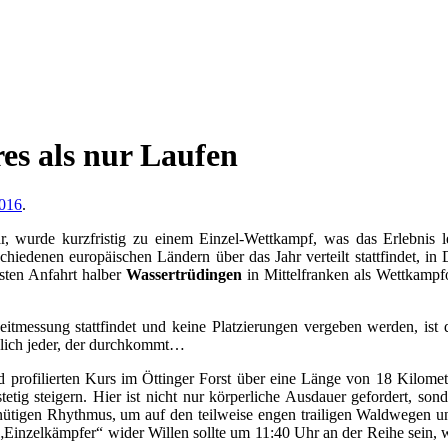
s als nur Laufen
2016
.
, wurde kurzfristig zu einem Einzel-Wettkampf, was das Erlebnis le
iedenen europäischen Ländern über das Jahr verteilt stattfindet, in
sten Anfahrt halber
Wassertrüdingen
in Mittelfranken als Wettkamp
tmessung stattfindet und keine Platzierungen vergeben werden, ist 
dlich jeder, der durchkommt…
 profilierten Kurs im Öttinger Forst über eine Länge von 18 Kilom
 stetig steigern. Hier ist nicht nur körperliche Ausdauer gefordert, s
inütigen Rhythmus, um auf den teilweise engen trailigen Waldwegen u
Einzelkämpfer“ wider Willen sollte um 11:40 Uhr an der Reihe sein, wa