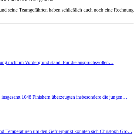
 und seine Teamgefährten haben schließlich auch noch eine Rechnung
ierung nicht im Vordergrund stand. Für die anspruchsvollen…
den insgesamt 1048 Finishern überzeugten insbesondere die jungen…
r und Temperaturen um den Gefrierpunkt konnten sich Christoph Gro…