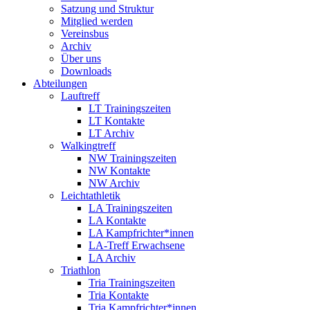
Satzung und Struktur
Mitglied werden
Vereinsbus
Archiv
Über uns
Downloads
Abteilungen
Lauftreff
LT Trainingszeiten
LT Kontakte
LT Archiv
Walkingtreff
NW Trainingszeiten
NW Kontakte
NW Archiv
Leichtathletik
LA Trainingszeiten
LA Kontakte
LA Kampfrichter*innen
LA-Treff Erwachsene
LA Archiv
Triathlon
Tria Trainingszeiten
Tria Kontakte
Tria Kampfrichter*innen