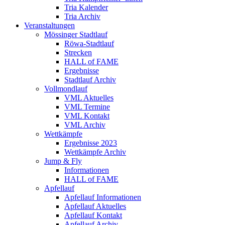
Tria Kalender
Tria Archiv
Veranstaltungen
Mössinger Stadtlauf
Röwa-Stadtlauf
Strecken
HALL of FAME
Ergebnisse
Stadtlauf Archiv
Vollmondlauf
VML Aktuelles
VML Termine
VML Kontakt
VML Archiv
Wettkämpfe
Ergebnisse 2023
Wettkämpfe Archiv
Jump & Fly
Informationen
HALL of FAME
Apfellauf
Apfellauf Informationen
Apfellauf Aktuelles
Apfellauf Kontakt
Apfellauf Archiv