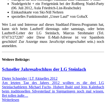
Nudelgericht + ein Freigetränk bei der Roßberg Nudel-Party
(06. Juli 2012, Aula Friedrich-List-Realschule)
Einkaufskarte von Ski-Nill Nehren
spezielles Funktionsshirt „Unser Lauf“ von GobaX
Wer Lust und Interesse auf dieses Stadtlauf-Fitness-Programm hat,
kann sich beim Lauftreff dienstags oder samstags, oder beim
Lauftreff-Leiter der LG Steinlach, Marcus Strohmaier (Tel.
07473/272287 oder
Diese E-Mail-Adresse ist vor Spambots
geschützt! Zur Anzeige muss JavaScript eingeschaltet sein.
) noch
anmelden.
Weitere Beiträge:
Schneller Jahresabschluss der LG Steinlach
Dieter Schneider | LT Aktuelles 2012
Am letzten Tag des Jahres 2012 wollten es die drei LG
Steinlachathleten Michael Fuchs, Hubert Ibald und Jens Kalmbach
beim traditionellen Silvesterlauf in Sigmaringen noch mal wissen.
Bei tollen äuße…
Weiterlesen