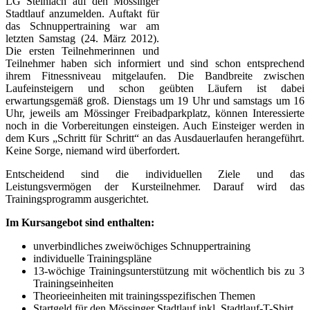
LG Steinlach auf den Mössinger
Stadtlauf anzumelden. Auftakt für
das Schnuppertraining war am
letzten Samstag (24. März 2012).
Die ersten Teilnehmerinnen und
Teilnehmer haben sich informiert und sind schon entsprechend
ihrem Fitnessniveau mitgelaufen. Die Bandbreite zwischen
Laufeinsteigern und schon geübten Läufern ist dabei
erwartungsgemäß groß. Dienstags um 19 Uhr und samstags um 16
Uhr, jeweils am Mössinger Freibadparkplatz, können Interessierte
noch in die Vorbereitungen einsteigen. Auch Einsteiger werden in
dem Kurs „Schritt für Schritt“ an das Ausdauerlaufen herangeführt.
Keine Sorge, niemand wird überfordert.
Entscheidend sind die individuellen Ziele und das
Leistungsvermögen der Kursteilnehmer. Darauf wird das
Trainingsprogramm ausgerichtet.
Im Kursangebot sind enthalten:
unverbindliches zweiwöchiges Schnuppertraining
individuelle Trainingspläne
13-wöchige Trainingsunterstützung mit wöchentlich bis zu 3
Trainingseinheiten
Theorieeinheiten mit trainingsspezifischen Themen
Startgeld für den Mössinger Stadtlauf inkl. Stadtlauf-T-Shirt