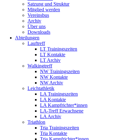
Satzung und Struktur
Mitglied werden
Vereinsbus
Archiv
Über uns
Downloads
Abteilungen
Lauftreff
LT Trainingszeiten
LT Kontakte
LT Archiv
Walkingtreff
NW Trainingszeiten
NW Kontakte
NW Archiv
Leichtathletik
LA Trainingszeiten
LA Kontakte
LA Kampfrichter*innen
LA-Treff Erwachsene
LA Archiv
Triathlon
Tria Trainingszeiten
Tria Kontakte
Tria Kampfrichter*innen