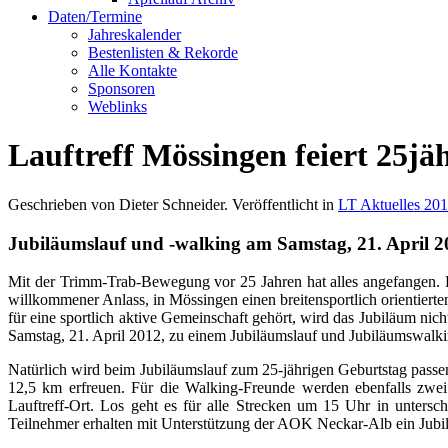
Daten/Termine
Jahreskalender
Bestenlisten & Rekorde
Alle Kontakte
Sponsoren
Weblinks
Lauftreff Mössingen feiert 25jä
Geschrieben von Dieter Schneider. Veröffentlicht in
LT Aktuelles 20
Jubiläumslauf und -walking am Samstag, 21. April 2
Mit der Trimm-Trab-Bewegung vor 25 Jahren hat alles angefangen. 
willkommener Anlass, in Mössingen einen breitensportlich orientierten
für eine sportlich aktive Gemeinschaft gehört, wird das Jubiläum nic
Samstag, 21. April 2012, zu einem Jubiläumslauf und Jubiläumswalkin
Natürlich wird beim Jubiläumslauf zum 25-jährigen Geburtstag passe
12,5 km erfreuen. Für die Walking-Freunde werden ebenfalls zwei
Lauftreff-Ort. Los geht es für alle Strecken um 15 Uhr in unters
Teilnehmer erhalten mit Unterstützung der AOK Neckar-Alb ein Jubilä