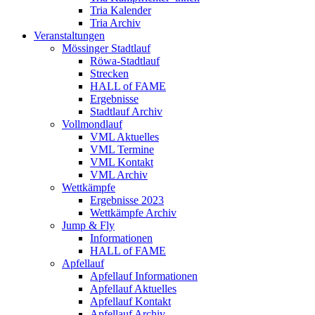
Tria Kalender
Tria Archiv
Veranstaltungen
Mössinger Stadtlauf
Röwa-Stadtlauf
Strecken
HALL of FAME
Ergebnisse
Stadtlauf Archiv
Vollmondlauf
VML Aktuelles
VML Termine
VML Kontakt
VML Archiv
Wettkämpfe
Ergebnisse 2023
Wettkämpfe Archiv
Jump & Fly
Informationen
HALL of FAME
Apfellauf
Apfellauf Informationen
Apfellauf Aktuelles
Apfellauf Kontakt
Apfellauf Archiv