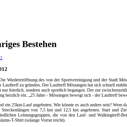
hriges Bestehen
12
.
012
Die Wiedereröffnung des von der Sportvereinigung und der Stadt Mö
 Lauftreff zu gründen. Der Lauftreff Mössingen hat sich schnell etablie
ht nur feierlich, sondern auch sportlich begangen. Der zur zwischenze
g herzlich ein. „25 Jahre - Mössingen bewegt sich - der Lauftreff bew
nd ein 25km-Lauf angeboten. Wie könnte es auch anders sein? Wem das 
 Streckenlängen von 7,5 km und 12,5 km angeboten. Start und Ziel 
chiedlichen Leistungsgruppen, die von den Lauf- und Walkingtreff-
ums-T-Shirt (solange Vorrat reicht).