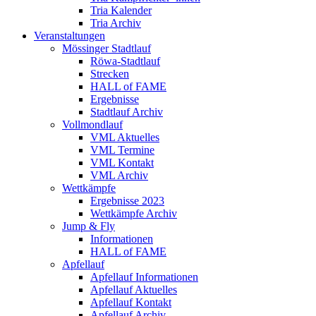
Tria Kalender
Tria Archiv
Veranstaltungen
Mössinger Stadtlauf
Röwa-Stadtlauf
Strecken
HALL of FAME
Ergebnisse
Stadtlauf Archiv
Vollmondlauf
VML Aktuelles
VML Termine
VML Kontakt
VML Archiv
Wettkämpfe
Ergebnisse 2023
Wettkämpfe Archiv
Jump & Fly
Informationen
HALL of FAME
Apfellauf
Apfellauf Informationen
Apfellauf Aktuelles
Apfellauf Kontakt
Apfellauf Archiv