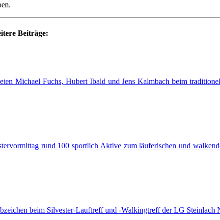
ben.
itere Beiträge:
leten Michael Fuchs, Hubert Ibald und Jens Kalmbach beim traditione
ervormittag rund 100 sportlich Aktive zum läuferischen und walkende
bzeichen beim Silvester-Lauftreff und -Walkingtreff der LG Steinlach