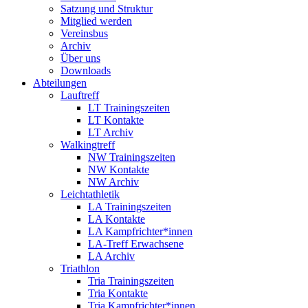
Satzung und Struktur
Mitglied werden
Vereinsbus
Archiv
Über uns
Downloads
Abteilungen
Lauftreff
LT Trainingszeiten
LT Kontakte
LT Archiv
Walkingtreff
NW Trainingszeiten
NW Kontakte
NW Archiv
Leichtathletik
LA Trainingszeiten
LA Kontakte
LA Kampfrichter*innen
LA-Treff Erwachsene
LA Archiv
Triathlon
Tria Trainingszeiten
Tria Kontakte
Tria Kampfrichter*innen