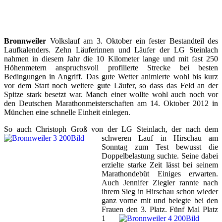
Bronnweiler
Volkslauf am 3. Oktober ein fester Bestandteil des
Laufkalenders. Zehn Läuferinnen und Läufer der LG Steinlach
nahmen in diesem Jahr die 10 Kilometer lange und mit fast 250
Höhenmetern anspruchsvoll profilierte Strecke bei besten
Bedingungen in Angriff. Das gute Wetter animierte wohl bis kurz
vor dem Start noch weitere gute Läufer, so dass das Feld an der
Spitze stark besetzt war. Manch einer wollte wohl auch noch vor
den Deutschen Marathonmeisterschaften am 14. Oktober 2012 in
München eine schnelle Einheit einlegen.
So auch Christoph Groß von der LG Steinlach,
der nach dem
schweren Lauf in Hirschau am
Sonntag zum Test bewusst die
Doppelbelastung suchte. Seine dabei
erzielte starke Zeit lässt bei seinem
Marathondebüt Einiges erwarten.
Auch Jennifer Ziegler rannte nach
ihrem Sieg in Hirschau schon wieder
ganz vorne mit und belegte bei den
Frauen den 3. Platz.
Fünf Mal Platz
1