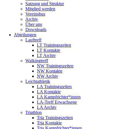
Satzung und Struktur
Mitglied werden
Vereinsbus
Archiv
Über uns
Downloads
Abteilungen
Lauftreff
LT Trainingszeiten
LT Kontakte
LT Archiv
Walkingtreff
NW Trainingszeiten
NW Kontakte
NW Archiv
Leichtathletik
LA Trainingszeiten
LA Kontakte
LA Kampfrichter*innen
LA-Treff Erwachsene
LA Archiv
Triathlon
Tria Trainingszeiten
Tria Kontakte
Tria Kampfrichter*innen