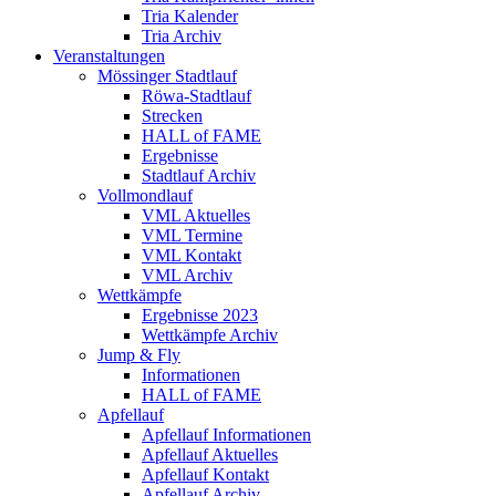
Tria Kalender
Tria Archiv
Veranstaltungen
Mössinger Stadtlauf
Röwa-Stadtlauf
Strecken
HALL of FAME
Ergebnisse
Stadtlauf Archiv
Vollmondlauf
VML Aktuelles
VML Termine
VML Kontakt
VML Archiv
Wettkämpfe
Ergebnisse 2023
Wettkämpfe Archiv
Jump & Fly
Informationen
HALL of FAME
Apfellauf
Apfellauf Informationen
Apfellauf Aktuelles
Apfellauf Kontakt
Apfellauf Archiv