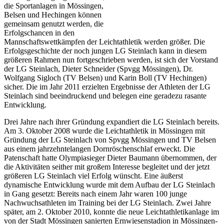
die Sportanlagen in Mössingen,
Belsen und Hechingen können
gemeinsam genutzt werden, die
Erfolgschancen in den
Mannschaftswettkämpfen der Leichtathletik werden größer. Die
Erfolgsgeschichte der noch jungen LG Steinlach kann in diesem
größeren Rahmen nun fortgeschrieben werden, ist sich der Vorstand
der LG Steinlach, Dieter Schneider (Spvgg Mössingen), Dr.
Wolfgang Sigloch (TV Belsen) und Karin Boll (TV Hechingen)
sicher. Die im Jahr 2011 erzielten Ergebnisse der Athleten der LG
Steinlach sind beeindruckend und belegen eine geradezu rasante
Entwicklung.
Drei Jahre nach ihrer Gründung expandiert die LG Steinlach bereits.
Am 3. Oktober 2008 wurde die Leichtathletik in Mössingen mit
Gründung der LG Steinlach von Spvgg Mössingen und TV Belsen
aus einem jahrzehntelangen Dornröschenschlaf erweckt. Die
Patenschaft hatte Olympiasieger Dieter Baumann übernommen, der
die Aktivitäten seither mit großem Interesse begleitet und der jetzt
größeren LG Steinlach viel Erfolg wünscht. Eine äußerst
dynamische Entwicklung wurde mit dem Aufbau der LG Steinlach
in Gang gesetzt: Bereits nach einem Jahr waren 100 junge
Nachwuchsathleten im Training bei der LG Steinlach. Zwei Jahre
später, am 2. Oktober 2010, konnte die neue Leichtathletikanlage im
von der Stadt Mössingen sanierten Ernwiesenstadion in Mössingen-