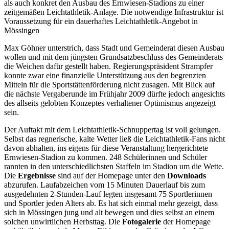
als auch konkret den Ausbau des Ernwiesen-Stadions zu einer
zeitgemäßen Leichtathletik-Anlage. Die notwendige Infrastruktur ist
Voraussetzung für ein dauerhaftes Leichtathletik-Angebot in
Mössingen
Max Göhner unterstrich, dass Stadt und Gemeinderat diesen Ausbau
wollen und mit dem jüngsten Grundsatzbeschluss des Gemeinderats
die Weichen dafür gestellt haben. Regierungspräsident Strampfer
konnte zwar eine finanzielle Unterstützung aus den begrenzten
Mitteln für die Sportstättenförderung nicht zusagen. Mit Blick auf
die nächste Vergaberunde im Frühjahr 2009 dürfte jedoch angesichts
des allseits gelobten Konzeptes verhaltener Optimismus angezeigt
sein.
Der Auftakt mit dem Leichtathletik-Schnuppertag ist voll gelungen.
Selbst das regnerische, kalte Wetter ließ die Leichtathletik-Fans nicht
davon abhalten, ins eigens für diese Veranstaltung hergerichtete
Ernwiesen-Stadion zu kommen. 248 Schülerinnen und Schüler
rannten in den unterschiedlichsten Staffeln im Stadion um die Wette.
Die
Ergebnisse
sind auf der Homepage unter den
Downloads
abzurufen. Laufabzeichen vom 15 Minuten Dauerlauf bis zum
ausgedehnten 2-Stunden-Lauf legten insgesamt 75 Sportlerinnen
und Sportler jeden Alters ab. Es hat sich einmal mehr gezeigt, dass
sich in Mössingen jung und alt bewegen und dies selbst an einem
solchen unwirtlichen Herbsttag. Die
Fotogalerie
der Homepage