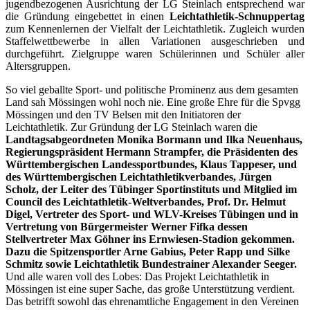
jugendbezogenen Ausrichtung der LG Steinlach entsprechend war
die Gründung eingebettet in einen
Leichtathletik-Schnuppertag
zum Kennenlernen der Vielfalt der Leichtathletik. Zugleich wurden
Staffelwettbewerbe in allen Variationen ausgeschrieben und
durchgeführt. Zielgruppe waren Schülerinnen und Schüler aller
Altersgruppen.
So viel geballte Sport- und politische Prominenz aus dem gesamten
Land sah Mössingen wohl noch nie. Eine große Ehre für die Spvgg
Mössingen und den TV Belsen mit den Initiatoren der
Leichtathletik. Zur Gründung der LG Steinlach waren die
Landtagsabgeordneten Monika Bormann und Ilka Neuenhaus,
Regierungspräsident Hermann Strampfer, die Präsidenten des
Württembergischen Landessportbundes, Klaus Tappeser, und
des Württembergischen Leichtathletikverbandes, Jürgen
Scholz, der Leiter des Tübinger Sportinstituts und Mitglied im
Council des Leichtathletik-Weltverbandes, Prof. Dr. Helmut
Digel, Vertreter des Sport- und WLV-Kreises Tübingen und in
Vertretung von Bürgermeister Werner Fifka dessen
Stellvertreter Max Göhner ins Ernwiesen-Stadion gekommen.
Dazu die Spitzensportler Arne Gabius, Peter Rapp und Silke
Schmitz sowie Leichtathletik Bundestrainer Alexander Seeger.
Und alle waren voll des Lobes: Das Projekt Leichtathletik in
Mössingen ist eine super Sache, das große Unterstützung verdient.
Das betrifft sowohl das ehrenamtliche Engagement in den Vereinen