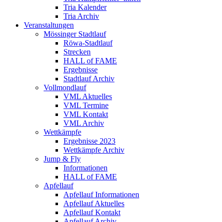
Tria Kalender
Tria Archiv
Veranstaltungen
Mössinger Stadtlauf
Röwa-Stadtlauf
Strecken
HALL of FAME
Ergebnisse
Stadtlauf Archiv
Vollmondlauf
VML Aktuelles
VML Termine
VML Kontakt
VML Archiv
Wettkämpfe
Ergebnisse 2023
Wettkämpfe Archiv
Jump & Fly
Informationen
HALL of FAME
Apfellauf
Apfellauf Informationen
Apfellauf Aktuelles
Apfellauf Kontakt
Apfellauf Archiv