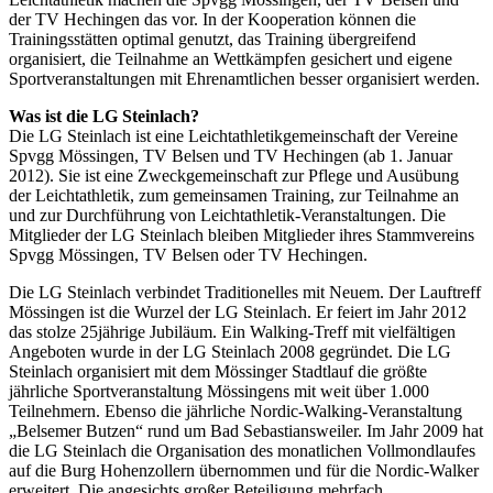
der TV Hechingen das vor. In der Kooperation können die
Trainingsstätten optimal genutzt, das Training übergreifend
organisiert, die Teilnahme an Wettkämpfen gesichert und eigene
Sportveranstaltungen mit Ehrenamtlichen besser organisiert werden.
Was ist die LG Steinlach?
Die LG Steinlach ist eine Leichtathletikgemeinschaft der Vereine
Spvgg Mössingen, TV Belsen und TV Hechingen (ab 1. Januar
2012). Sie ist eine Zweckgemeinschaft zur Pflege und Ausübung
der Leichtathletik, zum gemeinsamen Training, zur Teilnahme an
und zur Durchführung von Leichtathletik-Veranstaltungen. Die
Mitglieder der LG Steinlach bleiben Mitglieder ihres Stammvereins
Spvgg Mössingen, TV Belsen oder TV Hechingen.
Die LG Steinlach verbindet Traditionelles mit Neuem. Der Lauftreff
Mössingen ist die Wurzel der LG Steinlach. Er feiert im Jahr 2012
das stolze 25jährige Jubiläum. Ein Walking-Treff mit vielfältigen
Angeboten wurde in der LG Steinlach 2008 gegründet. Die LG
Steinlach organisiert mit dem Mössinger Stadtlauf die größte
jährliche Sportveranstaltung Mössingens mit weit über 1.000
Teilnehmern. Ebenso die jährliche Nordic-Walking-Veranstaltung
„Belsemer Butzen“ rund um Bad Sebastiansweiler. Im Jahr 2009 hat
die LG Steinlach die Organisation des monatlichen Vollmondlaufes
auf die Burg Hohenzollern übernommen und für die Nordic-Walker
erweitert. Die angesichts großer Beteiligung mehrfach