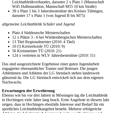
Leichtathletikverbandes, darunter 2 x Platz 1 (Mannschaft
W45 Halbmarathon, Mannschaft M55 10 km Straße)
39 x Platz 1 bis 3 Jahresbestenliste des Kreises Tübingen,
darunter 17 x Platz 1 (von Jugend B bis M75)
allgemeine Leichtathletik Schüler und Jugend
Platz 4 Süddeutsche Meisterschaften
12 x Plätze 3 - 6 bei Württembergischen Meisterschaften
13 Titel Regionalmeister (2010: 4 Titel)
10 (!) Kreisrekorde TÜ (2010: 9)
56 Kreismeister TÜ (2010: 21)
124 x vertreten in WLV Jahresbestenliste (2010: 51)
Das sind ausgezeichnete Ergebnisse einer guten Jugendarbeit
engagierter ehrenamtlicher Trainer und Betreuer. Die jungen
Athletinnen und Athleten der LG Steinlach stehen landesweit
glänzend da. Die LG Steinlach entwickelt sich aus dem eigenen
Nachwuchs.
Erwartungen der Erweiterung
Ebenso wie bis vor drei Jahren in Mössingen lag die Leichtathletik
in Hechingen viele Jahre lang brach. Erste Angebote in diesem Jahr
zeigen, dass in Hechingen ebenfalls Interesse und Bedarf für ein
sportliches Leichtathletikangebot besteht. Mehrere erfolgreiche