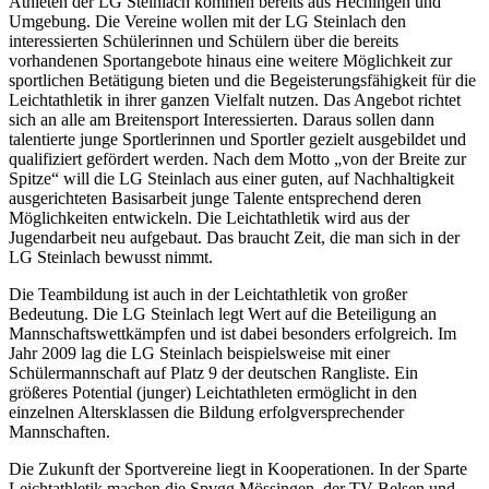
Athleten der LG Steinlach kommen bereits aus Hechingen und
Umgebung. Die Vereine wollen mit der LG Steinlach den
interessierten Schülerinnen und Schülern über die bereits
vorhandenen Sportangebote hinaus eine weitere Möglichkeit zur
sportlichen Betätigung bieten und die Begeisterungsfähigkeit für die
Leichtathletik in ihrer ganzen Vielfalt nutzen. Das Angebot richtet
sich an alle am Breitensport Interessierten. Daraus sollen dann
talentierte junge Sportlerinnen und Sportler gezielt ausgebildet und
qualifiziert gefördert werden. Nach dem Motto „von der Breite zur
Spitze“ will die LG Steinlach aus einer guten, auf Nachhaltigkeit
ausgerichteten Basisarbeit junge Talente entsprechend deren
Möglichkeiten entwickeln. Die Leichtathletik wird aus der
Jugendarbeit neu aufgebaut. Das braucht Zeit, die man sich in der
LG Steinlach bewusst nimmt.
Die Teambildung ist auch in der Leichtathletik von großer
Bedeutung. Die LG Steinlach legt Wert auf die Beteiligung an
Mannschaftswettkämpfen und ist dabei besonders erfolgreich. Im
Jahr 2009 lag die LG Steinlach beispielsweise mit einer
Schülermannschaft auf Platz 9 der deutschen Rangliste. Ein
größeres Potential (junger) Leichtathleten ermöglicht in den
einzelnen Altersklassen die Bildung erfolgversprechender
Mannschaften.
Die Zukunft der Sportvereine liegt in Kooperationen. In der Sparte
Leichtathletik machen die Spvgg Mössingen, der TV Belsen und