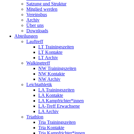
Satzung und Struktur
Mitglied werden
Vereinsbus
Archiv
Über uns
Downloads
Abteilungen
Lauftreff
LT Trainingszeiten
LT Kontakte
LT Archiv
Walkingtreff
NW Trainingszeiten
NW Kontakte
NW Archiv
Leichtathletik
LA Trainingszeiten
LA Kontakte
LA Kampfrichter*innen
LA-Treff Erwachsene
LA Archiv
Triathlon
Tria Trainingszeiten
Tria Kontakte
Tria Kampfrichter*innen