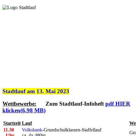
Stadtlauf am 13. Mai 2023
Wettbewerbe:
Zum Stadtlauf-Infoheft
pdf
HIER
klicken
(
6.98 MB
)
Startzeit
Lauf
We
11.30
Volksbank
-Grundschulklassen-Staffellauf
Gru
Uhr
ca. 4x 480m