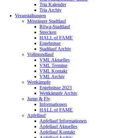
Tria Kalender
Tria Archiv
Veranstaltungen
Mössinger Stadtlauf
Röwa-Stadtlauf
Strecken
HALL of FAME
Ergebnisse
Stadtlauf Archiv
Vollmondlauf
VML Aktuelles
VML Termine
VML Kontakt
VML Archiv
Wettkämpfe
Ergebnisse 2023
Wettkämpfe Archiv
Jump & Fly
Informationen
HALL of FAME
Apfellauf
Apfellauf Informationen
Apfellauf Aktuelles
Apfellauf Kontakt
Apfellauf Archiv