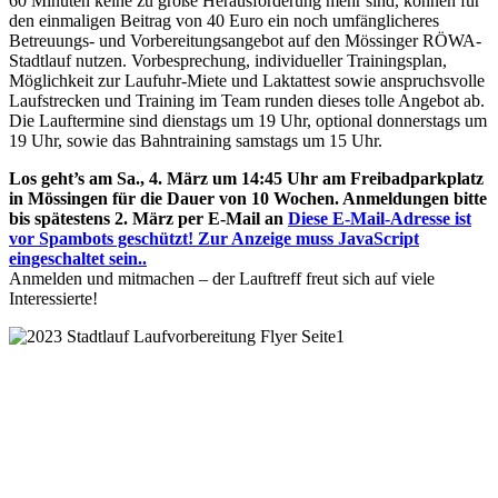
60 Minuten keine zu große Herausforderung mehr sind, können für
den einmaligen Beitrag von 40 Euro ein noch umfänglicheres
Betreuungs- und Vorbereitungsangebot auf den Mössinger RÖWA-
Stadtlauf nutzen. Vorbesprechung, individueller Trainingsplan,
Möglichkeit zur Laufuhr-Miete und Laktattest sowie anspruchsvolle
Laufstrecken und Training im Team runden dieses tolle Angebot ab.
Die Lauftermine sind dienstags um 19 Uhr, optional donnerstags um
19 Uhr, sowie das Bahntraining samstags um 15 Uhr.
Los geht’s am Sa., 4. März um 14:45 Uhr am Freibadparkplatz
in Mössingen für die Dauer von 10 Wochen. Anmeldungen bitte
bis spätestens 2. März per E-Mail an
Diese E-Mail-Adresse ist
vor Spambots geschützt! Zur Anzeige muss JavaScript
eingeschaltet sein.
.
Anmelden und mitmachen – der Lauftreff freut sich auf viele
Interessierte!