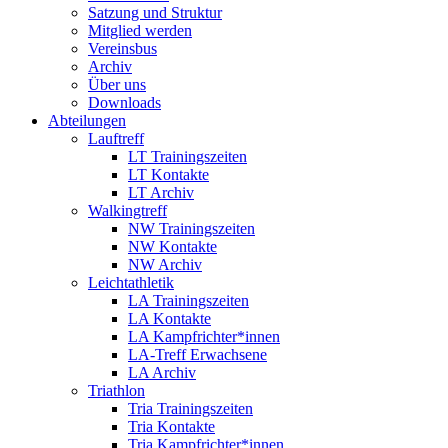
Satzung und Struktur
Mitglied werden
Vereinsbus
Archiv
Über uns
Downloads
Abteilungen
Lauftreff
LT Trainingszeiten
LT Kontakte
LT Archiv
Walkingtreff
NW Trainingszeiten
NW Kontakte
NW Archiv
Leichtathletik
LA Trainingszeiten
LA Kontakte
LA Kampfrichter*innen
LA-Treff Erwachsene
LA Archiv
Triathlon
Tria Trainingszeiten
Tria Kontakte
Tria Kampfrichter*innen