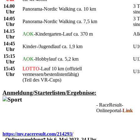
14.00
3 T
Panorama-Nordic Walking ca. 10 km
Uhr
si
14:05
3 T
Panorama-Nordic Walking ca. 7,5 km
Uhr
si
14.15
AOK
-
Kindergarten-Lauf ca. 370 m
All
Uhr
14:45
Kinder-/Jugendlauf ca. 1,9 km
U1
Uhr
15:15
AOK
-Hobbylauf ca. 5,2 km
U12
Uhr
15:45
LOTTO
-Lauf 10 km (offiziell
U18
Uhr
vermessen/bestenlistenfähig)
(Teil des VR-Cups)
Anmeldung/Starterlisten/Ergebnisse:
- RaceResult-
Onlineportal-
Link
https://my.raceresult.com/214293/
-
Onlineanmeldung* bis 6. Mai 2023, 24 Uhr