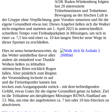
AOK Baden-Württemberg folgten
fast 20 interessierte
Teilnehmerinnen und Teilnehmer.
Bewegung an der frischen Luft in
der Gruppe ohne Verpflichtung, gute Vorsätze umsetzen und für die
eigene Gesundheit etwas tun: Dieses Angebot ließen sich die Walker
nicht entgehen und starteten am 1. April 2023 in unterschiedlich
schnellem Tempo vom Freibadparkplatz in Mössingen, um sich in
einer ca. 7,5 km und einer ca. 10 km langen Strecke neue Wege in
dieser Sportart zu erschließen.
Dies ist umso bemerkenswerter, da
das Wetter unmittelbar davor alles
andere als einladend war: Dunkle
Wolken ließen zu lebhaften
stürmischen Böen reichlich Regen
fallen. Aber pünktlich zum Beginn
der Veranstaltung lockerte es auf
und die Freizeitsportler kamen fast
trocken zum Ausgangspunkt zurück - mit dem befriedigenden
Gefühl, etwas Gutes für die eigene Gesundheit getan zu haben. Ziel
ist die Teilnahme am diesjährigen Mössinger RÖWA-Stadtlauf am
13. Mai, um eine der angebotenen ca. 7 km oder 10 km-Strecken zu
absolvieren.