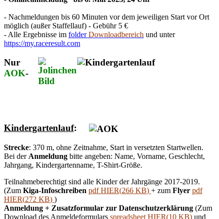
- Nachmeldungen bis 60 Minuten vor dem jeweiligen Start vor Ort
möglich (außer Staffellauf) - Gebühr 5 €
- Alle Ergebnisse im
folder
Downloadbereich
und unter
https://my.raceresult.com
Nur
AOK
-
Kindergartenlauf
:
Strecke
: 370 m, ohne Zeitnahme, Start in versetzten Startwellen.
Bei der
Anmeldung
bitte angeben: Name, Vorname, Geschlecht,
Jahrgang, Kindergartenname, T-Shirt-Größe.
Teilnahmeberechtigt sind alle Kinder der Jahrgänge 2017-2019.
(Zum
Kiga-Infoschreiben
pdf
HIER
(
266 KB
)
+ zum
Flyer
pdf
HIER
(
272 KB
)
)
Anmeldung + Zusatzformular zur Datenschutzerklärung
(Zum
Download des Anmeldeformulars
spreadsheet
HIER
(
10 KB
)
und