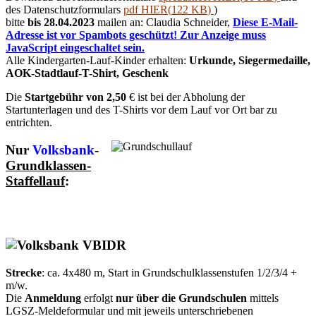
des Datenschutzformulars
pdf
HIER
(
122 KB
)
)
bitte
bis 28.04.2023
mailen an: Claudia Schneider,
Diese E-Mail-
Adresse ist vor Spambots geschützt! Zur Anzeige muss
JavaScript eingeschaltet sein.
Alle Kindergarten-Lauf-Kinder erhalten:
Urkunde, Siegermedaille,
AOK-Stadtlauf-T-Shirt, Geschenk
Die
Startgebühr von 2,50
€ ist bei der Abholung der
Startunterlagen und des T-Shirts vor dem Lauf vor Ort bar zu
entrichten.
Nur
Volksbank
-
Grundklassen-
Staffellauf
:
Strecke
: ca. 4x480 m, Start in Grundschulklassenstufen 1/2/3/4 +
m/w.
Die
Anmeldung
erfolgt
nur über die Grundschulen
mittels
LGSZ-Meldeformular und mit jeweils unterschriebenen