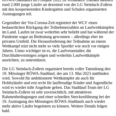
rund 2.000 junge Läufer an dezentral von der LG Steinlach-Zollern
mit den kooperierenden Kindergärten und Schulen organisierten
Austragungen teil.
Gegenüber der Vor-Corona-Zeit registriert der WLV einen
bedauerlichen Rückgang der Teilnehmerzahlen an Laufwettkämpfen
im Land. Laufen ist zwar weiterhin sehr beliebt und hat während der
Pandemie sogar an Bedeutung gewonnen – allerdings eher im
privaten Umfeld. Die Herausforderung der Teilnahme an einem
Wettkampf reizt nicht mehr so viele Sportler wie noch vor einigen
Jahren. Umso wichtiger ist es, die Laufveranstalter, die
Durchhaltevermögen zeigen und weiterhin Laufwettkämpfe
ausrichten, zu unterstützen.
Die LG Steinlach-Zollern organisiert bereits voller Tatendrang den
19. Mössinger RÖWA-Stadtlauf, der am 13. Mai 2023 stattfinden
wird. Sowohl für ambitionierte Wettkämpfer als auch für
Hobbyläufer und erst recht für lauffreudige Kinder und Jugendliche
wird es wieder tolle Angebote geben. Das Stadtlauf-Team der LG
Steinlach-Zollern ist sehr zuversichtlich, mit attraktiven
Rahmenbedingungen und einer schnellen Streckenführung bei der
19. Austragung des Mössingers RÖWA-Stadtlaufs auch wieder
mehr aktive Läufer begeistern zu können. Weitere Details folgen
bald.