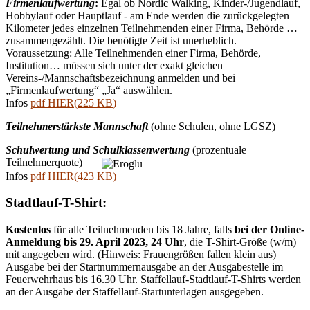
Firmenlaufwertung
:
Egal ob Nordic Walking, Kinder-/Jugendlauf,
Hobbylauf oder Hauptlauf - am Ende werden die zurückgelegten
Kilometer jedes einzelnen Teilnehmenden einer Firma, Behörde …
zusammengezählt. Die benötigte Zeit ist unerheblich.
Voraussetzung: Alle Teilnehmenden einer Firma, Behörde,
Institution… müssen sich unter der exakt gleichen
Vereins-/Mannschaftsbezeichnung anmelden und bei
„Firmenlaufwertung“ „Ja“ auswählen.
Infos
pdf
HIER
(
225 KB
)
Teilnehmerstärkste Mannschaft
(ohne Schulen, ohne LGSZ)
Schulwertung und Schulklassenwertung
(prozentuale
Teilnehmerquote)
Infos
pdf
HIER
(
423 KB
)
Stadtlauf-T-Shirt
:
Kostenlos
für alle Teilnehmenden bis 18 Jahre, falls
bei der Online-
Anmeldung bis 29. April 2023, 24 Uhr
, die T-Shirt-Größe (w/m)
mit angegeben wird. (Hinweis: Frauengrößen fallen klein aus)
Ausgabe bei der Startnummernausgabe an der Ausgabestelle im
Feuerwehrhaus bis 16.30 Uhr. Staffellauf-Stadtlauf-T-Shirts werden
an der Ausgabe der Staffellauf-Startunterlagen ausgegeben.