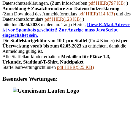
Datenschutzerklärungen. (Zum Infoschreiben
pdf
HIER
(
797 KB
)
)
Anmeldung + Zusatzformulare zur Datenschutzerklärung
(Zum Download des Anmeldeformulars
pdf
HIER
(
114 KB
)
und des
Datenschutzformulars
pdf
HIER
(
123 KB
)
)
bitte
bis 28.04.2023
mailen an: Tanja Herter,
Diese E-Mail-Adresse
ist vor Spambots geschützt! Zur Anzeige muss JavaScript
eingeschaltet sein.
Die
Staffelstartgebühr von 10 € pro Staffel
(für 4 Kinder) ist
per
Überweisung vorab bis zum 02.05.2023
zu entrichten, damit die
Anmeldung gültig ist.
Alle Staffellaufkinder erhalten:
Medaillen für Plätze 1-3,
Urkunde, Stadtlauf-T-Shirt, Nudelpaket
Staffellaufwertungrichtlinien
pdf
HIER
(
525 KB
)
Besondere Wertungen
: