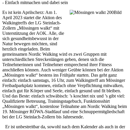
- Einfach mitmachen und dabei sein
Es ist kein Aprilscherz: Am 1.
April 2023 startet die Aktion des
Walkingtreffs der LG Steinlach-
Zollern „Mössingen walkt“ mit
Unterstützung der AOK. Alle, die
sich gesundheitsbewusst in der
Natur bewegen möchten, sind
herzlich eingeladen. Beim
gemeinsamen Nordic Walking wird es zwei Gruppen mit
unterschiedlichen Streckenlängen geben, denen sich die
Teilnehmerinnen und Teilnehmer entsprechend ihrer Fitness
anschließen können. Auch weniger Geübte können bei der Aktion
„Mössingen walkt“ bestens ins Frühjahr starten. Das geht ganz
einfach: einfach samstags, 16 Uhr, zum Walkingtreff am Mössinger
Freibadparkplatz kommen, einfach ohne Verpflichtung mitwalken,
einfach gut für Körper und Seele, einfach gesund und fit bleiben.
Und das Beste: einfach schwäbisch: ’s koschtet nix und ’s gibt viel:
Qualifizierte Betreuung, Trainingstagebuch, Funktionsshirt
„Mössingen walkt“, kostenlose Teilnahme am Nordic Walking beim
19. Mössinger RÖWA-Stadtlauf und eine Schnuppermitgliedschaft
bei der LG Steinlach-Zollern bis Jahresende.
Er ist unbestreitbar da, sowohl nach dem Kalender als auch in der