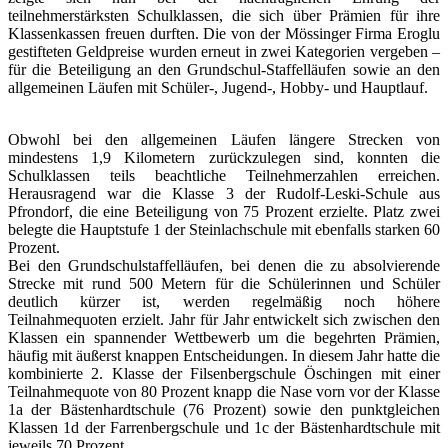
teilnehmerstärksten Schulklassen, die sich über Prämien für ihre
Klassenkassen freuen durften. Die von der Mössinger Firma Eroglu
gestifteten Geldpreise wurden erneut in zwei Kategorien vergeben –
für die Beteiligung an den Grundschul-Staffelläufen sowie an den
allgemeinen Läufen mit Schüler-, Jugend-, Hobby- und Hauptlauf.
Obwohl bei den allgemeinen Läufen längere Strecken von
mindestens 1,9 Kilometern zurückzulegen sind, konnten die
Schulklassen teils beachtliche Teilnehmerzahlen erreichen.
Herausragend war die Klasse 3 der Rudolf-Leski-Schule aus
Pfrondorf, die eine Beteiligung von 75 Prozent erzielte. Platz zwei
belegte die Hauptstufe 1 der Steinlachschule mit ebenfalls starken 60
Prozent.
Bei den Grundschulstaffelläufen, bei denen die zu absolvierende
Strecke mit rund 500 Metern für die Schülerinnen und Schüler
deutlich kürzer ist, werden regelmäßig noch höhere
Teilnahmequoten erzielt. Jahr für Jahr entwickelt sich zwischen den
Klassen ein spannender Wettbewerb um die begehrten Prämien,
häufig mit äußerst knappen Entscheidungen. In diesem Jahr hatte die
kombinierte 2. Klasse der Filsenbergschule Öschingen mit einer
Teilnahmequote von 80 Prozent knapp die Nase vorn vor der Klasse
1a der Bästenhardtschule (76 Prozent) sowie den punktgleichen
Klassen 1d der Farrenbergschule und 1c der Bästenhardtschule mit
jeweils 70 Prozent.