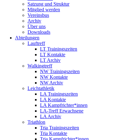
Satzung und Struktur
Mitglied werden
Vereinsbus
Archiv
Über uns
Downloads
Abteilungen
Lauftreff
LT Trainingszeiten
LT Kontakte
LT Archiv
Walkingtreff
NW Trainingszeiten
NW Kontakte
NW Archiv
Leichtathletik
LA Trainingszeiten
LA Kontakte
LA Kampfrichter*innen
LA-Treff Erwachsene
LA Archiv
Triathlon
Tria Trainingszeiten
Tria Kontakte
Tria Kampfrichter*innen