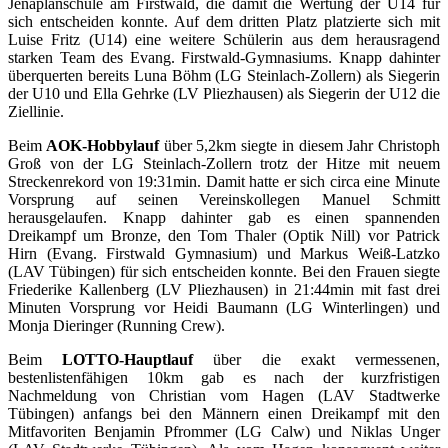
Jenaplanschule am Firstwald, die damit die Wertung der U14 für
sich entscheiden konnte. Auf dem dritten Platz platzierte sich mit
Luise Fritz (U14) eine weitere Schülerin aus dem herausragend
starken Team des Evang. Firstwald-Gymnasiums. Knapp dahinter
überquerten bereits Luna Böhm (LG Steinlach-Zollern) als Siegerin
der U10 und Ella Gehrke (LV Pliezhausen) als Siegerin der U12 die
Ziellinie.
Beim
AOK-Hobbylauf
über 5,2km siegte in diesem Jahr Christoph
Groß von der LG Steinlach-Zollern trotz der Hitze mit neuem
Streckenrekord von 19:31min. Damit hatte er sich circa eine Minute
Vorsprung auf seinen Vereinskollegen Manuel Schmitt
herausgelaufen. Knapp dahinter gab es einen spannenden
Dreikampf um Bronze, den Tom Thaler (Optik Nill) vor Patrick
Hirn (Evang. Firstwald Gymnasium) und Markus Weiß-Latzko
(LAV Tübingen) für sich entscheiden konnte. Bei den Frauen siegte
Friederike Kallenberg (LV Pliezhausen) in 21:44min mit fast drei
Minuten Vorsprung vor Heidi Baumann (LG Winterlingen) und
Monja Dieringer (Running Crew).
Beim
LOTTO-Hauptlauf
über die exakt vermessenen,
bestenlistenfähigen 10km gab es nach der kurzfristigen
Nachmeldung von Christian vom Hagen (LAV Stadtwerke
Tübingen) anfangs bei den Männern einen Dreikampf mit den
Mitfavoriten Benjamin Pfrommer (LG Calw) und Niklas Unger