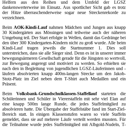
Helfern aus den Reihen und dem Umfeld der LGSZ
dankenswerterweise im Einsatz. Aus sportlicher Sicht gab es trotz
der Hitze überraschenderweise sogar neue Streckenrekorde zu
verzeichnen.
Beim
AOK-Kindi-Lauf
nahmen Mädchen und Jungen aus knapp
30 Kindergärten aus Mössingen und teilweise auch der näheren
Umgebung teil. Der Start erfolgte in Wellen, damit das Gedränge bei
den über 300 Kindergarten-Kindern nicht zu groß wurde. Alle beim
Kindi-Lauf tragen jeweils die Startnummer 1. Dies soll
unterstreichen, dass sie alle Sieger sind. Denn es ist in unserer immer
bewegungsärmeren Gesellschaft gerade für die Jüngsten so wertvoll,
zur Bewegung angeregt und motiviert zu werden. So erhielten sie
nach den in Begleitung von jugendlichen LGSZ-Läuferinnen und -
läufern absolvierten knapp 400m-langen Strecke um den Jakob-
Stotz-Platz im Ziel neben dem T-Shirt auch Medaillen und ein
Präsent.
Beim
Volksbank-Grundschulklassen-Staffellauf
starteten die
Schülerinnen und Schüler in Viererstaffeln mit sehr viel Elan auf
eine knapp 500m lange Runde, die jedes Staffelmitglied zu
absolvieren hatte. Die Übergabe der Staffelstäbe fand im Start-Ziel-
Bereich statt. In einigen Klassenstufen waren so viele Staffeln
gemeldet, dass sie auf mehrere Läufe verteilt werden mussten. Für
die Teilnahme wurde jedes Staffelmitglied mit Albgold-Nudeln, T-