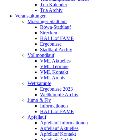
Tria Kalender
Tria Archiv
Veranstaltungen
Mössinger Stadtlauf
Röwa-Stadtlauf
Strecken
HALL of FAME
Ergebnisse
Stadtlauf Archiv
Vollmondlauf
VML Aktuelles
VML Termine
VML Kontakt
VML Archiv
Wettkämpfe
Ergebnisse 2023
Wettkämpfe Archiv
Jump & Fly
Informationen
HALL of FAME
Apfellauf
Apfellauf Informationen
Apfellauf Aktuelles
Apfellauf Kontakt
Apfellauf Archiv