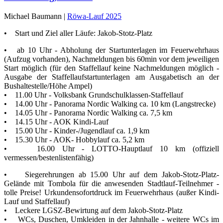
Michael Baumann |
Röwa-Lauf 2025
• Start und Ziel aller Läufe: Jakob-Stotz-Platz
• ab 10 Uhr - Abholung der Startunterlagen im Feuerwehrhaus
(Aufzug vorhanden), Nachmeldungen bis 60min vor dem jeweiligen
Start möglich (für den Staffellauf keine Nachmeldungen möglich -
Ausgabe der Staffellaufstartunterlagen am Ausgabetisch an der
Bushaltestelle/Höhe Ampel)
• 11.00 Uhr - Volksbank Grundschulklassen-Staffellauf
• 14.00 Uhr - Panorama Nordic Walking ca. 10 km (Langstrecke)
• 14.05 Uhr - Panorama Nordic Walking ca. 7,5 km
• 14.15 Uhr - AOK Kindi-Lauf
• 15.00 Uhr - Kinder-/Jugendlauf ca. 1,9 km
• 15.30 Uhr - AOK- Hobbylauf ca. 5,2 km
• 16.00 Uhr - LOTTO-Hauptlauf 10 km (offiziell
vermessen/bestenlistenfähig)
• Siegerehrungen ab 15.00 Uhr auf dem Jakob-Stotz-Platz-
Gelände mit Tombola für die anwesenden Stadtlauf-Teilnehmer -
tolle Preise! Urkundensofortdruck im Feuerwehrhaus (außer Kindi-
Lauf und Staffellauf)
• Leckere LGSZ-Bewirtung auf dem Jakob-Stotz-Platz
• WCs, Duschen, Umkleiden in der Jahnhalle - weitere WCs im