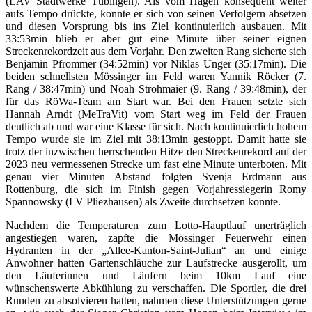
(LAV Stadtwerke Tübingen). Als vom Hagen konsequent weiter
aufs Tempo drückte, konnte er sich von seinen Verfolgern absetzen
und diesen Vorsprung bis ins Ziel kontinuierlich ausbauen. Mit
33:53min blieb er aber gut eine Minute über seiner eignen
Streckenrekordzeit aus dem Vorjahr. Den zweiten Rang sicherte sich
Benjamin Pfrommer (34:52min) vor Niklas Unger (35:17min). Die
beiden schnellsten Mössinger im Feld waren Yannik Röcker (7.
Rang / 38:47min) und Noah Strohmaier (9. Rang / 39:48min), der
für das RöWa-Team am Start war. Bei den Frauen setzte sich
Hannah Arndt (MeTraVit) vom Start weg im Feld der Frauen
deutlich ab und war eine Klasse für sich. Nach kontinuierlich hohem
Tempo wurde sie im Ziel mit 38:13min gestoppt. Damit hatte sie
trotz der inzwischen herrschenden Hitze den Streckenrekord auf der
2023 neu vermessenen Strecke um fast eine Minute unterboten. Mit
genau vier Minuten Abstand folgten Svenja Erdmann aus
Rottenburg, die sich im Finish gegen Vorjahressiegerin Romy
Spannowsky (LV Pliezhausen) als Zweite durchsetzen konnte.
Nachdem die Temperaturen zum Lotto-Hauptlauf unerträglich
angestiegen waren, zapfte die Mössinger Feuerwehr einen
Hydranten in der „Allee-Kanton-Saint-Julian“ an und einige
Anwohner hatten Gartenschläuche zur Laufstrecke ausgerollt, um
den Läuferinnen und Läufern beim 10km Lauf eine
wünschenswerte Abkühlung zu verschaffen. Die Sportler, die drei
Runden zu absolvieren hatten, nahmen diese Unterstützungen gerne