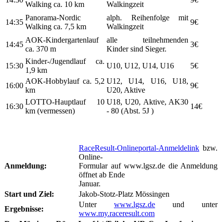
Walking ca. 10 km
Walkingzeit
Panorama-Nordic
alph. Reihenfolge mit
14:35
9€
Walking ca. 7,5 km
Walkingzeit
AOK-Kindergartenlauf
alle teilnehmenden
14:45
3€
ca. 370 m
Kinder sind Sieger.
Kinder-/Jugendlauf ca.
15:30
U10, U12, U14, U16
5€
1,9 km
AOK-Hobbylauf ca. 5,2
U12, U14, U16, U18,
16:00
9€
km
U20, Aktive
LOTTO-Hauptlauf 10
U18, U20, Aktive, AK30
16:30
14€
km (vermessen)
- 80 (Abst. 5J )
RaceResult-Onlineportal-Anmeldelink
bzw.
Online-
Anmeldung:
Formular auf www.lgsz.de die Anmeldung
öffnet ab Ende
Januar.
Start und Ziel:
Jakob-Stotz-Platz Mössingen
Unter
www.lgsz.de
und unter
Ergebnisse:
www.my.raceresult.com