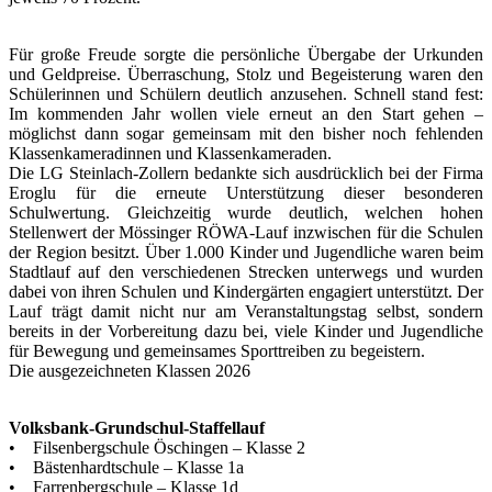
Für große Freude sorgte die persönliche Übergabe der Urkunden
und Geldpreise. Überraschung, Stolz und Begeisterung waren den
Schülerinnen und Schülern deutlich anzusehen. Schnell stand fest:
Im kommenden Jahr wollen viele erneut an den Start gehen –
möglichst dann sogar gemeinsam mit den bisher noch fehlenden
Klassenkameradinnen und Klassenkameraden.
Die LG Steinlach-Zollern bedankte sich ausdrücklich bei der Firma
Eroglu für die erneute Unterstützung dieser besonderen
Schulwertung. Gleichzeitig wurde deutlich, welchen hohen
Stellenwert der Mössinger RÖWA-Lauf inzwischen für die Schulen
der Region besitzt. Über 1.000 Kinder und Jugendliche waren beim
Stadtlauf auf den verschiedenen Strecken unterwegs und wurden
dabei von ihren Schulen und Kindergärten engagiert unterstützt. Der
Lauf trägt damit nicht nur am Veranstaltungstag selbst, sondern
bereits in der Vorbereitung dazu bei, viele Kinder und Jugendliche
für Bewegung und gemeinsames Sporttreiben zu begeistern.
Die ausgezeichneten Klassen 2026
Volksbank-Grundschul-Staffellauf
• Filsenbergschule Öschingen – Klasse 2
• Bästenhardtschule – Klasse 1a
• Farrenbergschule – Klasse 1d