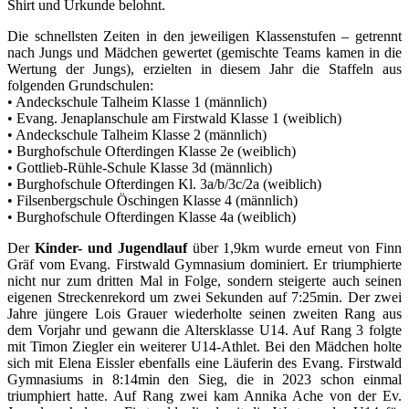
Shirt und Urkunde belohnt.
Die schnellsten Zeiten in den jeweiligen Klassenstufen – getrennt
nach Jungs und Mädchen gewertet (gemischte Teams kamen in die
Wertung der Jungs), erzielten in diesem Jahr die Staffeln aus
folgenden Grundschulen:
• Andeckschule Talheim Klasse 1 (männlich)
• Evang. Jenaplanschule am Firstwald Klasse 1 (weiblich)
• Andeckschule Talheim Klasse 2 (männlich)
• Burghofschule Ofterdingen Klasse 2e (weiblich)
• Gottlieb-Rühle-Schule Klasse 3d (männlich)
• Burghofschule Ofterdingen Kl. 3a/b/3c/2a (weiblich)
• Filsenbergschule Öschingen Klasse 4 (männlich)
• Burghofschule Ofterdingen Klasse 4a (weiblich)
Der
Kinder- und Jugendlauf
über 1,9km wurde erneut von Finn
Gräf vom Evang. Firstwald Gymnasium dominiert. Er triumphierte
nicht nur zum dritten Mal in Folge, sondern steigerte auch seinen
eigenen Streckenrekord um zwei Sekunden auf 7:25min. Der zwei
Jahre jüngere Lois Grauer wiederholte seinen zweiten Rang aus
dem Vorjahr und gewann die Altersklasse U14. Auf Rang 3 folgte
mit Timon Ziegler ein weiterer U14-Athlet. Bei den Mädchen holte
sich mit Elena Eissler ebenfalls eine Läuferin des Evang. Firstwald
Gymnasiums in 8:14min den Sieg, die in 2023 schon einmal
triumphiert hatte. Auf Rang zwei kam Annika Ache von der Ev.