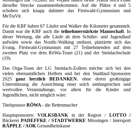
dieselbe Strecke zusammenbekommen. Auf die Plätze 4 und 5
schoben sich knapp dahinter das Firstwald-Gymnasium und
MeTraVit.
Für die KBF haben 67 Läufer und Walker die Kilometer gesammelt.
Damit war die KBF auch die
teilnehmerstärkste Mannschaft
. In
dieser Wertung, die alle Läufe ab dem Schüler- und Jugendlauf
aufwärts sowie das Nordic-Walking umfasst, platzierte sich das
Evang. Firstwald-Gymnasium mit 27 Teilnehmenden auf dem
zweiten Platz vor dem RöWa-Team (21) und der Steinlachschule
(19).
Das Orga-Team der LG Steinlach-Zollern möchte sich bei den
vielen ehrenamtlichen Helfern und bei den Stadtlauf-Sponsoren
2025
ganz herzlich BEDANKEN
, ohne deren großzügige
Unterstützung die Ausrichtung einer solch umfangreichen und
wertvollen Veranstaltunge, vor allem für die Kinder und
Jugendlichen, nicht möglich wäre:
Titelsponsor
RÖWA -
die Bettenmacher
Hauptsponsoren:
VOLKSBANK
in der Region /
LOTTO /
Bäckerei
PADEFFKE / STADTWERKE
Mössingen / Intersport
RÄPPLE / AOK
Gesundheitskasse