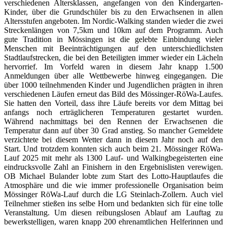
verschiedenen Altersklassen, angefangen von den Kindergarten-
Kinder, über die Grundschüler bis zu den Erwachsenen in allen
Altersstufen angeboten. Im Nordic-Walking standen wieder die zwei
Streckenlängen von 7,5km und 10km auf dem Programm. Auch
gute Tradition in Mössingen ist die gelebte Einbindung vieler
Menschen mit Beeinträchtigungen auf den unterschiedlichsten
Stadtlaufstrecken, die bei den Beteiligten immer wieder ein Lächeln
hervorrief. Im Vorfeld waren in diesem Jahr knapp 1.500
Anmeldungen über alle Wettbewerbe hinweg eingegangen. Die
über 1000 teilnehmenden Kinder und Jugendlichen prägten in ihren
verschiedenen Läufen erneut das Bild des Mössinger-RöWa-Laufes.
Sie hatten den Vorteil, dass ihre Läufe bereits vor dem Mittag bei
anfangs noch erträglicheren Temperaturen gestartet wurden.
Während nachmittags bei den Rennen der Erwachsenen die
Temperatur dann auf über 30 Grad anstieg. So mancher Gemeldete
verzichtete bei diesem Wetter dann in diesem Jahr noch auf den
Start. Und trotzdem konnten sich auch beim 21. Mössinger RöWa-
Lauf 2025 mit mehr als 1300 Lauf- und Walkingbegeisterten eine
eindrucksvolle Zahl an Finishern in den Ergebnislisten verewigen.
OB Michael Bulander lobte zum Start des Lotto-Hauptlaufes die
Atmosphäre und die wie immer professionelle Organisation beim
Mössinger RöWa-Lauf durch die LG Steinlach-Zollern. Auch viel
Teilnehmer stießen ins selbe Horn und bedankten sich für eine tolle
Veranstaltung. Um diesen reibungslosen Ablauf am Lauftag zu
bewerkstelligen, waren knapp 200 ehrenamtlichen Helferinnen und