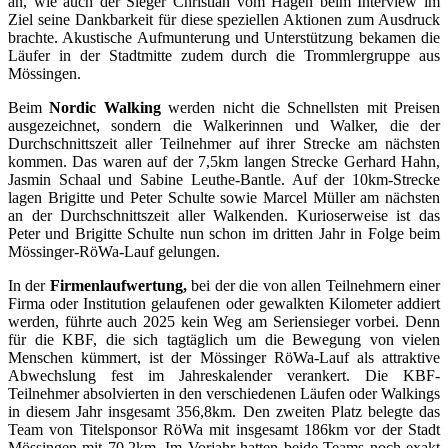
an, wie auch der Sieger Christian vom Hagen beim Interview im
Ziel seine Dankbarkeit für diese speziellen Aktionen zum Ausdruck
brachte. Akustische Aufmunterung und Unterstützung bekamen die
Läufer in der Stadtmitte zudem durch die Trommlergruppe aus
Mössingen.
Beim
Nordic Walking
werden nicht die Schnellsten mit Preisen
ausgezeichnet, sondern die Walkerinnen und Walker, die der
Durchschnittszeit aller Teilnehmer auf ihrer Strecke am nächsten
kommen. Das waren auf der 7,5km langen Strecke Gerhard Hahn,
Jasmin Schaal und Sabine Leuthe-Bantle. Auf der 10km-Strecke
lagen Brigitte und Peter Schulte sowie Marcel Müller am nächsten
an der Durchschnittszeit aller Walkenden. Kurioserweise ist das
Peter und Brigitte Schulte nun schon im dritten Jahr in Folge beim
Mössinger-RöWa-Lauf gelungen.
In der
Firmenlaufwertung,
bei der die von allen Teilnehmern einer
Firma oder Institution gelaufenen oder gewalkten Kilometer addiert
werden, führte auch 2025 kein Weg am Seriensieger vorbei. Denn
für die KBF, die sich tagtäglich um die Bewegung von vielen
Menschen kümmert, ist der Mössinger RöWa-Lauf als attraktive
Abwechslung fest im Jahreskalender verankert. Die KBF-
Teilnehmer absolvierten in den verschiedenen Läufen oder Walkings
in diesem Jahr insgesamt 356,8km. Den zweiten Platz belegte das
Team von Titelsponsor RöWa mit insgesamt 186km vor der Stadt
Mössingen mit 70,2km. Im Vorjahr hatten beide Teams noch exakt