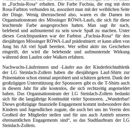
in „Fuchsia-Rosa“ erhalten. Die Farbe Fuchsia, die eng mit dem
Rosa-Farbton verbunden ist, assoziiert man mit der weiblichen Seite
der Dinge. Wenig überraschend also, waren es die Damen im
Organisationsteam des Mössinger RÖWA-Laufs, die sich für diese
leuchtende Farbe ausgesprochen hatten. Man sagt ihr nach,
belebend und aufmunternd zu sein sowie Spaß zu machen. Unter
diesen Gesichtspunkten war der Farbton „Fuchsia-Rosa“ für den
diesjährigen Mössinger RÖWA-Lauf prädestiniert: er kann allen von
Jung bis Alt viel Spaß bereiten. Wer selbst aktiv ins Geschehen
eingreift, der wird die belebende und aufmunternde Wirkung
während dem Laufen oder Walken erfahren.
Nachwuchs-Läuferinnen und -Läufer aus der Kinderleichtathletik
der LG Steinlach-Zollern haben die diesjährigen Lauf-Shirts zur
Präsentation schon einmal anprobiert und schätzen gelernt. Dank der
großzügigen Unterstützung der Sponsoren gibt es die T-Shirts auch
in diesem Jahr für alle kostenlos, die sich rechtzeitig angemeldet
haben. Das Organisationsteam der LG Steinlach-Zollern bedankt
sich für die langjährige Kontinuität vieler Sponsoren. „Wunderbar!
Dieses großzügige finanzielle Engagement kommt insbesondere den
Kindern und Jugendlichen zugute, die auch bei uns im Verein den
Großteil der Mitglieder stellen und für uns auch Antrieb unseres
ehrenamtlichen Engagements sind“, so das Stadtlaufteam der LG
Steinlach-Zollern.