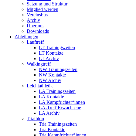
Satzung und Struktur
Mitglied werden
Vereinsbus
Archiv
Über uns
Downloads
Abteilungen
Lauftreff
LT Trainingszeiten
LT Kontakte
LT Archiv
Walkingtreff
NW Trainingszeiten
NW Kontakte
NW Archiv
Leichtathletik
LA Trainingszeiten
LA Kontakte
LA Kampfrichter*innen
LA-Treff Erwachsene
LA Archiv
Triathlon
Tria Trainingszeiten
Tria Kontakte
Tria Kampfrichter*innen