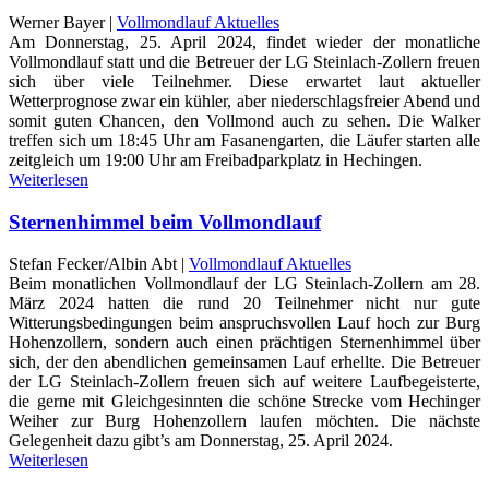
Werner Bayer |
Vollmondlauf Aktuelles
Am Donnerstag, 25. April 2024, findet wieder der monatliche
Vollmondlauf statt und die Betreuer der LG Steinlach-Zollern freuen
sich über viele Teilnehmer. Diese erwartet laut aktueller
Wetterprognose zwar ein kühler, aber niederschlagsfreier Abend und
somit guten Chancen, den Vollmond auch zu sehen. Die Walker
treffen sich um 18:45 Uhr am Fasanengarten, die Läufer starten alle
zeitgleich um 19:00 Uhr am Freibadparkplatz in Hechingen.
Weiterlesen
Sternenhimmel beim Vollmondlauf
Stefan Fecker/Albin Abt |
Vollmondlauf Aktuelles
Beim monatlichen Vollmondlauf der LG Steinlach-Zollern am 28.
März 2024 hatten die rund 20 Teilnehmer nicht nur gute
Witterungsbedingungen beim anspruchsvollen Lauf hoch zur Burg
Hohenzollern, sondern auch einen prächtigen Sternenhimmel über
sich, der den abendlichen gemeinsamen Lauf erhellte. Die Betreuer
der LG Steinlach-Zollern freuen sich auf weitere Laufbegeisterte,
die gerne mit Gleichgesinnten die schöne Strecke vom Hechinger
Weiher zur Burg Hohenzollern laufen möchten. Die nächste
Gelegenheit dazu gibt’s am Donnerstag, 25. April 2024.
Weiterlesen