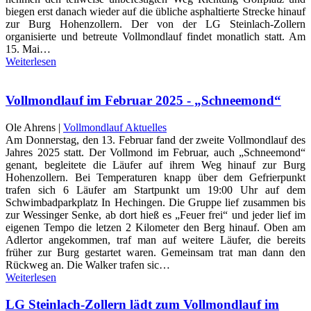
biegen erst danach wieder auf die übliche asphaltierte Strecke hinauf
zur Burg Hohenzollern. Der von der LG Steinlach-Zollern
organisierte und betreute Vollmondlauf findet monatlich statt. Am
15. Mai…
Weiterlesen
Vollmondlauf im Februar 2025 - „Schneemond“
Ole Ahrens |
Vollmondlauf Aktuelles
Am Donnerstag, den 13. Februar fand der zweite Vollmondlauf des
Jahres 2025 statt. Der Vollmond im Februar, auch „Schneemond“
genant, begleitete die Läufer auf ihrem Weg hinauf zur Burg
Hohenzollern. Bei Temperaturen knapp über dem Gefrierpunkt
trafen sich 6 Läufer am Startpunkt um 19:00 Uhr auf dem
Schwimbadparkplatz In Hechingen. Die Gruppe lief zusammen bis
zur Wessinger Senke, ab dort hieß es „Feuer frei“ und jeder lief im
eigenen Tempo die letzen 2 Kilometer den Berg hinauf. Oben am
Adlertor angekommen, traf man auf weitere Läufer, die bereits
früher zur Burg gestartet waren. Gemeinsam trat man dann den
Rückweg an. Die Walker trafen sic…
Weiterlesen
LG Steinlach-Zollern lädt zum Vollmondlauf im