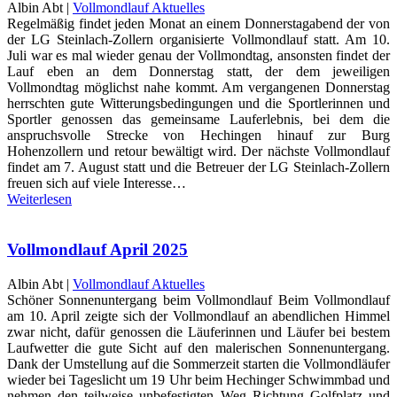
Albin Abt |
Vollmondlauf Aktuelles
Regelmäßig findet jeden Monat an einem Donnerstagabend der von
der LG Steinlach-Zollern organisierte Vollmondlauf statt. Am 10.
Juli war es mal wieder genau der Vollmondtag, ansonsten findet der
Lauf eben an dem Donnerstag statt, der dem jeweiligen
Vollmondtag möglichst nahe kommt. Am vergangenen Donnerstag
herrschten gute Witterungsbedingungen und die Sportlerinnen und
Sportler genossen das gemeinsame Lauferlebnis, bei dem die
anspruchsvolle Strecke von Hechingen hinauf zur Burg
Hohenzollern und retour bewältigt wird. Der nächste Vollmondlauf
findet am 7. August statt und die Betreuer der LG Steinlach-Zollern
freuen sich auf viele Interesse…
Weiterlesen
Vollmondlauf April 2025
Albin Abt |
Vollmondlauf Aktuelles
Schöner Sonnenuntergang beim Vollmondlauf Beim Vollmondlauf
am 10. April zeigte sich der Vollmondlauf an abendlichen Himmel
zwar nicht, dafür genossen die Läuferinnen und Läufer bei bestem
Laufwetter die gute Sicht auf den malerischen Sonnenuntergang.
Dank der Umstellung auf die Sommerzeit starten die Vollmondläufer
wieder bei Tageslicht um 19 Uhr beim Hechinger Schwimmbad und
nehmen den teilweise unbefestigten Weg Richtung Golfplatz und