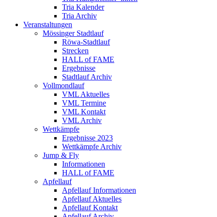
Tria Kalender
Tria Archiv
Veranstaltungen
Mössinger Stadtlauf
Röwa-Stadtlauf
Strecken
HALL of FAME
Ergebnisse
Stadtlauf Archiv
Vollmondlauf
VML Aktuelles
VML Termine
VML Kontakt
VML Archiv
Wettkämpfe
Ergebnisse 2023
Wettkämpfe Archiv
Jump & Fly
Informationen
HALL of FAME
Apfellauf
Apfellauf Informationen
Apfellauf Aktuelles
Apfellauf Kontakt
Apfellauf Archiv