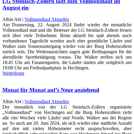
LG Steinlach-Zollern lädt zum Vollmondlauf im
August ein
Albin Abt |
Vollmondlauf Aktuelles
Am Donnerstag, 22. August 2024 findet wieder der monatliche
Vollmondlauf statt und die Betreuer der LG Steinlach-Zollern freuen
sich über viele Teilnehmer. Beim aktuell bis spät abends noch
vorhandenen Tageslicht werden auch eher gemütliche Läufer und
Walker zum Sonnenuntergang wieder von der Burg Hohenzollern
zurück sein. Die Wetteraussichten sagen gute Bedingungen für die
abendliche Sportbetätigung voraus. Die Walker treffen sich um
18:45 Uhr am Fasanengarten, die Läufer starten alle zeitgleich um
19:00 Uhr am Freibadparkplatz in Hechingen.
Weiterlesen
Monat für Monat auf’s Neue anziehend
Albin Abt |
Vollmondlauf Aktuelles
Der monatlich von der LG Steinlach-Zollern organisierte
„Vollmondlauf“ von Hechingen auf die Burg Hohenzollern zieht
alle vier Wochen viele Läufer und Nordic Walker aus der Region
an. So auch am 20. Juni 2024, als sich wieder eine stattliche Anzahl
auf den mit vielen Höhenmeter recht anspruchsvollen, aber
landschaftlich sehr reizvollen Kurs von Hechingen hinauf zur Burg